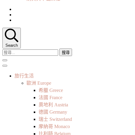
Search
搜
尋
關
鍵
旅行生活
字:
歐洲 Europe
希臘 Greece
法國 France
奧地利 Austria
德國 Germany
瑞士 Switzerland
摩納哥 Monaco
比利時 Belgium