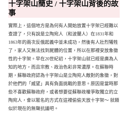
十字架山簡史 / 十字架山背後的故
事
實際上，這個地方是為何有人開始放置十字架已經難以
查證了，只有說是立陶宛人（和波蘭人）在1831年和
1863年的兩次反俄起義中並未成功，然後有人壯烈犧牲
了，家人又無法找到屍體的位置，所以在那裡安放象徵
性的十字架。早在20世紀初，十字架山就已經是廣為人
知的地方，而且宗教、政治色彩非常濃厚。在蘇聯時
期，蘇聯政府認為十字架山是立陶宛人敵對的象徵，對
於他們的「威望」具有負面挑戰的意思。原因是當時那
些不喜歡蘇聯政府，或者想要從蘇聯政權爭取獨立的立
陶宛人，會以匿名的方式在這裡偷偷天放十字架～ 就類
似於現在的無聲抗議吧。