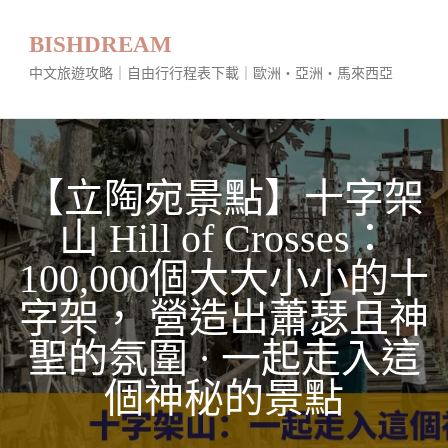
BISHDREAM
中文旅遊攻略｜自由行行程表下載｜歐洲・亞洲・馬來西亞
【立陶宛景點】十字架
山 Hill of Crosses：
100,000個大大小小的十
字架， 營造出蕭瑟且神
聖的氛圍 · 一起走入這
個神秘的景點