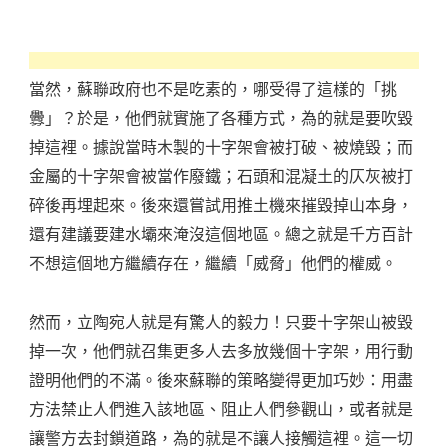
當然，蘇聯政府也不是吃素的，哪受得了這樣的「挑
釁」？於是，他們就實施了各種方式，為的就是要吹毀
掉這裡。據說當時木製的十字架會被打破、被燒毀；而
金屬的十字架會被當作廢鐵；石頭和混凝土的仄灰被打
碎後再埋起來。後來還嘗試用推土機來摧毀掉山本身，
還有建議要建水壩來淹沒這個地區。總之就是千方百計
不想這個地方繼續存在，繼續「威脅」他們的權威。
然而，立陶宛人就是有驚人的毅力！只要十字架山被毀
掉一次，他們就召集更多人去多放幾個十字架，用行動
證明他們的不滿。後來蘇聯的策略變得更加巧妙：用盡
方法禁止人們進入該地區、阻止人們參觀山，或者就是
讓警方去封鎖道路，為的就是不讓人接觸這裡。這一切