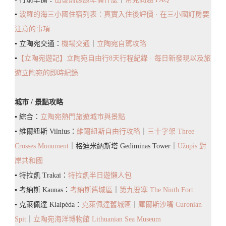
▪️
波羅的海三小國住宿列表：真實入住後評價 · 在三小國訂房要
注意的事項
▪️ 立陶宛交通：
機場交通
｜
立陶宛自駕攻略
▪️
【立陶宛遊記】立陶宛自由行8天行程紀錄 · 每日新發現以及旅
遊立陶宛的即時紀錄
城市 / 景點攻略
▪️ 綜合：
立陶宛熱門旅遊城市與景點
▪️ 維爾紐斯 Vilnius：
維爾紐斯自由行攻略
｜
三十字架 Three
Crosses Monument
｜格迪米納斯塔 Gediminas Tower｜
Užupis 對
岸共和國
▪️ 特拉凱 Trakai：
特拉凱半日遊懶人包
▪️ 考納斯 Kaunas：
考納斯舊城區
｜
第九要塞 The Ninth Fort
▪️ 克萊佩達 Klaipėda：
克萊佩達舊城區
｜
庫爾斯沙嘴 Curonian
Spit
｜
立陶宛海洋博物館 Lithuanian Sea Museum