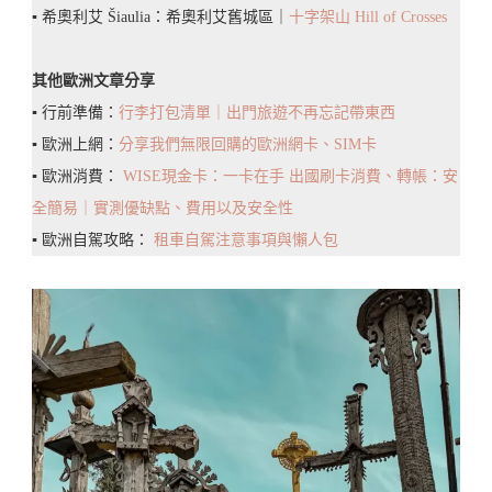
▪️ 希奧利艾 Šiaulia：希奧利艾舊城區｜
十字架山 Hill of Crosses
其他歐洲文章分享
▪️ 行前準備：
行李打包清單｜出門旅遊不再忘記帶東西
▪️ 歐洲上網：
分享我們無限回購的歐洲網卡、SIM卡
▪️ 歐洲消費：
WISE現金卡：一卡在手 出國刷卡消費、轉帳：安
全簡易｜實測優缺點、費用以及安全性
▪️ 歐洲自駕攻略：
租車自駕注意事項與懶人包