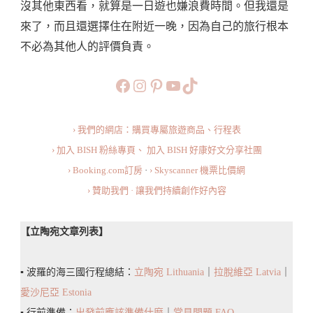
沒其他東西看，就算是一日遊也嫌浪費時間。但我還是
來了，而且還選擇住在附近一晚，因為自己的旅行根本
不必為其他人的評價負責。
https://www.facebook.com/b
https://www.instagram.co
https://www.pinteres
旅行美食小短片
TikTok
› 我們的網店：購買專屬旅遊商品、行程表
› 加入 BISH 粉絲專頁、
加入 BISH 好康好文分享社團
› Booking.com訂房
·
› Skyscanner 機票比價網
› 贊助我們 · 讓我們持續創作好內容
【立陶宛文章列表】
▪️ 波羅的海三國行程總結：
立陶宛 Lithuania
｜
拉脫維亞 Latvia
｜
愛沙尼亞 Estonia
▪️ 行前準備：
出發前應該準備什麼
｜
常見問題 FAQ