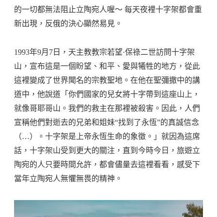
的一切都無法阻止立陶宛人喔～ 每天夜裡十字架都會重
新出現，反俄的決心顯然易見。
1993年9月7日，天主教教宗若望·保祿二世訪問十字架
山，宣布這是一個盼望、和平、愛與犧牲的地方，從此
這裡變成了世界聞名的宗教聖地。在他在聖彌撒中的講
道中，他說道「你們國家的兒女將十字帶到這座山上，
就像哥耶哥山。我們的救主在那裡被殺害。因此，人們
宣稱他們對逝去的兄弟和姐妹“找到了永恆”的真誠信念
（…）。十字架是上帝永恆生命的象徵。」就因為這席
話，十字架山受到更大的關注，直到今時今日，旅遊立
陶宛的人只要時間允許，都會儘量去這裡看看，感受下
當年立陶宛人無懼無畏的精神。