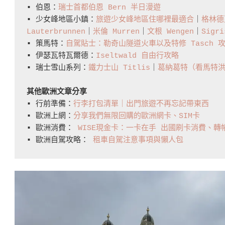
▪️ 伯恩：
瑞士首都伯恩 Bern 半日漫遊
▪️ 少女峰地區小鎮：
旅遊少女峰地區住哪裡最適合
｜
格林德瓦
Lauterbrunnen
｜
米倫 Murren
｜
文根 Wengen
｜
Sigr
▪️ 策馬特：
自駕貼士：勒奇山隧道火車以及特修 Tasch 
▪️ 伊瑟瓦特瓦爾德：
Iseltwald 自由行攻略
▪️ 瑞士雪山系列：
鐵力士山 Titlis
｜
葛納葛特（看馬特
其他歐洲文章分享
▪️ 行前準備：
行李打包清單｜出門旅遊不再忘記帶東西
▪️ 歐洲上網：
分享我們無限回購的歐洲網卡、SIM卡
▪️ 歐洲消費： 
WISE現金卡：一卡在手 出國刷卡消費、
▪️ 歐洲自駕攻略： 
租車自駕注意事項與懶人包