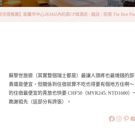
距
離
宿推薦】距離市中心2KM以內的高CP值酒店 / 飯店 / 民宿 The Best Places to 
市
中
心
2KM
以
內
的
蘇黎世旅遊（其實整個瑞士都是）最讓人頭疼也最燒錢的部
高
貴還是便宜，但關係到住宿就算不吃也得要有個地方住啊～
CP
的住宿最便宜的青旅也快要 CHF50（MYR245; NTD16
值
跪謝祖先（這部分有誇張）。
酒
https://
https:
htt
旅行美食小
店
/
飯