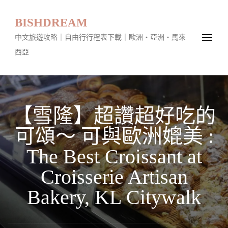
BISHDREAM
中文旅遊攻略｜自由行行程表下載｜歐洲・亞洲・馬來
西亞
【雪隆】超讚超好吃的
可頌～ 可與歐洲媲美 :
The Best Croissant at
Croisserie Artisan
Bakery, KL Citywalk