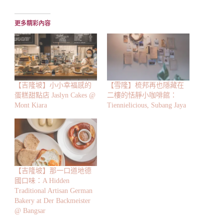
載
入...
更多精彩內容
【吉隆坡】小小幸福感的
【雪隆】梳邦再也隱藏在
蛋糕甜點店 Jaslyn Cakes @
二樓的恬靜小咖啡館：
Mont Kiara
Tiennielicious, Subang Jaya
【吉隆坡】那一口道地德
國口味：A Hidden
Traditional Artisan German
Bakery at Der Backmeister
@ Bangsar