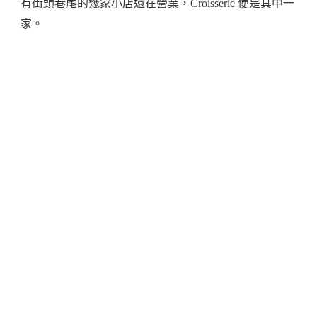
有街頭巷尾的幾家小店還在營業，Croisserie 便是其中一
家。