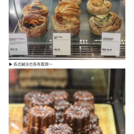
▶︎ 各式鹹派也各有看頭～