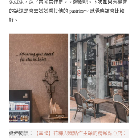
免就免，踩了雷就當作是。。體驗吧。下次如果有機會
的話還是會去試試看其他的 pastries～ 感覺應該會比較
好。
延伸閱讀：
【雪隆】花粿與糕點作主軸的精緻點心店：