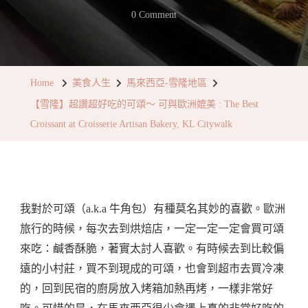
On
0 Comment
【雪
隆】
超
Home
美食人生
馬來西亞-雪隆地區
讚
【雪隆】超讚超好吃的可頌～ 可與歐洲媲美 : The Best
超
Croissant at Croisserie Artisan Bakery, KL Citywalk
好
吃
的
可
我對於可頌（a.k.a 牛角包）有種莫名其妙的喜歡。歐洲
頌
旅行的時候，每次去到烘焙店，一定一定一定會買可頌
～
來吃：鹹香酥脆，著實太討人喜歡。有時候去到比較偏
可
遠的小村莊，買不到現成的可頌，也會到超市去買冷凍
與
的，回到民宿的廚房放入烤箱加熱再烤，一樣非常好
歐