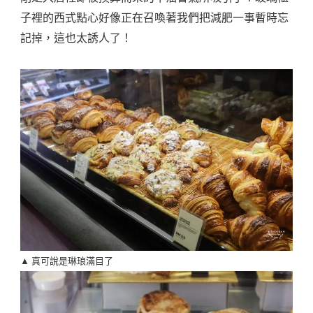
子裡的西式點心好像正在召喚著我們把減肥一事暫時忘
記掉，這也太誘人了！
▲ 真可說是琳琅滿目了