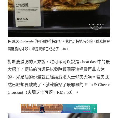
▶︎ 聽說 Croisserie 的可頌做得特別好，我們是特地來吃的。瞧瞧這金
黃酥脆的外殼，單是賣相已成功了一半。
對於要減肥的人來說，吃可頌可以說是 cheat day 中的最
大招了。傳統的可頌是以發酵麵團裹油摺疊再拿去烤
的，光是油的份量就已經讓減肥人士仰天大嘆。當天既
然已經想要破戒了，就乾脆點了最邪惡的 Ham & Cheese
Croissant（火腿芝士可頌，RM8.50）。