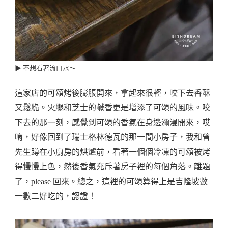
▶︎ 不想看著流口水～
這家店的可頌烤後膨脹開來，拿起來很輕，咬下去香酥
又鬆脆。火腿和芝士的鹹香更是增添了可頌的風味。咬
下去的那一刻，感覺到可頌的香氣在身邊瀰漫開來，哎
唷，好像回到了瑞士格林德瓦的那一間小房子，我和曾
先生蹲在小廚房的烘爐前，看著一個個冷凍的可頌被烤
得慢慢上色，然後香氣充斥著房子裡的每個角落。離題
了，please 回來。總之，這裡的可頌算得上是吉隆坡數
一數二好吃的，認證！