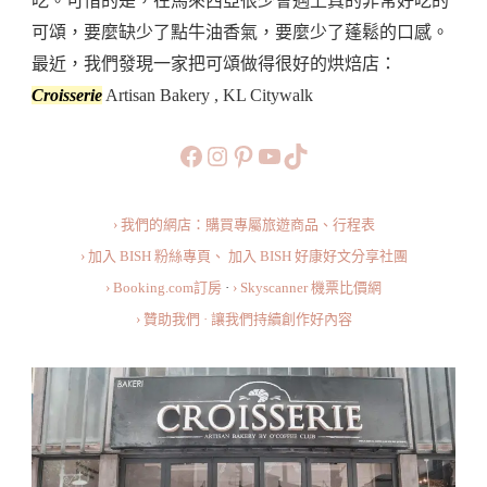
吃。可惜的是，在馬來西亞很少會遇上真的非常好吃的
洲
可頌，要麼缺少了點牛油香氣，要麼少了蓬鬆的口感。
媲
最近，我們發現一家把可頌做得很好的烘焙店：
美
Croisserie
Artisan Bakery , KL Citywalk
:
The
https://www.facebook.com/b
https://www.instagram.co
https://www.pinteres
旅行美食小短片
TikTok
Best
Croissant
› 我們的網店：購買專屬旅遊商品、行程表
At
› 加入 BISH 粉絲專頁、
加入 BISH 好康好文分享社團
Croisserie
› Booking.com訂房
·
› Skyscanner 機票比價網
Artisan
› 贊助我們 · 讓我們持續創作好內容
Bakery,
KL
Citywalk