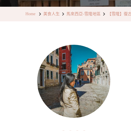
Home
美食人生
馬來西亞-雪隆地區
【雪隆】復古風歐洲雜