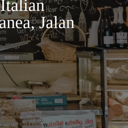
alian
anea, Jalan