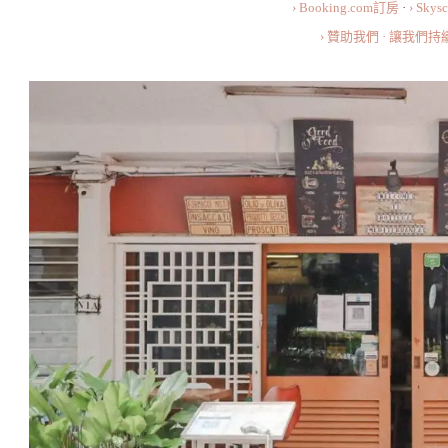
Italian
› Booking.com訂房
·
› Sky
Delishop
› 贊助我們 · 讓我們
At
Bottega
Mediterranea,
Jalan
Ceylon〉
中