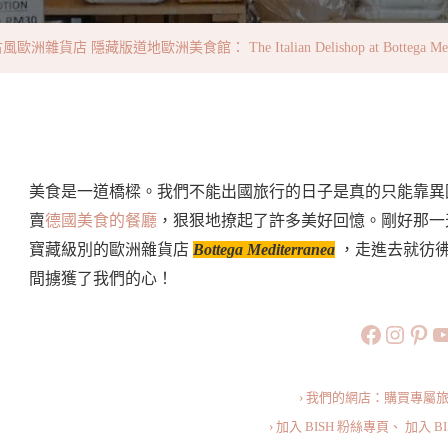
洲
雜
貨店 隱藏版道地歐洲美食館： The Italian Delishop at Bottega Mediterra
貨
店
隱
藏
版
美食是一道橋樑。我們不能出國旅行的日子是真的只能靠異
道
賣
德國美食的餐廳
，狠狠地撩起了許多美好回憶。剛好那一
地
寶藏級別的歐洲雜貨店
Bottega Mediterranea
，走進去就彷彿
歐
間擄獲了我們的心！
洲
https://
https:
htt
旅行美食小
美
食
館：
› 我們的網店：購買專屬
The
› 加入 BISH 粉絲專頁、
加入 B