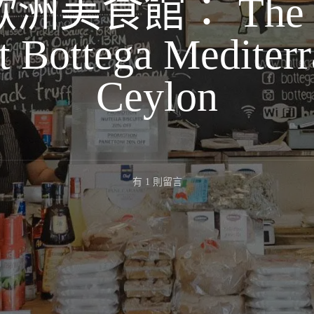
美食館： The It
t Bottega Mediterr
Ceylon
在
有 1 則留言
〈【雪
隆】
復
古
風
歐