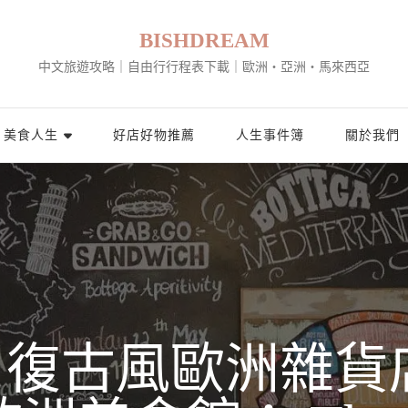
BISHDREAM
中文旅遊攻略｜自由行行程表下載｜歐洲・亞洲・馬來西亞
美食人生
好店好物推薦
人生事件簿
關於我們
復古風歐洲雜貨