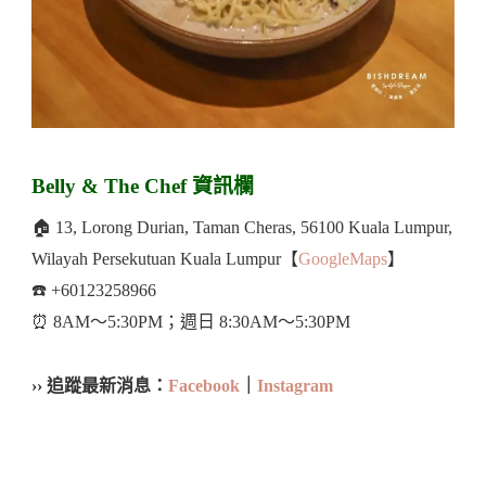
Belly & The Chef 資訊欄
🏠 13, Lorong Durian, Taman Cheras, 56100 Kuala Lumpur,
Wilayah Persekutuan Kuala Lumpur【
GoogleMaps
】
☎️ +60123258966
⏰ 8AM～5:30PM；週日 8:30AM～5:30PM
›› 追蹤最新消息：
Facebook
｜
Instagram