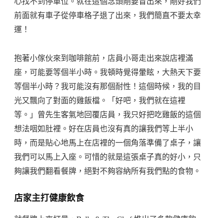
心找不到停車位。就在這個念頭剛要冒出來，剛好我們
前面就有車子從停車格子退了出來，我們簡直不要太幸
運！
抱著小傢伙來到咖啡館前，店員小哥走出來說店裡滿
座，可能要等個半小時。我頓時覺得暈眩，大熱天下要
等個半小時？我可能沒有那個耐性！這個時候，我的目
光又飄向了對面的雞飯檔。「好吧，我們就在這裡
等。」曾先生客氣地回覆店員，我只好把吃雞飯的這個
想法咽如肚裡。好在店員也沒有真的讓我們等上半小
時，而是貼心地馬上在店裡的一個角落準備了桌子，讓
我們可以馬上入座。可惜的就是這張桌子真的好小，只
夠讓我們翻看餐牌，絕對不夠容納所有我們點的食物。
店家主打健康飲食