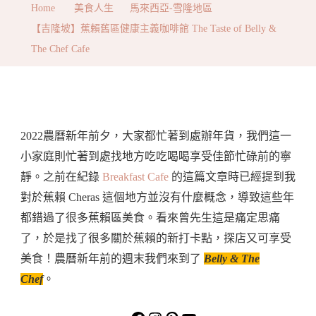
Home
美食人生
馬來西亞-雪隆地區
蕉
【吉隆坡】蕉賴舊區健康主義咖啡館 The Taste of Belly &
賴
The Chef Cafe
舊
區
健
康
2022農曆新年前夕，大家都忙著到處辦年貨，我們這一
主
小家庭則忙著到處找地方吃吃喝喝享受佳節忙碌前的寧
義
靜。之前在紀錄
Breakfast Cafe
的這篇文章時已經提到我
咖
對於蕉賴 Cheras 這個地方並沒有什麼概念，導致這些年
啡
都錯過了很多蕉賴區美食。看來曾先生這是痛定思痛
館
了，於是找了很多關於蕉賴的新打卡點，探店又可享受
The
美食！農曆新年前的週末我們來到了
Belly & The
Taste
Chef
。
Of
Belly