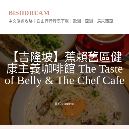
BISHDREAM
中文旅遊攻略｜自由行行程表下載｜歐洲・亞洲・馬來西亞
【吉隆坡】蕉賴舊區健
康主義咖啡館 The Taste
of Belly & The Chef Cafe
On
0 Comment
【吉
隆
坡】