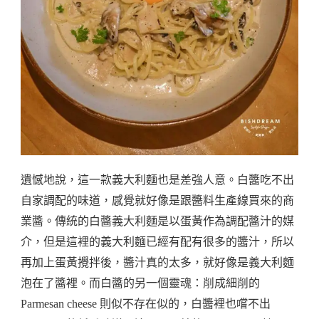
遺憾地說，這一款義大利麵也是差強人意。白醬吃不出
自家調配的味道，感覺就好像是跟醬料生產線買來的商
業醬。傳統的白醬義大利麵是以蛋黃作為調配醬汁的媒
介，但是這裡的義大利麵已經有配有很多的醬汁，所以
再加上蛋黃攪拌後，醬汁真的太多，就好像是義大利麵
泡在了醬裡。而白醬的另一個靈魂：削成細削的
Parmesan cheese 則似不存在似的，白醬裡也嚐不出