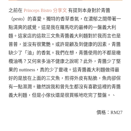
之前在
Princeps Bistro 分享文
有提到本身對於青醬
（pesto）的喜愛。獨特的香草香氣，在濃郁之間帶著一
點清爽的感覺，這是我在羅馬吃的最棒的一盤義大利
麵。這家店的這款三文魚青醬義大利麵對於我而言也是
普普，並沒有很驚艷。或許是顧及到健康的因素，青醬
缺少了「油」的香氣。我們在想，青醬使用的不都是橄
欖油嗎？又何來多油不健康之說呢？此外，青醬少了堅
果的 nuttiness，真的少了靈魂。這青醬義大利麵做得最
好的是放在上面的三文魚，煎得外皮有點脆，魚肉卻保
有一點濕潤。雖然說我和曾先生都沒有喜歡這裡的青醬
義大利麵，但是小傢伙還是很買帳地吃完了整盤。、
價格：RM27