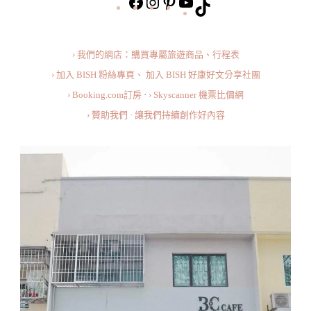
https://www.facebook.com/bishdream
https://www.instagram.com/bishd
https://www.pinterest.com
旅
TikTok
&
行
The
美
Chef
› 我們的網店：購買專屬旅遊商品、行程表
食
Cafe
› 加入 BISH 粉絲專頁、
加入 BISH 好康好文分享社團
小
› Booking.com訂房
·
› Skyscanner 機票比價網
短
› 贊助我們 · 讓我們持續創作好內容
片