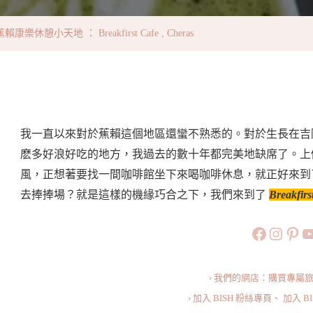
憩
小
樂休憩小天地 ： Breakfirst Cafe , Cheras
天
地
：
Breakfirst
Cafe
我一直以來對於蕉賴這個地區還蠻不熟悉的。對於生長在吉
,
麽多好浪好吃的地方，我過去的數十年都完美地缺席了。上
Cheras〉
風，正想著要找一間咖啡館坐下來喝咖啡休息，就正好來到
中
去捧捧場？就是這樣的機緣巧合之下，我們來到了
Breakfirs
https://
https:
htt
旅行美食小
› 我們的網店：購買專屬
› 加入 BISH 粉絲專頁、
加入 B