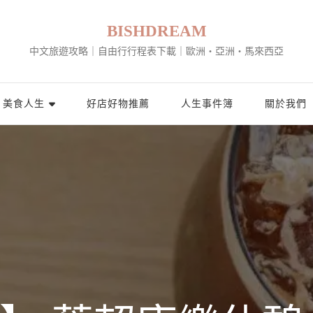
BISHDREAM
中文旅遊攻略｜自由行行程表下載｜歐洲・亞洲・馬來西亞
美食人生
好店好物推薦
人生事件簿
關於我們