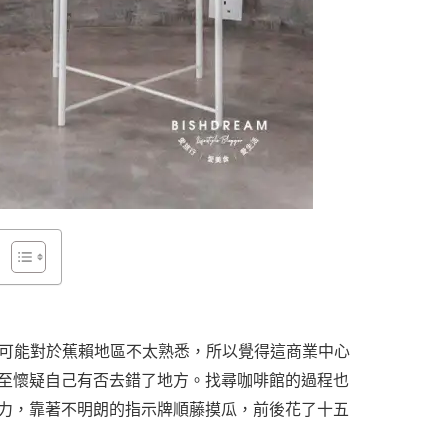
aught 裡。可能對於蕉賴地區不太熟悉，所以覺得這商業中心
至懷疑自己有否去錯了地方。找尋咖啡館的過程也
力，靠著不明朗的指示牌順藤摸瓜，前後花了十五