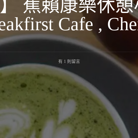
】 蕉賴康樂休憩
eakfirst Cafe , Che
在
有 1 則留言
〈【吉
隆
坡】
蕉
賴
康
樂
休