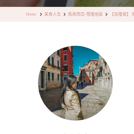
Home
美食人生
馬來西亞-雪隆地區
【吉隆坡】 蕉賴康