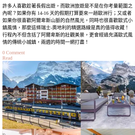
許多人喜歡趁著長假出遊，而歐洲旅遊是不是在你考量範圍之
附
內呢？如果你有 14-16 天的假期打算要來一趟歐洲行；又或者
近
如果你很喜歡阿爾卑斯山脈的自然風光，同時也很喜歡歐式小
景
鎮風情，那麼這條瑞士-奧地利的精選路線是真的值得收藏！
點〉
行程內不但含括了阿爾卑斯的壯觀美景，更會經過充滿歐式風
中
情的傳統小城鎮，兩週的時間一網打盡！
on
0 Comment
Read
瑞
士-
奧
地
利
精
選
路
線
以
及