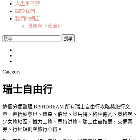
人生事件簿
關於我們
我們的網店
購買與下載流程
搜
尋
關
鍵
字:
Category
瑞士自由行
這個分類整理 BISHDREAM 所有瑞士自由行攻略與旅行文
章，包括蘇黎世、琉森、伯恩、策馬特、格林德瓦、英格堡、
少女峰地區、鐵力士峰、馬特洪峰、瑞士住宿推薦、交通票
券、行程規劃與旅行心得。