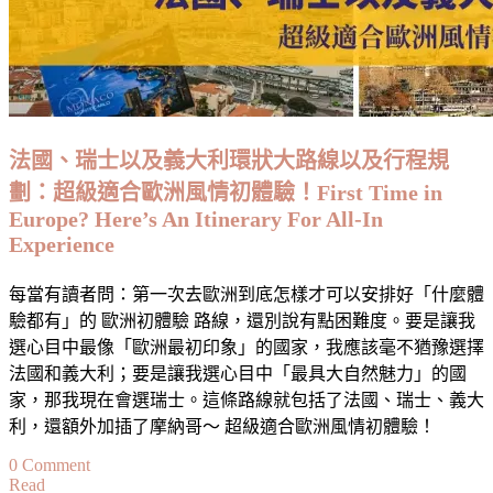
方
便、
享
有
壯
觀
法國、瑞士以及義大利環狀大路線以及行程規
馬
劃：超級適合歐洲風情初體驗！First Time in
特
Europe? Here’s An Itinerary For All-In
洪
Experience
峰
景
每當有讀者問：第一次去歐洲到底怎樣才可以安排好「什麼體
色
驗都有」的 歐洲初體驗 路線，還別說有點困難度。要是讓我
的
選心目中最像「歐洲最初印象」的國家，我應該毫不猶豫選擇
酒
法國和義大利；要是讓我選心目中「最具大自然魅力」的國
店
家，那我現在會選瑞士。這條路線就包括了法國、瑞士、義大
與
利，還額外加插了摩納哥～ 超級適合歐洲風情初體驗！
度
假
on
0 Comment
屋
Read
法