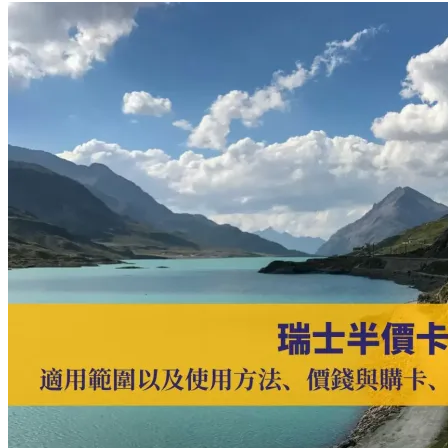
The
國、
Best
Places
瑞
to
士
Stay
以
in
Zermatt
及
義
大
利
環
狀
大
路
線
以
及
行
程
規