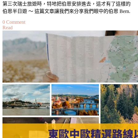
第三次瑞士旅遊時，特地把伯恩安排進去，這才有了這樣的
事
伯恩半日遊 ～ 這篇文章讓我們來分享我們眼中的伯恩 Bern.
項
Engelberg
on
0 Comment
Exploration:
Read
【瑞
Top
Attractions
士】
and
伯
Ultimate
恩
Things
to
半
Do
日
漫
遊：
簡
介、
交
通、
景
點、
活