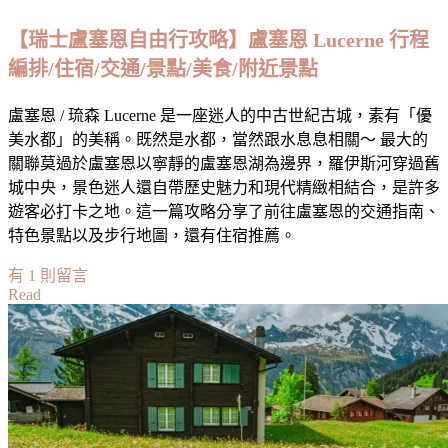
鎮
【瑞士盧塞恩自由行攻略】盧塞恩 Lucerne 行程
以
編排/住宿/交通/景點/美食/附近景點
及
自
然
盧塞恩 / 琉森 Lucerne 是一座迷人的中古世紀古城，素有「優
美
美水都」的美稱。既然是水都，當然跟水息息相關～ 最大的
景
關聯莫過於盧塞恩以寧靜的盧塞恩湖為邊界，羅伊斯河穿過舊
的
城中央，景色迷人還自帶歷史魅力和現代精緻相結合，是許多
多
遊客必打卡之地。這一篇攻略分享了前往盧塞恩的交通指南、
元
特色景點以及步行地圖，還有住宿推薦。
化
在
有 1 則留言
路
Read
〈【瑞
線
士
How
To
盧
Plan
塞
An
恩
Itinerary
for
自
Eastern
由