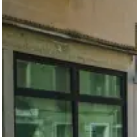
最
方
便、
享
有
壯
觀
雪
山
峰
景
色
的
酒
店
與
度
假
屋