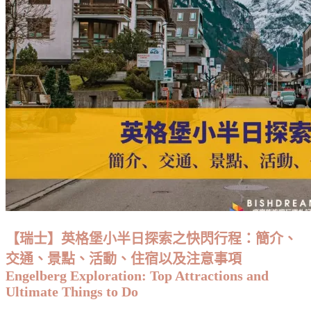
In
Fare
Experience
Card
攻
略：
價
格、
使
用
方
法、
適
用
範
圍
【瑞士】英格堡小半日探索之快閃行程：簡介、
與
交通、景點、活動、住宿以及注意事項
通
Engelberg Exploration: Top Attractions and
行
Ultimate Things to Do
證
比