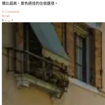
價比超高、景色絕佳的住宿選項。
網
打
on
0 Comment
盡
Read
格
Switzerland
Page
Page
Page
1
2
...
4
文
林
and
Austria:
德
章
How
瓦
to
分
住
Travel
These
宿
頁
Countries
推
in
薦
2
·
Weeks
格
林
德
瓦
住
哪
裡