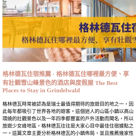
行
程
規
劃
·
阿
爾
卑
斯
山
格林德瓦住宿推薦 · 格林德瓦住哪裡最方便、享
自
有壯觀雪山峰景色的酒店與度假屋 The Best
然
Places to Stay in Grindelwald
美
景、
格林德瓦時常被認為是瑞士最值得期待的旅遊目的地之一，因
小
此每年都吸引了世界各地的遊客。這個迷人的山區小鎮以高山
鎮
環繞的壯觀景色以及一年四季都豐富的戶外活動而聞名，所以
風
旅遊少女峰地區，格林德瓦往往是大家心目中最佳住宿據點之
情
一。這篇文章主要分析格林德瓦的小鎮佈局，並且推薦幾家性
一