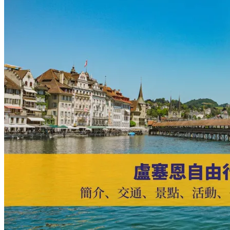
歐
—
中
歐
精
選
路
線
以
及
行
程
規
劃：
結
合
風
情
小