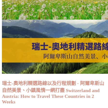
and
行
Central
Europe
攻
略】
盧
塞
恩
Lucerne
行
程
編
排/
住
宿/
交
瑞士-奧地利精選路線以及行程規劃 · 阿爾卑斯山
通/
景
自然美景、小鎮風情一網打盡 Switzerland and
點/
Austria: How to Travel These Countries in 2
Weeks
美
食/