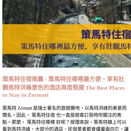
四
國
聖
誕
市
集
之
行
11
天
行
策馬特住宿推薦 · 策馬特住哪裡最方便、享有壯
程
觀馬特洪峰景色的酒店與度假屋 The Best Places
紀
to Stay in Zermatt
錄
·
每
策馬特 Zermatt 是瑞士著名的旅遊勝地，以馬特洪峰的美景而
日
聞名。因此， 策馬特住宿 也一直是遊客訂房時所關注的焦
隨
點。那麼， 策馬特住哪裡 好呢？按理來說，策馬特鎮上可以
筆
看到馬特洪峰，大部分的酒店、民宿業者都會儘量面向它，讓