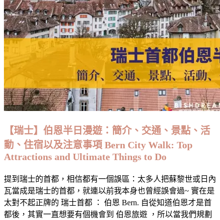
之
快
閃
行
程：
簡
介、
交
通、
景
點、
【瑞士】伯恩半日漫遊：簡介、交通、景點、活
活
動、住宿以及注意事項 Bern City Walk: Top
動、
Attractions and Ultimate Things to Do
住
宿
提到瑞士的首都，相信都有一個誤區：太多人把蘇黎世或日內
以
瓦當成是瑞士的首都，就連以前我本身也曾經誤會過~ 實在是
及
太對不起正牌的 瑞士首都 ： 伯恩 Bern. 自從知道伯恩才是首
注
都後，其實一直想要有個機會到 伯恩旅遊 ，所以當我們規劃
意