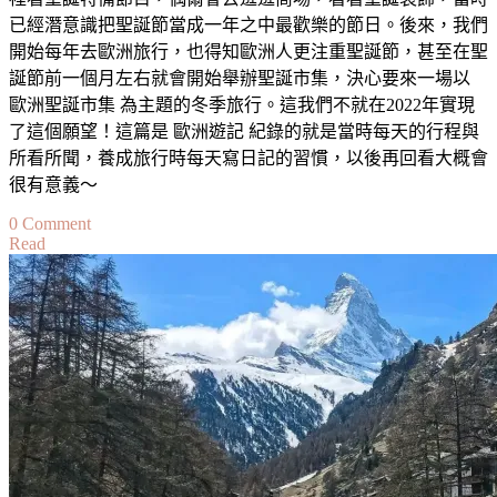
已經潛意識把聖誕節當成一年之中最歡樂的節日。後來，我們
開始每年去歐洲旅行，也得知歐洲人更注重聖誕節，甚至在聖
誕節前一個月左右就會開始舉辦聖誕市集，決心要來一場以
歐洲聖誕市集 為主題的冬季旅行。這我們不就在2022年實現
了這個願望！這篇是 歐洲遊記 紀錄的就是當時每天的行程與
所看所聞，養成旅行時每天寫日記的習慣，以後再回看大概會
很有意義～
on
0 Comment
Read
【歐
洲
聖
誕
市
集
遊
記】
歐
洲