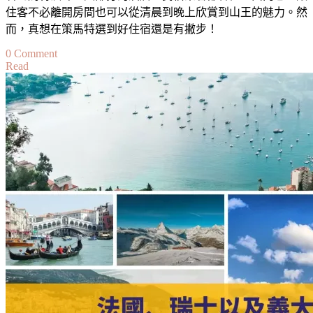
與
住客不必離開房間也可以從清晨到晚上欣賞到山王的魅力。然
即
而，真想在策馬特選到好住宿還是有撇步！
時
on
0 Comment
紀
Read
策
錄
馬
Travel
Journal:
特
Europe
住
Christmas
宿
Market
推
薦
·
策
馬
特
住
哪
裡
最