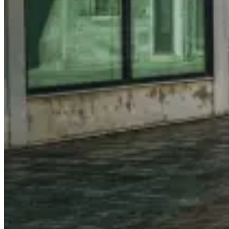
The
Best
Places
to
Stay
in
Grindelwald