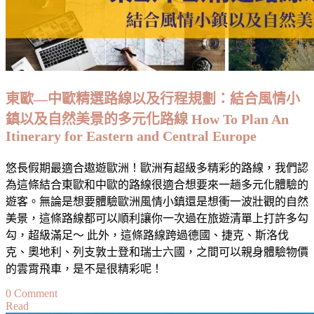
動、
住
宿
以
及
注
東歐—中歐精選路線以及行程規劃：結合風情小
意
鎮以及自然美景的多元化路線 How To Plan An
事
Itinerary for Eastern and Central Europe
項
Bern
City
悠長假期最適合遨遊歐洲！歐洲有超級多精彩的路線，我們認
Walk:
為這條結合東歐和中歐的路線很適合想要來一趟多元化體驗的
Top
遊客。無論是想要體驗歐洲風情小鎮還是想衝一波壯觀的自然
Attractions
and
美景，這條路線都可以順利讓你一次過在旅遊清單上打許多勾
Ultimate
勾，超級滿足～ 此外，這條路線跨過德國、捷克、斯洛伐
Things
克、奧地利、列支敦士登和瑞士六國，之間可以親身體驗物價
to
Do
的雲霄飛車，是不是很精彩呢！
on
0 Comment
Read
東