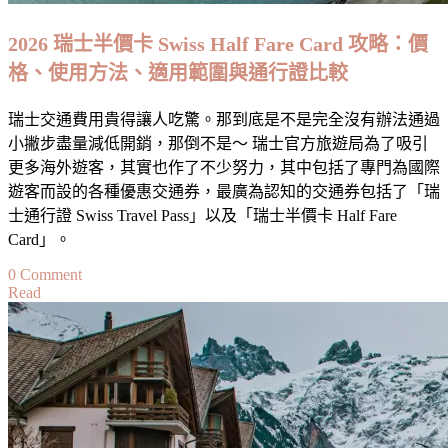
劃：
超
2026 瑞士半價卡 Swiss Half Fare Card 攻略：價
級
格、使用方法、適用範圍與通行證比較
適
合
瑞士交通費用貴得讓人吃驚。那到底是不是完全沒有辦法通過
歐
小撇步盡量減低開銷，那倒不是～ 瑞士官方旅遊局為了吸引
洲
更多海外遊客，其實也作了不少努力，其中包括了專門為國際
風
遊客而設的各種優惠交通券，最廣為認知的交通券包括了「瑞
情
士通行證 Swiss Travel Pass」以及「瑞士半價卡 Half Fare
初
Card」。
體
驗！
on
0 Comment
First
2026
Read
Time
瑞
in
士
Europe?
Here’s
半
An
價
Itinerary
卡
For
Swiss
All-
Half