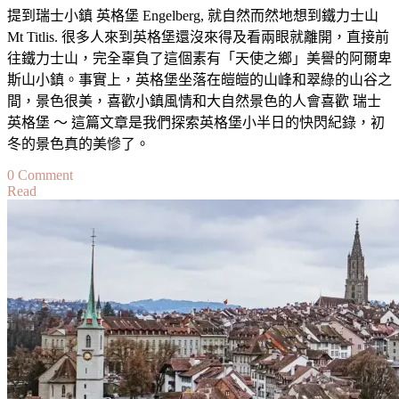
提到瑞士小鎮 英格堡 Engelberg, 就自然而然地想到鐵力士山
較
Mt Titlis. 很多人來到英格堡還沒來得及看兩眼就離開，直接前
往鐵力士山，完全辜負了這個素有「天使之鄉」美譽的阿爾卑
斯山小鎮。事實上，英格堡坐落在皚皚的山峰和翠綠的山谷之
間，景色很美，喜歡小鎮風情和大自然景色的人會喜歡 瑞士
英格堡 ～ 這篇文章是我們探索英格堡小半日的快閃紀錄，初
冬的景色真的美慘了。
on
0 Comment
Read
【瑞
士】
英
格
堡
小
半
日
探
索