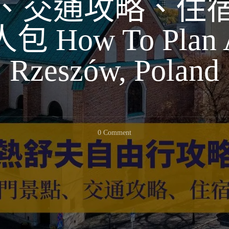
、交通攻略、住
How To Plan A 
Rzeszów, Poland
On
0 Comment
波
蘭
熱
舒
夫
自