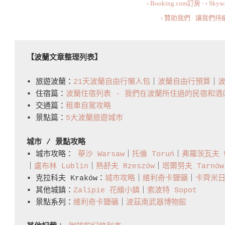
攻
› Booking.com訂房
·
› Sky
略、
› 贊助我們 · 讓我們
住
宿
【波蘭文章整理列表】
以
及
▪️ 旅遊波蘭：
21天波蘭自由行懶人包
｜
波蘭自由行預算
｜
注
▪️ 住宿篇：
波蘭住宿列表 - 我們在波蘭所住過的民宿和酒
意
▪️ 交通篇：
租車自駕攻略
事
▪️ 景點篇：
5大波蘭旅遊城市
項
城市 / 景點攻略
懶
▪️ 城市攻略： 
華沙 Warsaw
｜
托倫 Toruń
｜
弗羅茨瓦夫 W
人
｜
盧布林 Lublin
｜
熱舒夫 Rzeszów
｜
塔爾努夫 Tarnów
包
▪️ 克拉科夫 Kraków：
城市攻略
｜
維利奇卡鹽礦
｜
卡齊米日 
How
▪️ 其他城鎮：
Zalipie 花繪小鎮
｜
索波特 Sopot
▪️ 景點系列：
維利奇卡鹽礦
｜
波茲南武器博物館
To
Plan