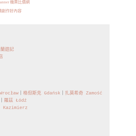
scanner 機票比價網
持續創作好內容
波蘭遊記
店
rocław
｜
格但斯克 Gdańsk
｜
扎莫希奇 Zamość
｜
羅茲 Łódź
Kazimierz