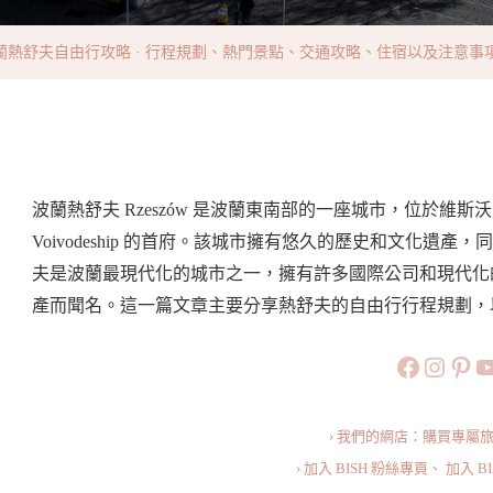
由
行
熱舒夫自由行攻略 · 行程規劃、熱門景點、交通攻略、住宿以及注意事項懶人包 How To P
攻
略
·
行
程
波蘭熱舒夫 Rzeszów 是波蘭東南部的一座城市，位於維斯沃克河 W
規
Voivodeship 的首府。該城市擁有悠久的歷史和文化
劃、
夫是波蘭最現代化的城市之一，擁有許多國際公司和現代化
熱
產而聞名。這一篇文章主要分享熱舒夫的自由行行程規劃，
門
https://
https:
htt
旅行美食小
景
點、
交
› 我們的網店：購買專屬
通
› 加入 BISH 粉絲專頁、
加入 B