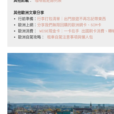
其他記載
： 
咖啡館紀錄列表
A
Trip
其他歐洲文章分享
▪️ 行前準備：
行李打包清單｜出門旅遊不再忘記帶東西
In
▪️ 歐洲上網：
分享我們無限回購的歐洲網卡、SIM卡
Rzeszów,
▪️ 歐洲消費： 
WISE現金卡：一卡在手 出國刷卡消費、
Poland
▪️ 歐洲自駕攻略： 
租車自駕注意事項與懶人包