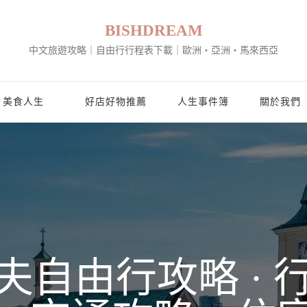
BISHDREAM
中文旅遊攻略｜自由行行程表下載｜歐洲・亞洲・馬來西亞
美食人生
好店好物推薦
人生事件簿
關於我們
夫自由行攻略 · 