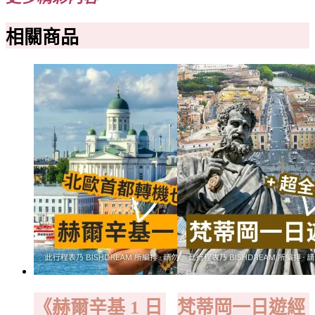
熱
門
相關商品
景
點
·
上
手
即
用
數
量
《赫爾辛基 1 日
梵蒂岡一日遊經