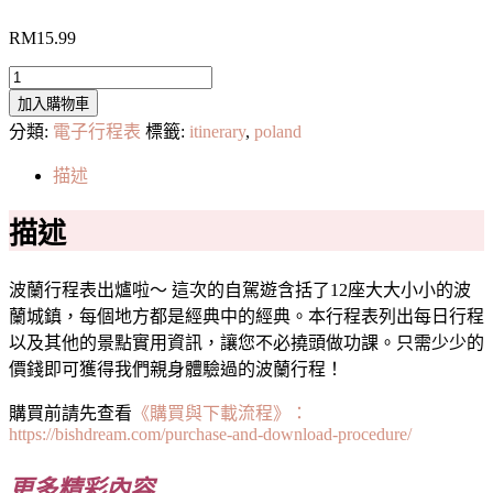
RM
15.99
【最
加入購物車
新
分類:
電子行程表
標籤:
itinerary
,
poland
版】
波
描述
蘭
20
描述
天
行
程
波蘭行程表出爐啦～ 這次的自駕遊含括了12座大大小小的波
表
蘭城鎮，每個地方都是經典中的經典。本行程表列出每日行程
·
以及其他的景點實用資訊，讓您不必撓頭做功課。只需少少的
含
價錢即可獲得我們親身體驗過的波蘭行程！
12
大
購買前請先查看
《購買與下載流程》：
城
https://bishdream.com/purchase-and-download-procedure/
小
鎮、
更多精彩內容