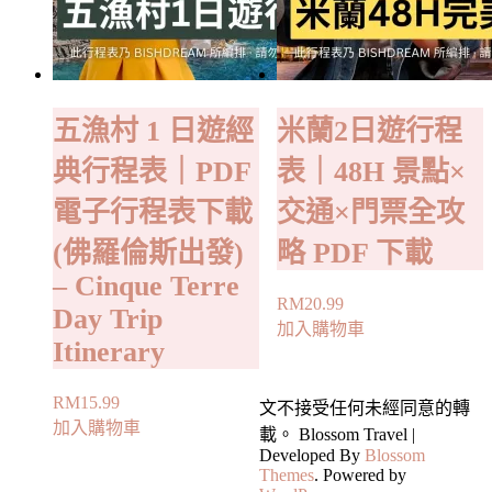
五漁村 1 日遊經
米蘭2日遊行程
典行程表｜PDF
表｜48H 景點×
電子行程表下載
交通×門票全攻
(佛羅倫斯出發)
略 PDF 下載
– Cinque Terre
RM
20.99
Day Trip
加入購物車
Itinerary
RM
15.99
文不接受任何未經同意的轉
加入購物車
載。
Blossom Travel |
Developed By
Blossom
Themes
. Powered by