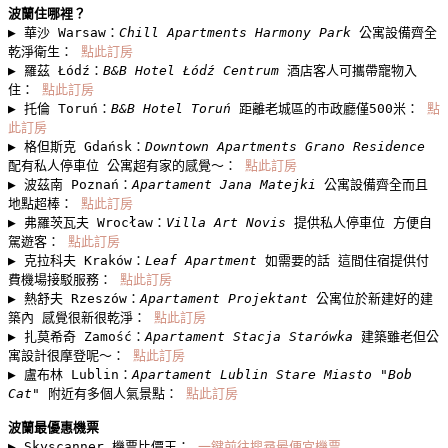
波蘭住哪裡？
▶︎ 華沙 Warsaw：
Chill Apartments Harmony Park
 公寓設備齊全 
乾淨衛生： 
點此訂房
▶︎ 羅茲 Łódź：
B&B Hotel Łódź Centrum
 酒店客人可攜帶寵物入
住： 
點此訂房
▶︎ 托倫 Toruń：
B&B Hotel Toruń
 距離老城區的市政廳僅500米： 
點
此訂房
▶︎ 格但斯克 Gdańsk：
Downtown Apartments Grano Residence
配有私人停車位 公寓超有家的感覺～： 
點此訂房
▶︎ 波茲南 Poznań：
Apartament Jana Matejki
 公寓設備齊全而且
地點超棒： 
點此訂房
▶︎ 弗羅茨瓦夫 Wrocław：
Villa Art Novis
 提供私人停車位 方便自
駕遊客： 
點此訂房
▶︎ 克拉科夫 Kraków：
Leaf Apartment
 如需要的話 這間住宿提供付
費機場接駁服務： 
點此訂房
▶︎ 熱舒夫 Rzeszów：
Apartament Projektant
 公寓位於新建好的建
築內 感覺很新很乾淨： 
點此訂房
▶︎ 扎莫希奇 Zamość：
Apartament Stacja Starówka
 建築雖老但公
寓設計很摩登呢～： 
點此訂房
▶︎ 盧布林 Lublin：
Apartament Lublin Stare Miasto "Bob 
Cat"
 附近有多個人氣景點： 
點此訂房
波蘭最優惠機票
▶︎ Skyscanner 機票比價王： 
一鍵前往搜尋最便宜機票