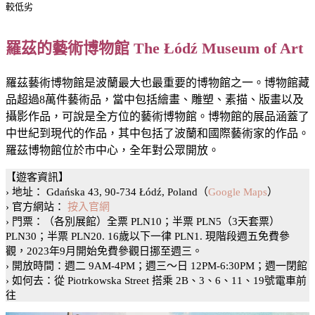
較低劣
羅茲的藝術博物館 The Łódź Museum of Art
羅茲藝術博物館是波蘭最大也最重要的博物館之一。博物館藏
品超過8萬件藝術品，當中包括繪畫、雕塑、素描、版畫以及
攝影作品，可說是全方位的藝術博物館。博物館的展品涵蓋了
中世紀到現代的作品，其中包括了波蘭和國際藝術家的作品。
羅茲博物館位於市中心，全年對公眾開放。
【遊客資訊】
› 地址： Gdańska 43, 90-734 Łódź, Poland（
Google Maps
）
› 官方網站：
按入官網
› 門票：（各別展館）全票 PLN10；半票 PLN5（3天套票）
PLN30；半票 PLN20. 16歲以下一律 PLN1. 現階段週五免費參
觀，2023年9月開始免費參觀日挪至週三。
› 開放時間：週二 9AM-4PM；週三～日 12PM-6:30PM；週一閉館
› 如何去：從 Piotrkowska Street 搭乘 2B、3、6、11、19號電車前
往