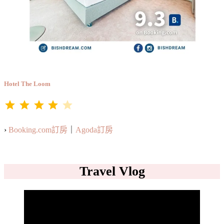
Hotel The Loom
⭐
⭐
⭐
⭐
評分：4 分，滿分為 5。
›
Booking.com訂房
｜
Agoda訂房
Travel Vlog