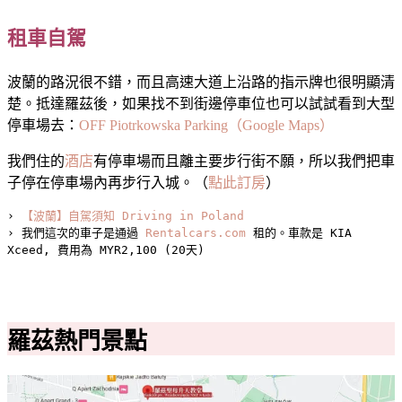
租車自駕
波蘭的路況很不錯，而且高速大道上沿路的指示牌也很明顯清
楚。抵達羅茲後，如果找不到街邊停車位也可以試試看到大型
停車場去：
OFF Piotrkowska Parking（Google Maps）
我們住的
酒店
有停車場而且離主要步行街不願，所以我們把車
子停在停車場內再步行入城。（
點此訂房
）
› 
【波蘭】自駕須知 Driving in Poland
› 我們這次的車子是通過 
Rentalcars.com
 租的。車款是 KIA 
Xceed, 費用為 MYR2,100 (20天)
羅茲熱門景點