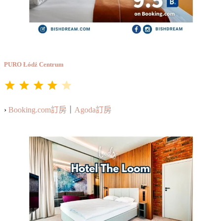
PURO Łódź Centrum
⭐
⭐
⭐
⭐
評分：4 分，滿分為 5。
›
Booking.com訂房
｜
Agoda訂房