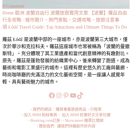
on
0 Comment
【波
Home
歐洲
波蘭自由行
波蘭旅遊實用文章
【波蘭】羅茲自由
蘭】
行全攻略 · 城市簡介、熱門景點、交通攻略、旅遊注意事
羅
項 Łódź Travel Guide: Top Attractions and Ultimate Things To Do
波蘭羅茲 羅茲 lodz 羅茲自由行 羅茲自助遊 羅茲攻略 羅茲自由行攻略 羅茲自助遊攻略 羅茲簡介 羅茲主要旅遊區域 羅茲熱門景點 羅茲景點 羅茲大眾運輸 羅茲公共交通 羅茲美食 羅茲注意事項 羅茲住宿推薦 羅茲行程推薦 羅茲怎麼玩
茲
羅茲 Łódź 是波蘭中部的一座城市，亦是波蘭第三大城市，僅
自
次於華沙和克拉科夫。羅茲這座城市也常被稱為「波蘭的曼徹
由
斯特」，充分體現了其工業遺產和當代創意精神的有趣對比。
行
原先，羅茲是蓬勃發展的紡織業中心，後來轉變了跑道，成為
全
藝術和電影工業盛行的城市。這裡有歷史悠久的工廠與藝廊、
攻
時尚咖啡廳的充滿活力的文化藝術空間，是一座讓人感覺年
略
輕、具有藝術魅力的城市。
·
城
https://www.facebook.com/b
https://www.instagram.co
https://www.pinteres
旅行美食小短片
TikTok
市
簡
› 我們的網店：購買專屬旅遊商品、行程表
介、
› 加入 BISH 粉絲專頁、
加入 BISH 好康好文分享社團
熱
› Booking.com訂房
·
› Skyscanner 機票比價網
門
› 贊助我們 · 讓我們持續創作好內容
景