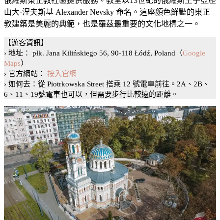
俄羅斯東正教社區提供服務。教堂以13世紀的俄羅斯王子亞歷
山大·涅夫斯基 Alexander Nevsky 命名。這座顏色鮮豔的東正
教建築是美麗的典範，也是羅茲最重要的文化地標之一。
【遊客資訊】
› 地址： płk. Jana Kilińskiego 56, 90-118 Łódź, Poland（
Google
Maps
）
› 官方網站：
按入官網
› 如何去：從 Piotrkowska Street 搭乘 12 號電車前往。2A、2B、
6、11、19號電車也可以，但需要步行比較遠的距離。