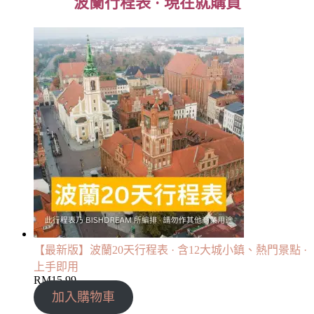
波蘭行程表 · 現在就購買
【最新版】波蘭20天行程表 · 含12大城小鎮、熱門景點 ·
上手即用
RM
15.99
加入購物車