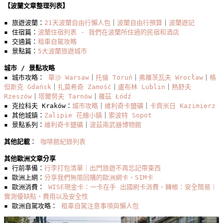
【波蘭文章整理列表】
點、
交
▪️ 旅遊波蘭：
21天波蘭自由行懶人包
｜
波蘭自由行預算
｜
波蘭遊記
▪️ 住宿篇：
波蘭住宿列表 - 我們在波蘭所住過的民宿和酒店
通
▪️ 交通篇：
租車自駕攻略
攻
▪️ 景點篇：
5大波蘭旅遊城市
略、
城市 / 景點攻略
旅
▪️ 城市攻略： 
華沙 Warsaw
｜
托倫 Toruń
｜
弗羅茨瓦夫 Wrocław
｜
格
遊
但斯克 Gdańsk
｜
扎莫希奇 Zamość
｜
盧布林 Lublin
｜
熱舒夫 
注
Rzeszów
｜
塔爾努夫 Tarnów
｜
羅茲 Łódź
意
▪️ 克拉科夫 Kraków：
城市攻略
｜
維利奇卡鹽礦
｜
卡齊米日 Kazimierz
▪️ 其他城鎮：
Zalipie 花繪小鎮
｜
索波特 Sopot
事
▪️ 景點系列：
維利奇卡鹽礦
｜
波茲南武器博物館
項 Łódź
Travel
其他記載
： 
咖啡館紀錄列表
Guide:
Top
其他歐洲文章分享
Attractions
▪️ 行前準備：
行李打包清單｜出門旅遊不再忘記帶東西
and
▪️ 歐洲上網：
分享我們無限回購的歐洲網卡、SIM卡
Ultimate
▪️ 歐洲消費： 
WISE現金卡：一卡在手 出國刷卡消費、轉帳：安全簡易｜
Things
實測優缺點、費用以及安全性
To
▪️ 歐洲自駕攻略： 
租車自駕注意事項與懶人包
Do