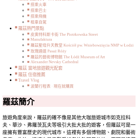
搭乘火車
搭乘巴士
搭乘飛機
租車自駕
羅茲熱門景點
皮奧特科斯卡街 The Piotrkowska Street
Manufaktura
羅茲聖母升天教堂 Kościół pw. Wniebowzięcia NMP w Łodzi
玫瑰通道 Pasaż Róży
羅茲的藝術博物館 The Łódź Museum of Art
Alexander Nevsky Cathedral
羅茲 當地旅遊觀光配套
羅茲 住宿推薦
Travel Vlog
波蘭行程表 · 現在就購買
羅茲簡介
旅遊角度來說，羅茲的確不像是其他大咖旅遊城市如克拉科
夫、華沙、弗羅茨瓦夫等吸引大批大批的遊客，但羅茲可是一
座擁有豐富歷史的現代城市。這裡有多個博物館、劇院和藝術