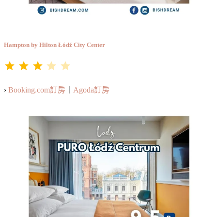
Hampton by Hilton Łódź City Center
⭐
⭐
⭐
評分：3 分，滿分為 5。
›
Booking.com訂房
｜
Agoda訂房