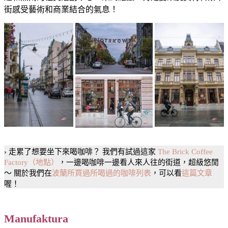
街感受藝術和商業結合的氣息！
› 走累了想要坐下來喝咖啡？ 我們有試過這家
The Brick Coffee
Factory（地點）
，一邊喝咖啡一邊看人來人往的街道，超級悠閒
～ 關於我們在
波蘭所買過所喝過的咖啡列表
，可以看
這篇文章
喔！
Manufaktura