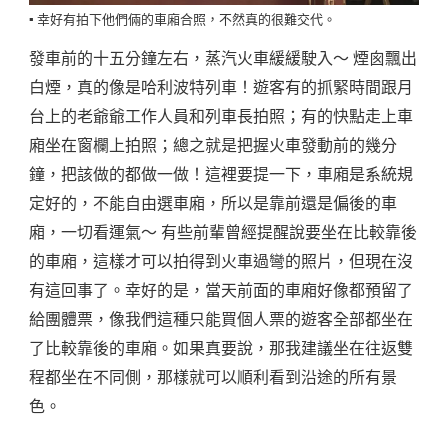
▪️ 幸好有拍下他們倆的車廂合照，不然真的很難交代。
發車前的十五分鐘左右，蒸汽火車緩緩駛入～ 煙囪飄出
白煙，真的像是哈利波特列車！遊客有的抓緊時間跟月
台上的老爺爺工作人員和列車長拍照；有的快點走上車
廂坐在窗欄上拍照；總之就是把握火車發動前的幾分
鐘，把該做的都做一做！這裡要提一下，車廂是系統規
定好的，不能自由選車廂，所以是靠前還是偏後的車
廂，一切看運氣～ 有些前輩曾經提醒說要坐在比較靠後
的車廂，這樣才可以拍得到火車過彎的照片，但現在沒
有這回事了。幸好的是，當天前面的車廂好像都預留了
給團體票，像我們這種只能買個人票的遊客全部都坐在
了比較靠後的車廂。如果真要說，那我建議坐在往返雙
程都坐在不同側，那樣就可以順利看到沿途的所有景
色。