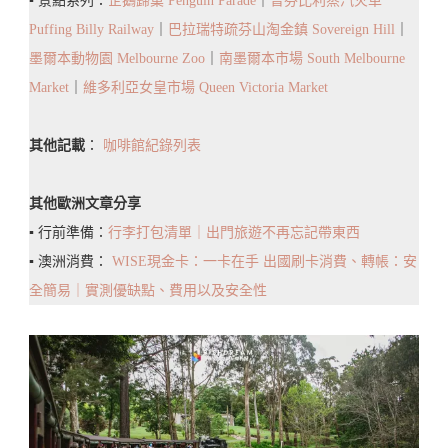
▪️ 景點系列：
企鵝歸巢 Penguin Parade
｜
普芬比利蒸汽火車
Railway
Puffing Billy Railway
｜
巴拉瑞特疏芬山淘金鎮 Sovereign Hill
｜
墨爾本動物園 Melbourne Zoo
｜
南墨爾本市場 South Melbourne
Market
｜
維多利亞女皇市場 Queen Victoria Market
其他記載
：
咖啡館紀錄列表
其他歐洲文章分享
▪️ 行前準備：
行李打包清單｜出門旅遊不再忘記帶東西
▪️ 澳洲消費：
WISE現金卡：一卡在手 出國刷卡消費、轉帳：安
全簡易｜實測優缺點、費用以及安全性