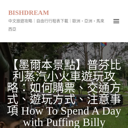
BISHDREAM
中文旅遊攻略｜自由行行程表下載｜歐洲・亞洲・馬來
西亞
【墨爾本景點】普芬比
利蒸汽小火車遊玩攻
略：如何購票、交通方
式、遊玩方式、注意事
項 How To Spend A Day
with Puffing Billy