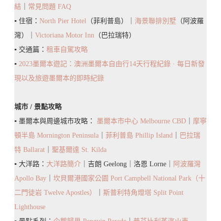
結
｜
常見問題 FAQ
玩
▪️ 住宿：
North Pier Hotel
（菲利普島）｜
海景聯排別墅
（阿波羅
方
灣）｜
Victoriana Motor Inn
（巴拉瑞特）
式、
▪️ 交通篇：
租車自駕攻略
注
▪️
2023墨爾本遊記：澳洲墨爾本自由行14天行程紀錄 · 每日新發
意
現以及旅遊墨爾本的即時紀錄
事
項
城市 / 景點攻略
How
▪️ 墨爾本與周邊城市攻略：
墨爾本市中心 Melbourne CBD
｜
摩寧
To
頓半島 Mornington Peninsula
｜
菲利普島 Phillip Island
｜
巴拉瑞
Spend
特 Ballarat
｜
聖基爾達 St. Kilda
A
▪️ 大洋路：
大洋路簡介
｜吉朗 Geelong｜洛恩 Lorne｜
阿波羅灣
Day
Apollo Bay
｜
坎貝爾港國家公園 Port Campbell National Park（十
With
二門徒岩 Twelve Apostles）
｜
斯普利特角燈塔 Split Point
Puffing
Lighthouse
Billy