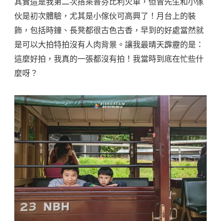
其實這是我第二次搭乘普芬比利火車，但曾先生和小傢
伙是初次體驗，尤其是小傢伙可高興了！月台上的裝
飾，包括時鐘、長凳都很古色古香，早到的好處當然就
是可以大拍特拍沒有人肉背景。讓我最晴天霹靂的是：
這麼好拍，我真的一張都沒有拍！我當時到底在忙些什
麼呀？