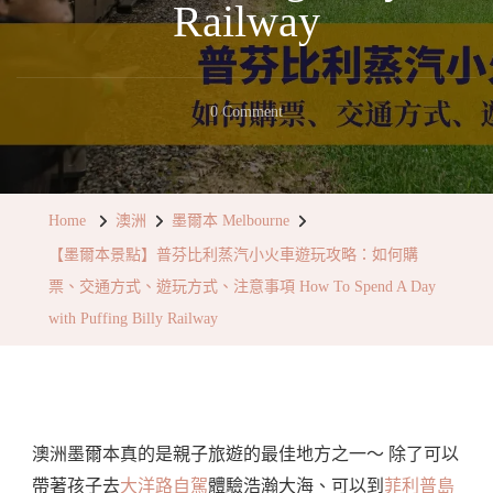
Railway
On
0 Comment
【墨
爾
本
Home
澳洲
墨爾本 Melbourne
景
【墨爾本景點】普芬比利蒸汽小火車遊玩攻略：如何購
點】
票、交通方式、遊玩方式、注意事項 How To Spend A Day
普
with Puffing Billy Railway
芬
比
利
蒸
澳洲墨爾本真的是親子旅遊的最佳地方之一～ 除了可以
汽
帶著孩子去
大洋路自駕
體驗浩瀚大海、可以到
菲利普島