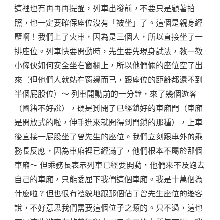
這裡也有再再再提醒，列車出發前，不要只是顧著拍
照，也一定要確保座位沒有「被坐」了。這個是親身經
歷啊！我們上了火車，因為是三個人，所以直接坐了一
排座位。列車快要開動時，先生要先現身試法，教一教
小傢伙如何安全坐在窗欄上，所以他們倆的座位空了出
來（但他們人就站在窗邊而已，跟座位的距離都還不到
半個屁股位）～ 列車開動前的一分鐘，來了幾個遊客
（國籍不好說），硬是掰開了已經鎖好的車廂門（車廂
是開放式的啦，伸手進來就開得到門鎖的那種），上車
後直接一屁股坐了曾先生的座位。我們立刻跟車外的乘
務長反應，因為車廂裡已經滿了，他們根本不屬於那個
車廂～ 但乘務長表示列車已經要開動，他們來不及跑去
自己的車廂，只能委屈下我們這個車廂。我是十萬個為
什麼啦？但也很有禮貌地跟那個佔了曾先生座位的遊客
說，不好意思我們需要這個位子之類的。只不過，這也