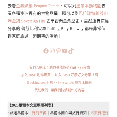
小
去看
企鵝歸巢 Penguin Parade
、可以到
墨爾本動物園
去
火
看各種澳洲獨有的生物品種，還可以到
巴拉瑞特疏芬山
車
淘金鎮 Sovereign Hill
去學習淘金潮歷史，當然還有這篇
遊
分享的 普芬比利火車 Puffing Billy Railway 都是非常值
玩
得家庭旅遊一起期待的活動！
攻
略：
https://www.facebook.com/b
https://www.instagram.co
https://www.pinteres
旅行美食小短片
TikTok
如
何
› 我們的網店：購買專屬旅遊商品、行程表
購
› 加入 BISH 粉絲專頁、
加入 BISH 好康好文分享社團
票、
› Booking.com訂房
·
› Skyscanner 機票比價網
交
› 贊助我們 · 讓我們持續創作好內容
通
方
【2023墨爾本文章整理列表】
式、
▪️ 旅遊墨爾本：
行前準備
｜墨爾本簡介與旅行須知｜
15天行程總
遊