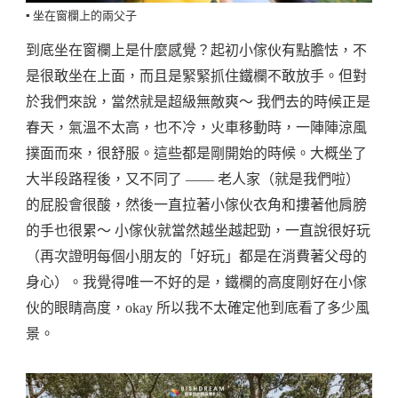
▪️ 坐在窗欄上的兩父子
到底坐在窗欄上是什麼感覺？起初小傢伙有點膽怯，不
是很敢坐在上面，而且是緊緊抓住鐵欄不敢放手。但對
於我們來說，當然就是超級無敵爽～ 我們去的時候正是
春天，氣溫不太高，也不冷，火車移動時，一陣陣涼風
撲面而來，很舒服。這些都是剛開始的時候。大概坐了
大半段路程後，又不同了 —— 老人家（就是我們啦）
的屁股會很酸，然後一直拉著小傢伙衣角和摟著他肩膀
的手也很累～ 小傢伙就當然越坐越起勁，一直說很好玩
（再次證明每個小朋友的「好玩」都是在消費著父母的
身心）。我覺得唯一不好的是，鐵欄的高度剛好在小傢
伙的眼睛高度，okay 所以我不太確定他到底看了多少風
景。