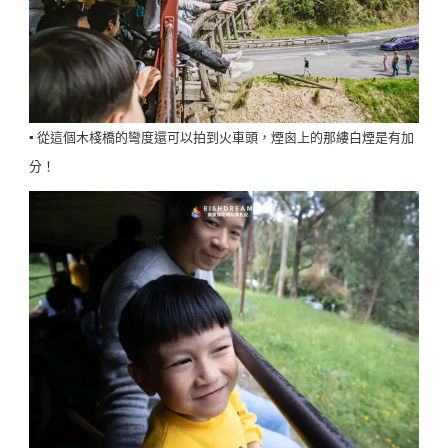
▪️ 從這個木棧橋的彎度還可以拍到火車頭，煙囪上的那縷白煙是有加
分！