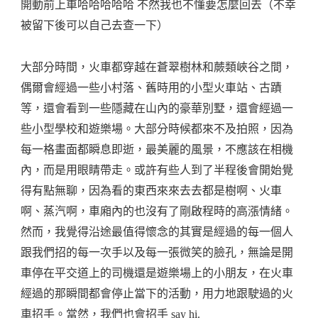
開動前上車哈哈哈哈哈 不然我也不懂要怎麼回去（不幸
被留下後可以自己去查一下）
大部分時間，火車都穿越在蒼翠樹林和蕨類峽谷之間，
偶爾會經過一些小村落、舊時用的小型火車站、古蹟
等，還會看到一些隱藏在山內的豪華別墅，還會經過一
些小型學校和遊樂場。大部分時候都來不及拍照，因為
每一格畫面都瞬息即逝，最美麗的風景，不應該在相機
內，而是用眼睛帶走。或許有些人到了半程後會開始覺
得有點無聊，因為看的東西來來去去都是樹啊、火車
啊、蒸汽啊，車廂內的也沒有了剛啟程時的高漲情緒。
然而，我覺得沿途最值得懷念的其實是經過的每一個人
跟我們招的每一次手以及每一張微笑的臉孔，無論是開
車停在平交道上的司機還是遊樂場上的小朋友，在火車
經過的那瞬間都會停止當下的活動，用力地跟駛過的火
車招手。當然，我們也會招手 say hi.