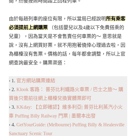
間，然後按照時間踏上回程列車。
由於每趟列車的座位有限，所以當局已經說明
所有乘客
必須提前上網購票
（包括嬰兒以及4歲以下免費搭乘的
兒童），因為當天是不會售賣任何車票的～ 意思就是
說，沒有上網買好票，就不用抱著僥倖心理過去啦，因
為櫃檯沒有售票。價格的話，每年都會調整，所以上官
網查詢最安全。購票渠道：
› 1.
官方網站購票連結
› 2.
Klook 客路： 普芬比利鐵路火車票 / 巴士之旅～ 購
買後只需前往網上櫃檯兌換實體票即可
› 3.
KKday: 【立即確認】維多利亞| 普芬比利蒸汽小火
車 Puffing Billy Railway 門票 | 墨爾本出發
› 4.
GetYourGuide: (Melbourne) Puffing Billy & Healesville
Sanctuary Scenic Tour