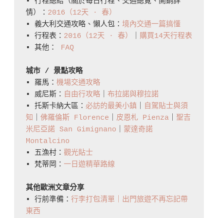
▪️ 行程總結（關於每日行程、交通總覽、開銷詳
食/
情）：
2016（12天 · 春）
▪️ 義大利交通攻略、懶人包：
境內交通一篇搞懂
消
▪️ 行程表：
2016（12天 · 春）
｜
購買14天行程表
費
▪️ 其他： 
FAQ
整
理〉
城市 / 景點攻略
中
▪️ 羅馬：
機場交通攻略
▪️ 威尼斯：
自由行攻略
｜
布拉諾與穆拉諾
▪️ 托斯卡納大區：
必訪的最美小鎮
｜
自駕貼士與須
知
｜
佛羅倫斯 Florence
｜
皮恩札 Pienza
｜
聖吉
米尼亞諾 San Gimignano
｜
蒙達奇諾 
Montalcino
▪️ 五漁村：
觀光貼士
▪️ 梵蒂岡：
一日遊精華路線
其他歐洲文章分享
▪️ 行前準備：
行李打包清單｜出門旅遊不再忘記帶
東西