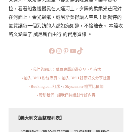
大運河，以及徐志摩筆下最憂傷的嘆息橋。乘坐貢多
尼
拉，看著船隻慢慢晃在大運河上，夕陽的柔柔光芒照射
斯
在河面上，金光粼粼，威尼斯美得讓人窒息！她獨特的
Venice：
氣質讓每一個到訪的人都如痴如醉，不捨離去。 本篇攻
行
略文涵蓋了 威尼斯自由行 的實用資訊 。
程
編
https://www.facebook.com/b
https://www.instagram.co
https://www.pinteres
旅行美食小短片
TikTok
排/
機
› 我們的網店：購買專屬旅遊商品、行程表
票
› 加入 BISH 粉絲專頁、
加入 BISH 好康好文分享社團
住
› Booking.com訂房
·
› Skyscanner 機票比價網
宿/
› 贊助我們 · 讓我們持續創作好內容
交
通/
景
【義大利文章整理列表】
點/
美