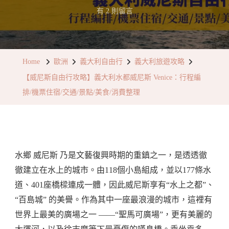
在
有 2 則留言
〈【威
尼
斯
Home
歐洲
義大利自由行
義大利旅遊攻略
自
【威尼斯自由行攻略】義大利水都威尼斯 Venice：行程編
由
排/機票住宿/交通/景點/美食/消費整理
行
攻
略】
義
水鄉 威尼斯 乃是文藝復興時期的重鎮之一，是透透徹
大
徹建立在水上的城市。由118個小島組成，並以177條水
利
道、401座橋樑連成一體，因此威尼斯享有“水上之都”、
水
“百島城” 的美譽。作為其中一座最浪漫的城市，這裡有
都
世界上最美的廣場之一 ——“聖馬可廣場”，更有美麗的
威