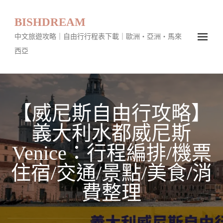
BISHDREAM
中文旅遊攻略｜自由行行程表下載｜歐洲・亞洲・馬來
西亞
【威尼斯自由行攻略】
義大利水都威尼斯
Venice：行程編排/機票
住宿/交通/景點/美食/消
費整理