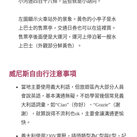
小河道四百十八條，這些就是小胡同。
左圖顯示火車站外的景象。黃色的小亭子是水
上巴士的售票亭，交通日券也可以在這裡買。
售票亭後面便是大運河，運河上停泊著一艘水
上巴士（外觀部分鮮黃色）。
威尼斯自由行注意事項
當地主要使用義大利語，但旅遊區內大部分人員
會說英語，基本溝通無礙。不妨學習幾個常見義
大利語詞彙，如“Ciao”（你好）、“Grazie”（謝
謝），就算說得不流利也ok，主要會讓溝通更愉
快。
義大利使用230V電壓，插頭類型為C型與F型，記