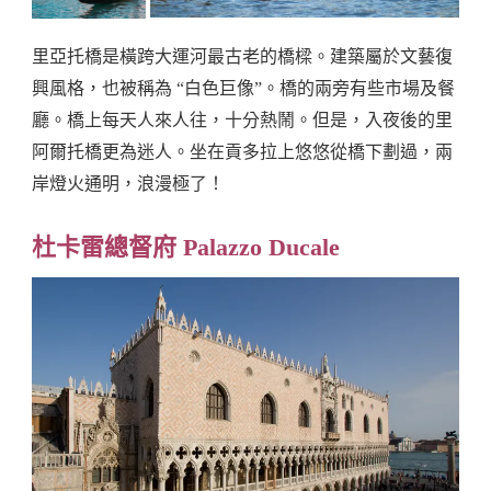
里亞托橋是橫跨大運河最古老的橋樑。建築屬於文藝復
興風格，也被稱為 “白色巨像”。橋的兩旁有些市場及餐
廳。橋上每天人來人往，十分熱鬧。但是，入夜後的里
阿爾托橋更為迷人。坐在貢多拉上悠悠從橋下劃過，兩
岸燈火通明，浪漫極了！
杜卡雷總督府 Palazzo Ducale