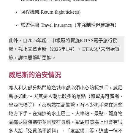
回程機票 Return flight ticket(s)
旅遊保險 Travel Insurance（非強制性但建議有）
此外，自2025年起，申根區將實施ETIAS電子旅行授
權。截止文章更新（2025年1月），ETIAS仍未開始實
施，詳情要隨時更進。
威尼斯的治安情況
義大利大部分熱門旅遊城市都必須小心防範扒手，威尼
斯亦如此～ 尤其是人潮比較多的景點（如聖馬可廣場、
里亞托橋等），都應該提高警覺，有不少扒手會在這些
地方下手。在擁擠的水上巴士、火車站、景點，隨身物
品都要隨時攜帶並且放在身前。聖馬可廣場上也會有很
多人給「免費鴿子飼料」、「友誼繩」等，這些一律不