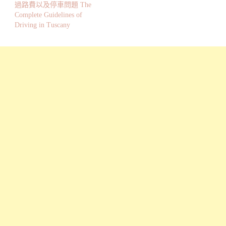
過路費以及停車問題 The
Complete Guidelines of
Driving in Tuscany