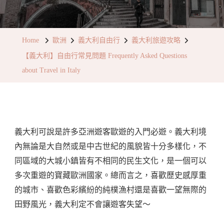
【義
大
利】
Home
歐洲
義大利自由行
義大利旅遊攻略
自
【義大利】自由行常見問題 Frequently Asked Questions
由
about Travel in Italy
行
常
見
問
義大利可說是許多亞洲遊客歐遊的入門必遊。義大利境
題
內無論是大自然或是中古世紀的風貌皆十分多樣化，不
Frequently
同區域的大城小鎮皆有不相同的民生文化，是一個可以
Asked
多次重遊的寶藏歐洲國家。總而言之，喜歡歷史感厚重
Questions
的城市、喜歡色彩繽紛的純樸漁村還是喜歡一望無際的
About
田野風光，義大利定不會讓遊客失望～
Travel
In