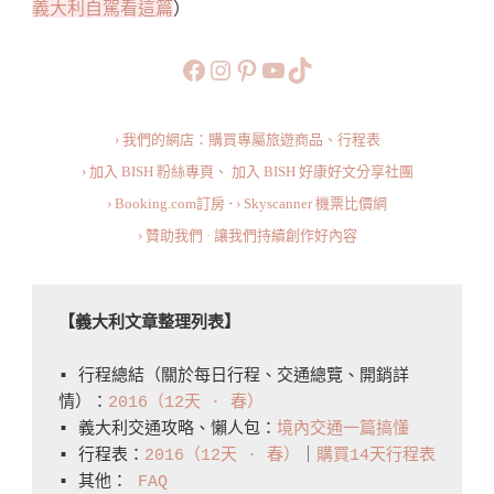
義大利自駕看這篇
）
Italy〉
中
https://www.facebook.com/b
https://www.instagram.co
https://www.pinteres
旅行美食小短片
TikTok
› 我們的網店：購買專屬旅遊商品、行程表
› 加入 BISH 粉絲專頁、
加入 BISH 好康好文分享社團
› Booking.com訂房
·
› Skyscanner 機票比價網
› 贊助我們 · 讓我們持續創作好內容
【義大利文章整理列表】
▪️ 行程總結（關於每日行程、交通總覽、開銷詳
情）：
2016（12天 · 春）
▪️ 義大利交通攻略、懶人包：
境內交通一篇搞懂
▪️ 行程表：
2016（12天 · 春）
｜
購買14天行程表
▪️ 其他： 
FAQ