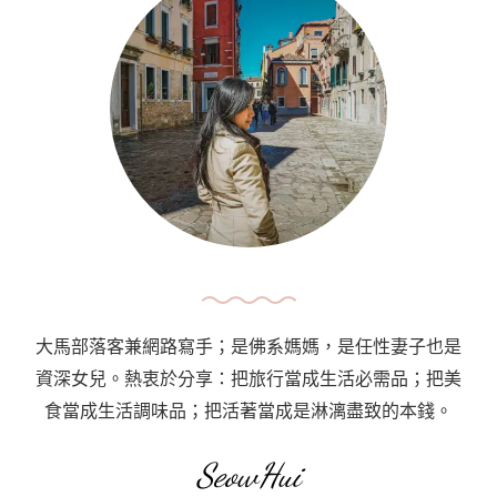
大馬部落客兼網路寫手；是佛系媽媽，是任性妻子也是
資深女兒。熱衷於分享：把旅行當成生活必需品；把美
食當成生活調味品；把活著當成是淋漓盡致的本錢。
SeowHui