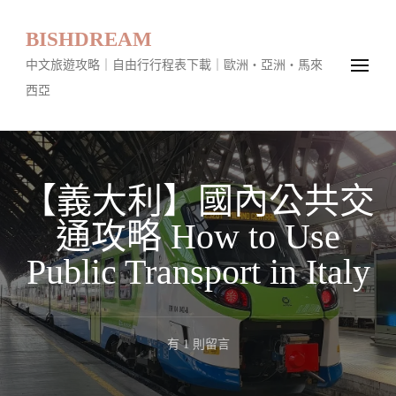
BISHDREAM
中文旅遊攻略｜自由行行程表下載｜歐洲・亞洲・馬來
西亞
【義大利】國內公共交
通攻略 How to Use
Public Transport in Italy
在
有 1 則留言
〈【義
大