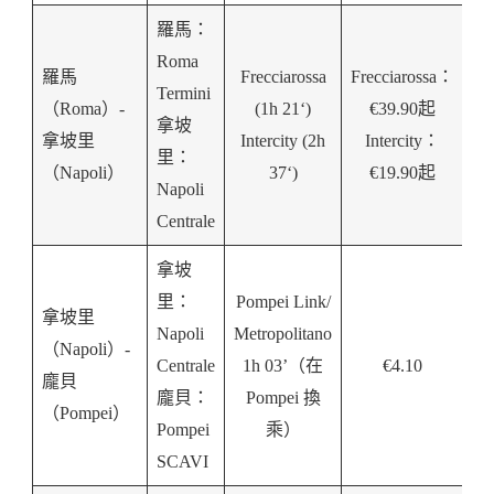
羅馬：
Roma
羅馬
Frecciarossa
Frecciarossa：
Termini
（Roma）-
(1h 21‘)
€39.90起
拿坡
拿坡里
Intercity (2h
Intercity：
里：
（Napoli）
37‘)
€19.90起
Napoli
Centrale
拿坡
里：
Pompei Link/
拿坡里
Napoli
Metropolitano
（Napoli）-
Centrale
1h 03’（在
€4.10
龐貝
龐貝：
Pompei 換
（Pompei）
Pompei
乘）
SCAVI