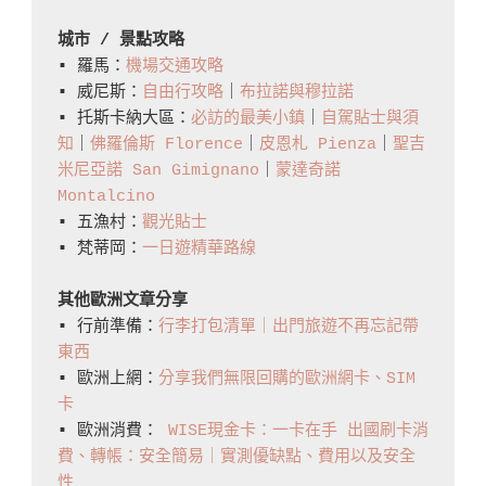
城市 / 景點攻略
▪️ 羅馬：
機場交通攻略
▪️ 威尼斯：
自由行攻略
｜
布拉諾與穆拉諾
▪️ 托斯卡納大區：
必訪的最美小鎮
｜
自駕貼士與須
知
｜
佛羅倫斯 Florence
｜
皮恩札 Pienza
｜
聖吉
米尼亞諾 San Gimignano
｜
蒙達奇諾 
Montalcino
▪️ 五漁村：
觀光貼士
▪️ 梵蒂岡：
一日遊精華路線
其他歐洲文章分享
▪️ 行前準備：
行李打包清單｜出門旅遊不再忘記帶
東西
▪️ 歐洲上網：
分享我們無限回購的歐洲網卡、SIM
卡
▪️ 歐洲消費： 
WISE現金卡：一卡在手 出國刷卡消
費、轉帳：安全簡易｜實測優缺點、費用以及安全
性