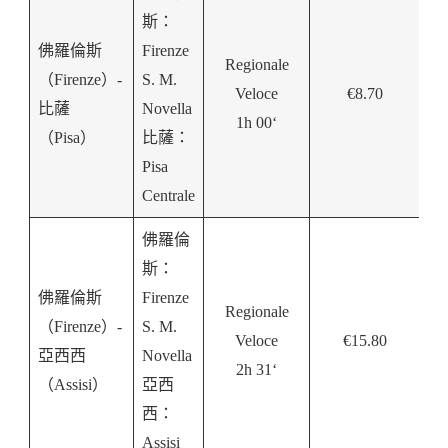
斯：
佛羅倫斯
Firenze
Regionale
（Firenze）-
S. M.
Veloce
€8.70
比薩
Novella
1h 00‘
（Pisa）
比薩：
Pisa
Centrale
佛羅倫
斯：
佛羅倫斯
Firenze
Regionale
（Firenze）-
S. M.
Veloce
€15.80
亞西西
Novella
2h 31‘
（Assisi）
亞西
西：
Assisi