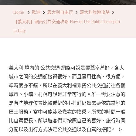
利】
Home
歐洲
義大利自由行
義大利旅遊攻略
國
【義大利】國內公共交通攻略 How to Use Public Transport
內
in Italy
公
共
交
通
義大利 境內的 公共交通 網絡可說是覆蓋率甚好，各大
攻
城市之間的交通銜接得很好，而且實用性高、很方便，
略
準時度亦不錯，所以在義大利裡乘搭公共交通前往各個
How
城市、小鎮、村落可說是非常可行的。唯一需要注意的
To
是有些地理位置比較偏僻的小村莊仍然需要依靠當地的
Use
巴士服務，當中可能涉及幾次的換乘，所需的時間一般
Public
比自駕更長，所以遊客們可按照自己的喜好、旅行時間
Transport
分配以及出行方式決定公共交通以及自駕的搭配。（›
In