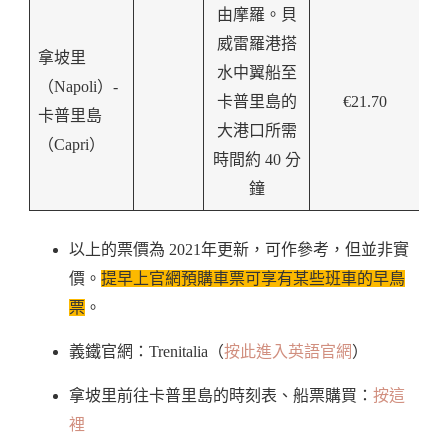
由摩羅。貝
威雷羅港搭
拿坡里
水中翼船至
（Napoli）-
卡普里島的
€21.70
卡普里島
大港口所需
（Capri）
時間約 40 分
鐘
以上的票價為 2021年更新，可作參考，但並非實
價。
提早上官網預購車票可享有某些班車的早鳥
票
。
義鐵官網：Trenitalia（
按此進入英語官網
）
拿坡里前往卡普里島的時刻表、船票購買：
按這
裡