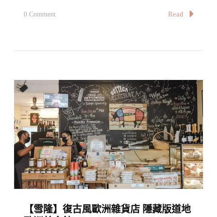
At
On
Read
0 Comment
Watermark
【雪
Restaurant,
隆】
Taman
平
P.
民
Ramlee,
百
KL
姓
的
老
饕
級
享
受
雞
【雪隆】復古風歐洲雜貨店 隱藏版道地
絲