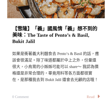
二
樓
的
恬
【雪隆】「義」國風情「義」想不到的
靜
美味：The Taste of Pento’s & Basil,
小
Bukit Jalil
咖
啡
如果是衝著義大利麵食去 Pento‘s & Basil 的話，應
館：
該會很滿足。除了味道都屬於中上之外，份量還
Tiennielicious,
很大，小鳥胃的小姊姊可能可以 share～ 我認為價
格還是非常合理的，畢竟用料等各方面都很實
Subang
在，是那種我去到 Bukit Jalil 還會去光顧的店哦！
Jaya
On
Read
0 Comment
【雪
隆】