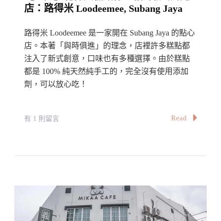
店：路得米 Loodeemee, Subang Jaya
美
味：
路得米 Loodeemee 是一家開在 Subang Jaya 的點心
越
店。本著「與時俱進」的理念，店裡許多糕點都
饌
注入了新式創意，口味也有多種選擇。由於糕點
Viet
都是 100% 純天然純手工的，完全沒有使用添加
Nomms,
劑，可以放心吃！
Kepong
在
Read
有 1 則留言
〈【雪
隆】
花
粿
與
糕
點