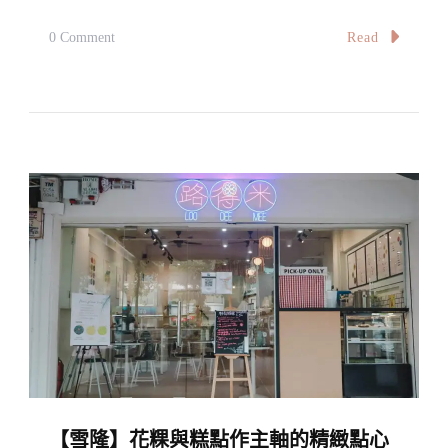
Delishop
On
Read
0 Comment
At
【雪
Bottega
隆】
Mediterranea,
甲
Jalan
洞
Ceylon〉
正
中
宗
越
南
美
食
隱
藏
版
【雪隆】花粿與糕點作主軸的精緻點心
的