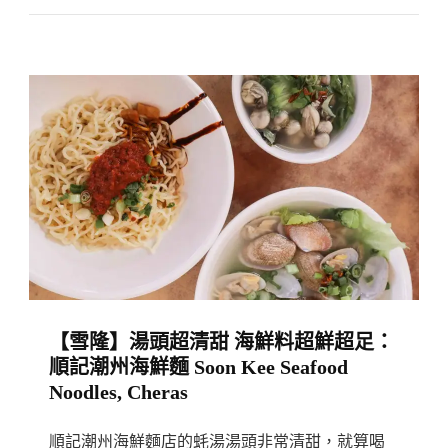
「義」
國
風
情
「義」
想
不
到
的
美
味：
【雪隆】湯頭超清甜 海鮮料超鮮超足：
The
順記潮州海鮮麵 Soon Kee Seafood
Taste
Noodles, Cheras
Of
Pento’s
順記潮州海鮮麵店的蚝湯湯頭非常清甜，就算喝