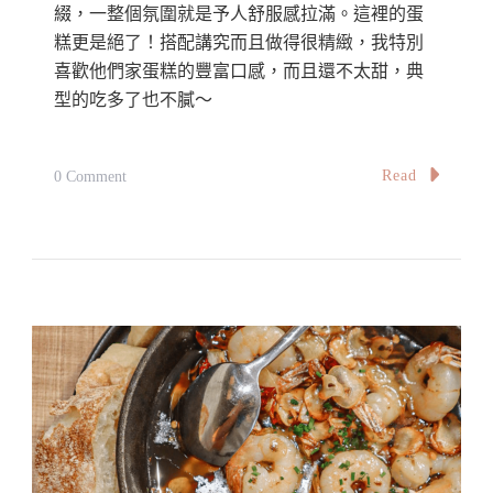
綴，一整個氛圍就是予人舒服感拉滿。這裡的蛋
糕更是絕了！搭配講究而且做得很精緻，我特別
喜歡他們家蛋糕的豐富口感，而且還不太甜，典
型的吃多了也不膩～
On
Read
0 Comment
【雪
隆】
梳
邦
再
也
隱
藏
在