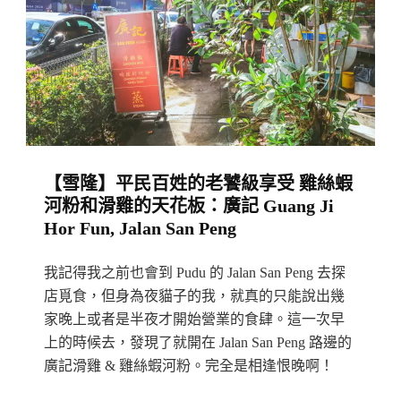
3
星
價
錢
實
在
好
【雪隆】平民百姓的老饕級享受 雞絲蝦
吃
河粉和滑雞的天花板：廣記 Guang Ji
平
Hor Fun, Jalan San Peng
民
西
我記得我之前也會到 Pudu 的 Jalan San Peng 去探
餐：
店覓食，但身為夜貓子的我，就真的只能說出幾
The
家晚上或者是半夜才開始營業的食肆。這一次早
上的時候去，發現了就開在 Jalan San Peng 路邊的
Quality
廣記滑雞 & 雞絲蝦河粉。完全是相逢恨晚啊！
Speaks
It