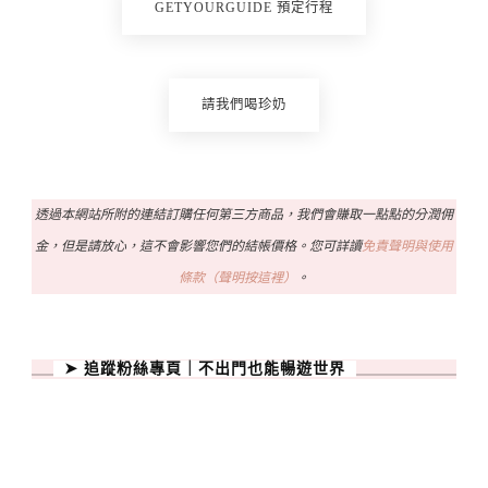
GETYOURGUIDE 預定行程
請我們喝珍奶
透過本網站所附的連結訂購任何第三方商品，我們會賺取一點點的分潤佣
金，但是請放心，這不會影響您們的結帳價格。您可詳讀
免責聲明與使用
條款（聲明按這裡）
。
➤ 追蹤粉絲專頁｜不出門也能暢遊世界