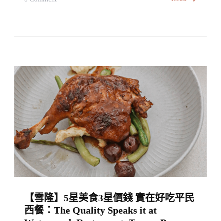
Noodles,
【雪
Cheras
隆】
超
讚
超
好
吃
的
可
頌
～
可
與
【雪隆】5星美食3星價錢 實在好吃平民
歐
西餐：The Quality Speaks it at
洲