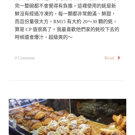
&
完一整碗都不會覺得有負擔。這裡使用的蚝是新
Basil,
鮮沒有經過冷凍的，每一顆都非常飽滿、鮮甜，
而且份量很大方，RM15 有大約 20～30 顆的蚝，
Bukit
算是 CP 值很高了。我最喜歡他們家的蚝咬下去的
Jalil
時候還會爆汁，超級爽的～
On
Read
0 Comment
【雪
隆】
湯
頭
超
清
甜
海