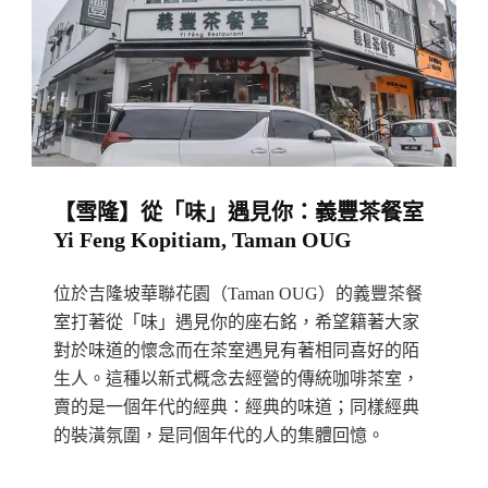
作
主
軸
的
精
緻
【雪隆】從「味」遇見你：義豐茶餐室
點
Yi Feng Kopitiam, Taman OUG
心
店：
位於吉隆坡華聯花園（Taman OUG）的義豐茶餐
路
室打著從「味」遇見你的座右銘，希望籍著大家
得
對於味道的懷念而在茶室遇見有著相同喜好的陌
米
生人。這種以新式概念去經營的傳統咖啡茶室，
Loodeemee,
賣的是一個年代的經典：經典的味道；同樣經典
的裝潢氛圍，是同個年代的人的集體回憶。
Subang
Jaya〉