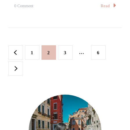
中
On
Read
0 Comment
【雪
隆】
從
「味」
文
遇
Page
Page
Page
...
Page
1
2
3
6
見
章
你：
分
義
頁
豐
茶
餐
室
Yi
Feng