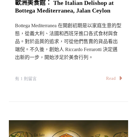
歐洲美食館： The Italian Delishop at
蝦
Bottega Mediterranea, Jalan Ceylon
河
粉
Bottega Mediterranea 在開創初期是以家庭生意的型
和
態，從義大利、法國和西班牙進口各式食材與食
滑
品。對於品質的追求，可從他們售賣的貨品看出
端倪。不久後，創始人 Riccardo Ferrarotti 決定邁
雞
出新的一步，開始涉足於美食行列。
的
天
花
在
Read
有 1 則留言
板：
〈【雪
廣
隆】
記
復
Guang
古
Ji
風
Hor
歐