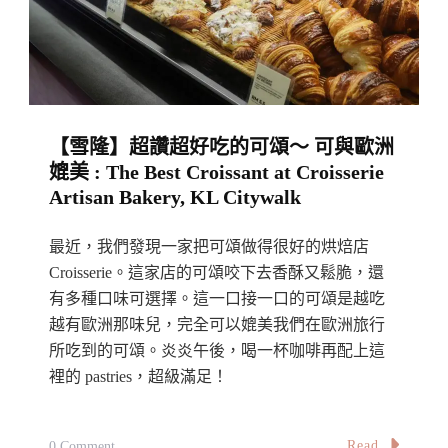
鮮
料
超
鮮
超
【雪隆】超讚超好吃的可頌～ 可與歐洲
足：
媲美 : The Best Croissant at Croisserie
順
Artisan Bakery, KL Citywalk
記
潮
最近，我們發現一家把可頌做得很好的烘焙店
州
Croisserie。這家店的可頌咬下去香酥又鬆脆，還
海
有多種口味可選擇。這一口接一口的可頌是越吃
越有歐洲那味兒，完全可以媲美我們在歐洲旅行
鮮
所吃到的可頌。炎炎午後，喝一杯咖啡再配上這
麵
裡的 pastries，超級滿足！
Soon
Kee
Seafood
On
Read
0 Comment