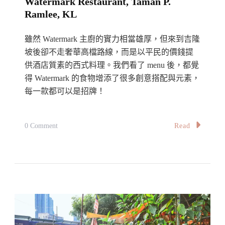
Watermark Restaurant, Taman P.
媲
Ramlee, KL
美
:
雖然 Watermark 主廚的實力相當雄厚，但來到吉隆
The
坡後卻不走奢華高檔路線，而是以平民的價錢提
供酒店質素的西式料理。我們看了 menu 後，都覺
Best
得 Watermark 的食物增添了很多創意搭配與元素，
Croissant
每一款都可以是招牌！
At
Croisserie
Artisan
On
Read
0 Comment
Bakery,
【雪
KL
隆】
Citywalk
5
星
美
食