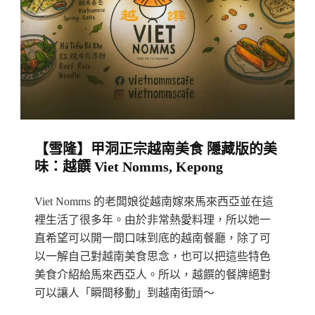
Fun,
洲
Jalan
雜
San
貨
Peng
店
隱
藏
版
【雪隆】甲洞正宗越南美食 隱藏版的美
道
味：越饌 Viet Nomms, Kepong
地
歐
Viet Nomms 的老闆娘從越南嫁來馬來西亞並在這
洲
裡生活了很多年。由於非常熱愛料理，所以她一
美
直希望可以開一間口味到底的越南餐廳，除了可
食
以一解自己對越南美食思念，也可以把這些特色
館：
美食介紹給馬來西亞人。所以，越饌的餐牌絕對
可以讓人「瞬間移動」到越南街頭～
The
Italian