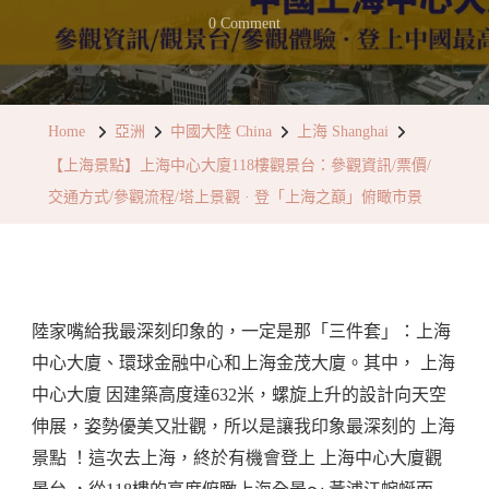
On
0 Comment
【上
海
景
Home
亞洲
中國大陸 China
上海 Shanghai
點】
【上海景點】上海中心大廈118樓觀景台：參觀資訊/票價/
上
交通方式/參觀流程/塔上景觀 · 登「上海之巔」俯瞰市景
海
中
心
大
陸家嘴給我最深刻印象的，一定是那「三件套」：上海
廈
中心大廈、環球金融中心和上海金茂大廈。其中， 上海
118
中心大廈 因建築高度達632米，螺旋上升的設計向天空
樓
伸展，姿勢優美又壯觀，所以是讓我印象最深刻的 上海
觀
景點 ！這次去上海，終於有機會登上 上海中心大廈觀
景