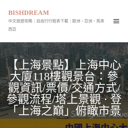
BISHDREAM
中文旅遊攻略｜自由行行程表下載｜歐洲・亞洲・馬來
西亞
【上海景點】上海中心
大廈118樓觀景台：參
觀資訊/票價/交通方式/
參觀流程/塔上景觀 · 登
「上海之巔」俯瞰市景