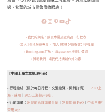
景台 ，從118樓的高度俯瞰上海全景～ 黃浦江蜿蜒而
台：
過，繁華的城市景象盡收眼底！
參
觀
https://www.facebook.com/b
https://www.instagram.co
https://www.pinteres
旅行美食小短片
TikTok
資
訊/
› 我們的網店：購買專屬旅遊商品、行程表
票
› 加入 BISH 粉絲專頁、
加入 BISH 好康好文分享社團
價/
› Booking.com訂房
·
› Skyscanner 機票比價網
交
› 贊助我們 · 讓我們持續創作好內容
通
方
【中國上海文章整理列表】
式/
參
▪️ 行程總結（關於每日行程、交通總覽、開銷詳情）：
2023上
觀
海 · 蘇州
｜
2023上海蘇州遊記
流
▪️ 行前準備：
出發前應該準備什麼
｜
常見問題 FAQ
｜
中國自由行
程/
常用 app
塔