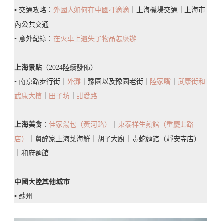
▪️ 交通攻略：
外國人如何在中國打滴滴
｜上海機場交通｜上海市
上
內公共交通
景
▪️ 意外紀錄：
在火車上遺失了物品怎麼辦
觀
·
上海景點
（2024陸續發佈）
登
▪️ 南京路步行街｜
外灘
｜豫園以及豫園老街｜
陸家嘴
｜
武康街和
「上
武康大樓
｜
田子坊
｜
甜愛路
海
之
上海美食
：
佳家湯包（黃河路）
｜
東泰祥生煎館（重慶北路
巔」
店）
｜舅醉家上海菜海鮮｜胡子大廚｜毒蛇麵館（靜安寺店）
俯
｜和府麵館
瞰
市
中國大陸其他城市
景
▪️ 蘇州