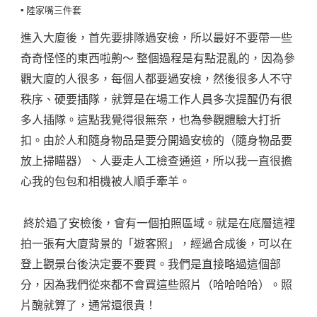
▪️ 陸家嘴三件套
進入大廈後，首先要排隊過安檢，所以最好不要帶一些
奇奇怪怪的東西啦齁～ 整個過程是有點混亂的，因為參
觀大廈的人很多，每個人都要過安檢，然後很多人不守
秩序、硬要插隊，就算是在場工作人員多次提醒仍有很
多人插隊。這點我覺得很無奈，也為參觀體驗大打折
扣。由於人和隨身物品是要分開過安檢的（隨身物品要
放上掃瞄器）、人要走人工檢查通道，所以我一直很擔
心我的包包和相機被人順手牽羊。
終於過了安檢後，會有一個拍照區域。就是在底層這裡
拍一張有大廈背景的「遊客照」，經過合成後，可以在
登上觀景台後決定要不要買。我們是直接略過這個部
分，因為我們從來都不會買這些照片（哈哈哈哈）。照
片醜就算了，通常還很貴！