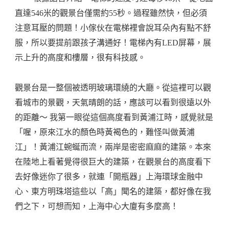
直達546米的觀景台僅需約55秒。過程雖然快，但必須
注意耳壓的問題！小傢伙在電梯裡會說耳朵內有點不舒
服，所以要提前跟孩子溝通好！電梯內有LED屏幕，展
示上升的高度和樓層，很有科技感。
觀景台是一整個被透明玻璃環繞的大廳。從這裡可以觀
看城市的景觀，天氣晴朗的話，應該可以看到很遠以外
的距離～ 我第一眼從這個高度看到黃浦江時，感覺就是
「喔，原來江水的顏色時黃褐色的，難怪叫做黃浦
江」！黃浦江蜿蜒而流，兩岸是密密麻麻的建築。本來
在陸地上看著覺得很巨大的建築，在觀景台的高度看下
去好像迷你了很多，就連「開瓶器」上海環球金融中
心、東方明珠塔這些以「高」聞名的建築，都好像在我
們之下，可想而知，上海中心大廈有多麼高！