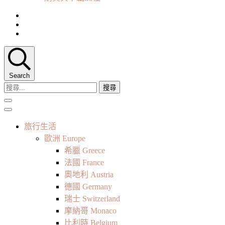
Search
搜
尋
關
鍵
旅行生活
字:
歐洲 Europe
希臘 Greece
法國 France
奧地利 Austria
德國 Germany
瑞士 Switzerland
摩納哥 Monaco
比利時 Belgium