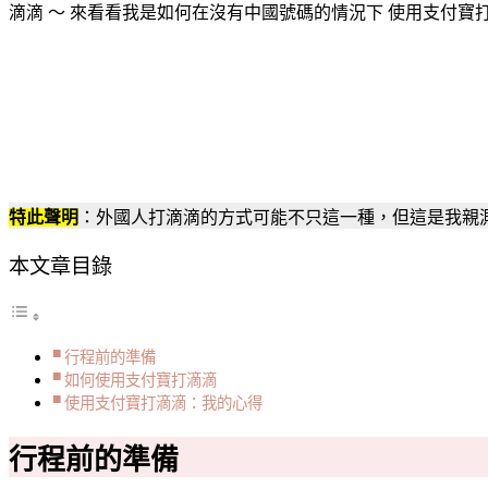
滴滴 ～ 來看看我是如何在沒有中國號碼的情況下 使用支付寶
旅
遊
必
備】
滴
滴
出
行：
特此聲明
：外國人打滴滴的方式可能不只這一種，但這是我親測並
外
國
本文章目錄
人
沒
有
行程前的準備
中
如何使用支付寶打滴滴
國
使用支付寶打滴滴：我的心得
手
機
行程前的準備
號