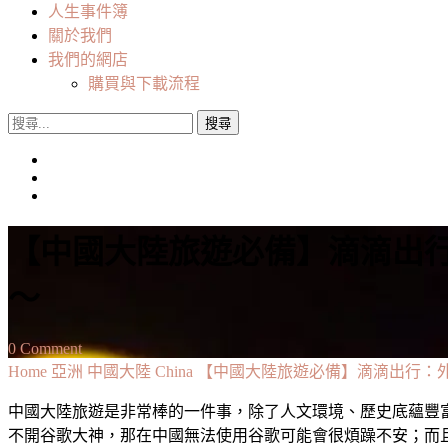
人生事件簿
關於我們
我們的網店
購買與下載流程
搜
尋
關
鍵
字:
【中國大陸旅遊必備】滴滴出
～
on
0 Comment
【中
Home
亞洲
中國大陸 China
【中國大陸旅遊必備】滴滴出行：
國
中國大陸旅遊是非常棒的一件事，除了人文環境、歷史底蘊豐富
大
不開谷歌大神，那在中國無法使用谷歌可能會很煩躁不安；而且
陸