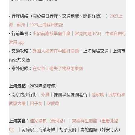
用，
▪️ 行程總結（關於每日行程、交通總覽、開銷詳情）：
2023上
讓
海 · 蘇州
｜
2023上海蘇州遊記
旅
▪️ 行前準備：
出發前應該準備什麼
｜
常見問題 FAQ
｜
中國自由行
行
常用 app
更
▪️ 交通攻略：
外國人如何在中國打滴滴
｜上海機場交通｜上海市
便
內公共交通
利
▪️ 意外紀錄：
在火車上遺失了物品怎麼辦
～
所
上海景點
（2024陸續發佈）
有
▪️ 南京路步行街｜
外灘
｜豫園以及豫園老街｜
陸家嘴
｜
武康街和
需
武康大樓
｜
田子坊
｜
甜愛路
求
無
上海美食
：
佳家湯包（黃河路）
｜
東泰祥生煎館（重慶北路
縫
店）
｜舅醉家上海菜海鮮｜胡子大廚｜毒蛇麵館（靜安寺店）
銜