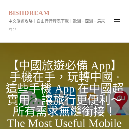
BISHDREAM
中文旅遊攻略｜自由行行程表下載｜歐洲・亞洲・馬來
西亞
【中國旅遊必備 App】
手機在手，玩轉中國 ·
這些手機 App 在中國超
實用，讓旅行更便利～
所有需求無縫銜接！
The Most Useful Mobile