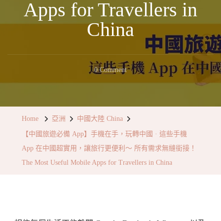
Apps for Travellers in
China
On
0 Comment
【中
國
旅
Home
亞洲
中國大陸 China
遊
【中國旅遊必備 App】手機在手，玩轉中國 · 這些手機
必
App 在中國超實用，讓旅行更便利～ 所有需求無縫銜接！
備
The Most Useful Mobile Apps for Travellers in China
App】
手
機
在