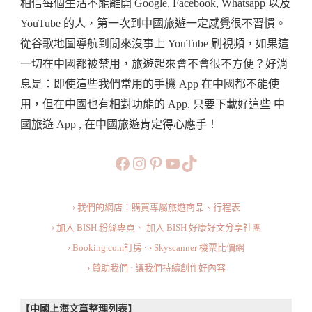
相信每個生活不能離開 Google, Facebook, Whatsapp 以及
手，
YouTube 的人，第一次到中國旅遊一定感覺很不習慣。
玩
從谷歌地圖導航到閒來沒事上 YouTube 刷視頻，如果這
轉
一切在中國都被禁用，旅遊起來會不會很不方便？好消
中
息是：即使這些我們常用的手機 App 在中國都不能使
國
用，但在中國也有相對功能的 App. 只要下載好這些 中
·
國旅遊 App , 在中國旅遊肯定得心應手！
這
些
https://www.facebook.com/b
https://www.instagram.co
https://www.pinteres
旅行美食小短片
TikTok
手
機
› 我們的網店：購買專屬旅遊商品、行程表
App
› 加入 BISH 粉絲專頁、
加入 BISH 好康好文分享社團
在
› Booking.com訂房
·
› Skyscanner 機票比價網
中
› 贊助我們 · 讓我們持續創作好內容
國
超
【中國上海文章整理列表】
實