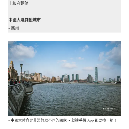
｜和府麵館
接！
The
中國大陸其他城市
Most
▪️ 蘇州
Useful
Mobile
Apps
For
Travellers
In
China
▪️ 中國大陸真是非常與眾不同的國家～ 就連手機 App 都要換一組！