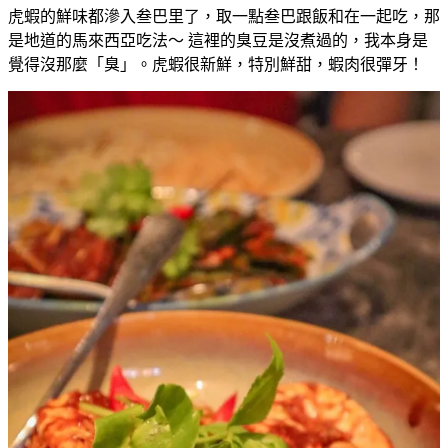
虎蝦的鮮味都滲入叁巴里了，取一點叁巴跟飯和在一起吃，那
是地道的馬來西亞吃法～ 這裡的臭豆是沒煮過的，我本身是
覺得沒那麼「臭」。虎蝦很新鮮，特別鮮甜，蝦肉很彈牙！