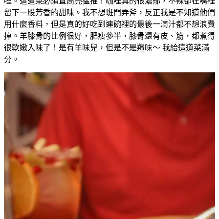
哩。這道菜必須置高亮猛推！咖哩真的很濃郁，不辣卻在嘴裡
留下一股芳香的甜味。我不想班門弄斧，反正我是不知道他們
用什麼香料，但是真的好吃到連碗裡的最後一滴汁都不想浪費
掉。羊膝骨的比例很好，肥瘦參半，膝骨還有皮、筋，都煮得
很軟嫩入味了！是有羊味兒，但是不是羶味～ 我給這道菜滿
分。