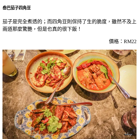
叁巴茄子四角豆
茄子是完全煮透的；而四角豆則保持了生的脆度，雖然不及上
兩道那麼驚艷，但是也真的很下飯！
價格：RM22