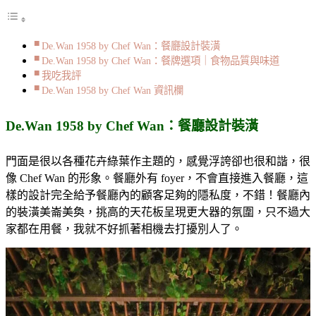
Modern
Malaysia
Cuisine
De.Wan 1958 by Chef Wan：餐廳設計裝潢
at
De.Wan
De.Wan 1958 by Chef Wan：餐牌選項｜食物品質與味道
1958
我吃我評
by
De.Wan 1958 by Chef Wan 資訊欄
Chef
Wan
@
De.Wan 1958 by Chef Wan：餐廳設計裝潢
The
Linc
門面是很以各種花卉綠葉作主題的，感覺浮誇卻也很和諧，很
KL
像 Chef Wan 的形象。餐廳外有 foyer，不會直接進入餐廳，這
樣的設計完全給予餐廳內的顧客足夠的隱私度，不錯！餐廳內
的裝潢美崙美奐，挑高的天花板呈現更大器的氛圍，只不過大
家都在用餐，我就不好抓著相機去打擾別人了。