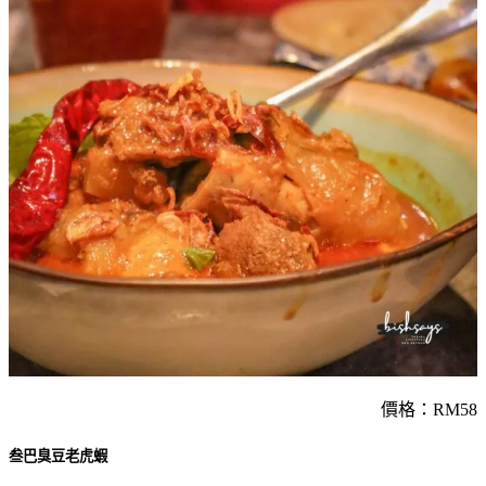
價格：RM58
叁巴臭豆老虎蝦