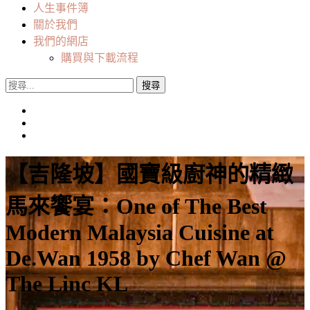
人生事件簿
關於我們
我們的網店
購買與下載流程
搜
尋
關
鍵
字:
【吉隆坡】國寶級廚神的精緻
馬來饗宴：One of The Best
Modern Malaysia Cuisine at
De.Wan 1958 by Chef Wan @
The Linc KL