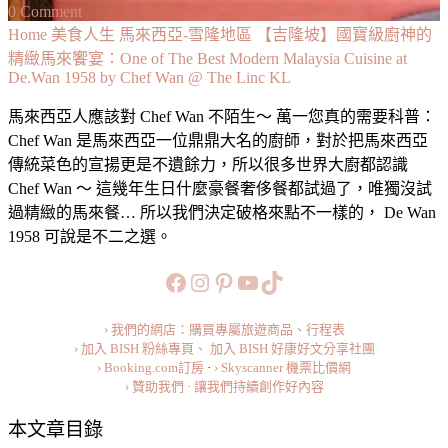
on
0 Comment
【吉
Home
美食人生
馬來西亞-雪隆地區
【吉隆坡】國寶級廚神的
隆
精緻馬來饗宴：One of The Best Modern Malaysia Cuisine at
De.Wan 1958 by Chef Wan @ The Linc KL
坡】
國
馬來西亞人應該對 Chef Wan 不陌生～ 萬一您真的需要科普：
寶
Chef Wan 是馬來西亞一位鼎鼎大名的廚師，對於把馬來西亞
級
傳統菜色的宣揚更是不遺餘力，所以很多世界大廚都認識
廚
Chef Wan ～ 這幾年生日什麼豪餐奢侈餐都試過了，唯獨沒試
神
過精緻的馬來餐… 所以我們決定破格來點不一樣的， De Wan
的
1958 可說是不二之選。
精
緻
https://www.facebook.com/b
https://www.instagram.co
https://www.pinteres
旅行美食小短片
TikTok
馬
來
› 我們的網店：購買專屬旅遊商品、行程表
饗
› 加入 BISH 粉絲專頁、
加入 BISH 好康好文分享社團
› Booking.com訂房
·
› Skyscanner 機票比價網
宴：
› 贊助我們 · 讓我們持續創作好內容
One
of
The
本文章目錄
Best