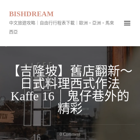
BISHDREAM
中文旅遊攻略｜自由行行程表下載｜歐洲・亞洲・馬來
西亞
【吉隆坡】舊店翻新～
日式料理西式作法
Kaffe 16｜鬼仔巷外的
精彩
On
0 Comment