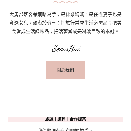
大馬部落客兼網路寫手；是佛系媽媽，是任性妻子也是
資深女兒。熱衷於分享：把旅行當成生活必需品；把美
食當成生活調味品；把活著當成是淋漓盡致的本錢。
SeowHui
關於我們
旅遊｜邀稿｜合作提案
我們歡迎任何有關於旅遊、