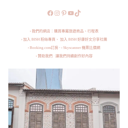
Kaffe
https://www.facebook.com/b
https://www.instagram.co
https://www.pinteres
旅行美食小短片
TikTok
16
｜
› 我們的網店：購買專屬旅遊商品、行程表
鬼
› 加入 BISH 粉絲專頁、
加入 BISH 好康好文分享社團
仔
› Booking.com訂房
·
› Skyscanner 機票比價網
巷
› 贊助我們 · 讓我們持續創作好內容
外
的
精
彩