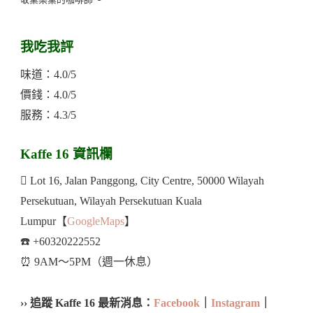
我吃我評
味道：4.0/5
價錢：4.0/5
服務：4.3/5
Kaffe 16 資訊欄
 Lot 16, Jalan Panggong, City Centre, 50000 Wilayah
Persekutuan, Wilayah Persekutuan Kuala
Lumpur【
GoogleMaps
】
☎️ +60320222552
⏰ 9AM～5PM（週一休息）
›› 追蹤 Kaffe 16 最新消息：
Facebook
｜
Instagram
｜