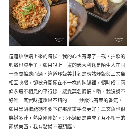
這道炒飯端上來的時候，我的心也有涼了一截，拍照的
興致也減半了。如果說上一道的義大利麵是陌生人在同
一空間擦肩而過，這道炒飯美其名是應該炒飯與三文魚
相互映襯，卻被分開擺在不一樣的碗碟裡，頓時成了兩
條永遠不相見的平行線，感覺莫名惆悵。喲，我沒說不
好吃，其實味道還是不錯的 —— 炒飯很有蒜的香氣，
如果黑胡椒能夠不要下得那麼重手會更好；三文魚也很
鮮嫩多汁，熟度剛剛好。只不過硬是整成了互不相干的
兩樣東西，我有點摸不著頭腦。