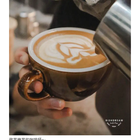
敬業樂業的咖啡師～