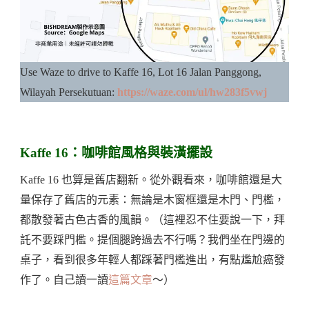
Use Waze to drive to Kaffe 16, Lot 16 Jalan Panggong,
Wilayah Persekutuan:
https://waze.com/ul/hw283f5vwj
Kaffe 16：咖啡館風格與裝潢擺設
Kaffe 16 也算是舊店翻新。從外觀看來，咖啡館還是大
量保存了舊店的元素：無論是木窗框還是木門、門檻，
都散發著古色古香的風韻。（這裡忍不住要說一下，拜
託不要踩門檻。提個腿跨過去不行嗎？我們坐在門邊的
桌子，看到很多年輕人都踩著門檻進出，有點尷尬癌發
作了。自己讀一讀
這篇文章
～）