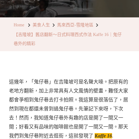
【吉
隆
坡】
Home
美食人生
馬來西亞-雪隆地區
舊
【吉隆坡】舊店翻新～日式料理西式作法 Kaffe 16｜鬼仔
店
巷外的精彩
翻
新
～
日
這幾年，「鬼仔巷」在吉隆坡可是名聲大噪。把原有的
式
老地方翻新，加上非常具有人文風情的壁畫，難怪大家
料
都會爭相到鬼仔巷去打卡拍照。我這算是很落伍了，居
理
然到現在都還未曾到過鬼仔巷。先筆記下來呀，下次
西
去！然而，我知道鬼仔巷外有趣的店是開了一間又一
式
間；好看又有品味的咖啡館也是開了一間又一間。那天
作
我們到鬼仔巷附近去逛街，這就發現了
Kaffe 16
.
法