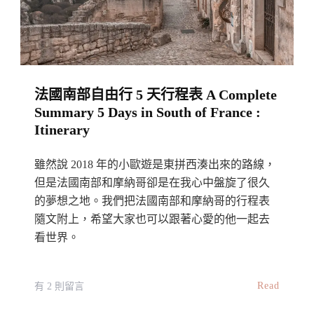
由
行
全
攻
法國南部自由行 5 天行程表 A Complete
略：
Summary 5 Days in South of France :
簡
Itinerary
介、
交
雖然說 2018 年的小歐遊是東拼西湊出來的路線，
通
但是法國南部和摩納哥卻是在我心中盤旋了很久
資
的夢想之地。我們把法國南部和摩納哥的行程表
隨文附上，希望大家也可以跟著心愛的他一起去
訊、
看世界。
必
看
景
在
Read
有 2 則留言
點、
〈法