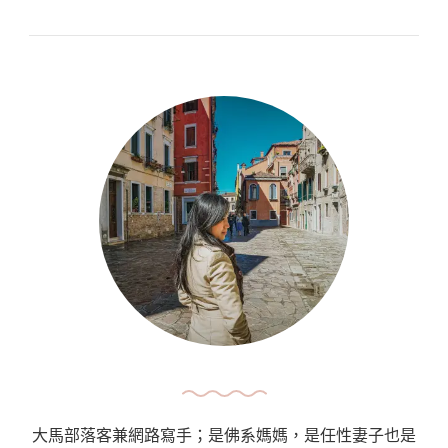
餐
國
廳
南
與
部
住
自
宿
由
推
行
薦
5
A
天
Complete
行
Travel
程
Guide
表
Of
A
Eze〉
Complete
中
Summary
5
大馬部落客兼網路寫手；是佛系媽媽，是任性妻子也是