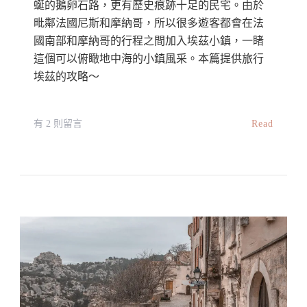
蜒的鵝卵石路，更有歷史痕跡十足的民宅。由於
毗鄰法國尼斯和摩納哥，所以很多遊客都會在法
國南部和摩納哥的行程之間加入埃茲小鎮，一睹
這個可以俯瞰地中海的小鎮風采。本篇提供旅行
埃茲的攻略～
在
Read
有 2 則留言
〈【法
國
最
美
小
鎮】
埃
茲
自