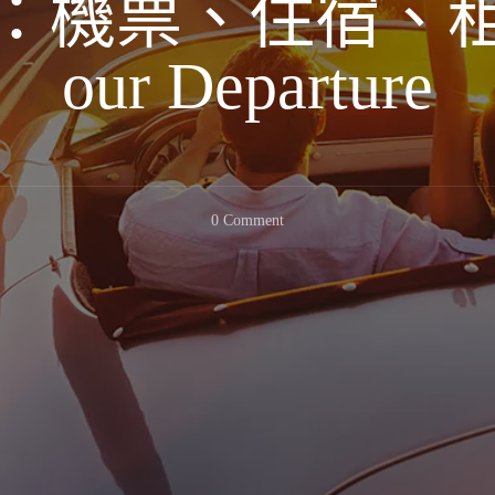
機票、住宿、租車 
our Departure
On
0 Comment
行
前
準
備：
機
票、
住
宿、