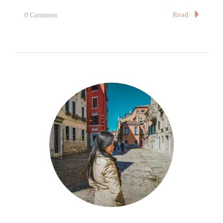
On
Read
0 Comment
行
前
準
備：
機
票、
住
宿、
租
車
Before
Our
Departure