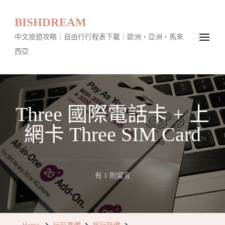
BISHDREAM
中文旅遊攻略｜自由行行程表下載｜歐洲・亞洲・馬來
西亞
Three 國際電話卡 + 上
網卡 Three SIM Card
在
有 1 則留言
〈Three
國
際