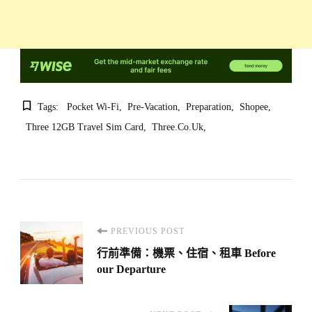
Tags:
Pocket Wi-Fi
Pre-Vacation
Preparation
Shopee
Three 12GB Travel Sim Card
Three.co.uk
Post
PREVIOUS POST
Navigation
行前準備：機票、住宿、租車 Before
our Departure