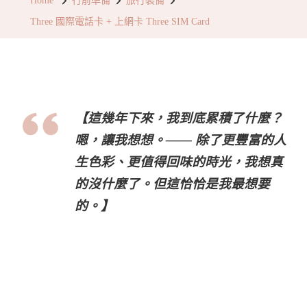
Home
行前準備
旅行裝備
電
Three 國際電話卡 + 上網卡 Three SIM Card
話
卡
+
上
網
【這幾年下來，我到底累積了什麼？
卡
嗯，讓我想想。—— 除了更豐富的人
Three
生色彩、更值得回味的時光，我想真
SIM
的沒什麼了。但這恰恰是我最想要
Card〉
的。】
中