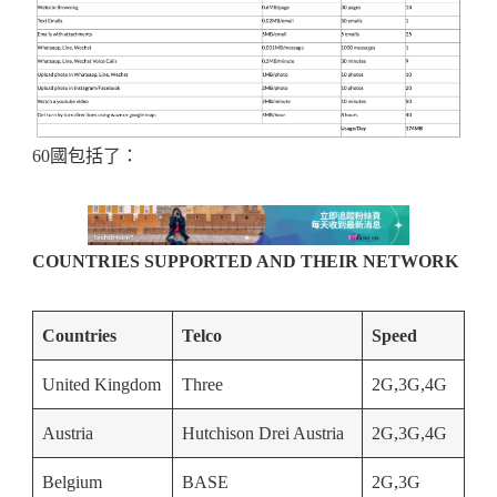
60國包括了：
COUNTRIES SUPPORTED AND THEIR NETWORK
Countries
Telco
Speed
United Kingdom
Three
2G,3G,4G
Austria
Hutchison Drei Austria
2G,3G,4G
Belgium
BASE
2G,3G