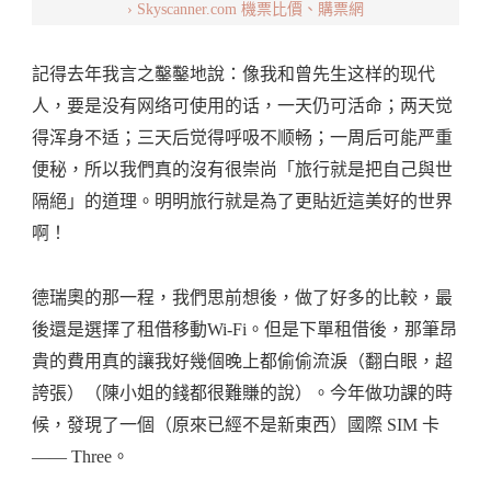
› Skyscanner.com 機票比價、購票網
記得去年我言之鑿鑿地說：像我和曾先生这样的现代
人，要是没有网络可使用的话，一天仍可活命；两天觉
得浑身不适；三天后觉得呼吸不顺畅；一周后可能严重
便秘，所以我們真的沒有很崇尚「旅行就是把自己與世
隔絕」的道理。明明旅行就是為了更貼近這美好的世界
啊！
德瑞奧的那一程，我們思前想後，做了好多的比較，最
後還是選擇了租借移動Wi-Fi。但是下單租借後，那筆昂
貴的費用真的讓我好幾個晚上都偷偷流淚（翻白眼，超
誇張）（陳小姐的錢都很難賺的說）。今年做功課的時
候，發現了一個（原來已經不是新東西）國際 SIM 卡
—— Three。