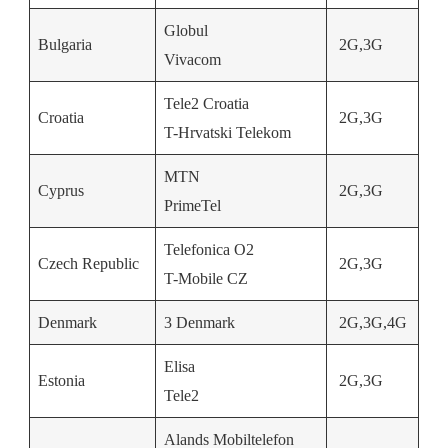
Globul
Bulgaria
2G,3G
Vivacom
Tele2 Croatia
Croatia
2G,3G
T-Hrvatski Telekom
MTN
Cyprus
2G,3G
PrimeTel
Telefonica O2
Czech Republic
2G,3G
T-Mobile CZ
Denmark
3 Denmark
2G,3G,4G
Elisa
Estonia
2G,3G
Tele2
Alands Mobiltelefon