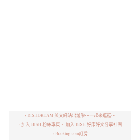
› BISHDREAM 英文網站出爐啦～一起來逛逛～
› 加入 BISH 粉絲專頁、
加入 BISH 好康好文分享社團
› Booking.com訂房