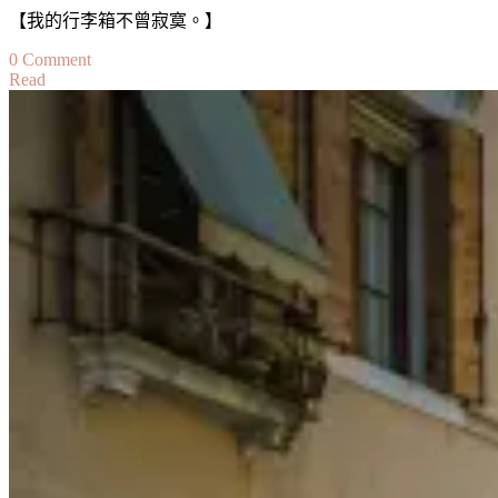
【我的行李箱不曾寂寞。】
on
0 Comment
Read
行
前
準
備：
機
票、
住
宿、
租
車
Before
our
Departure