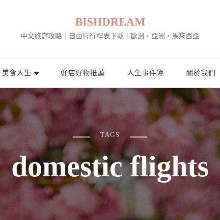
BISHDREAM
中文旅遊攻略｜自由行行程表下載｜歐洲・亞洲・馬來西亞
美食人生
好店好物推薦
人生事件簿
關於我們
TAGS
domestic flights