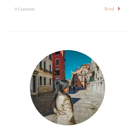
On
Read
0 Comment
行
前
準
備：
機
票、
住
宿、
租
車
Before
Our
Departure