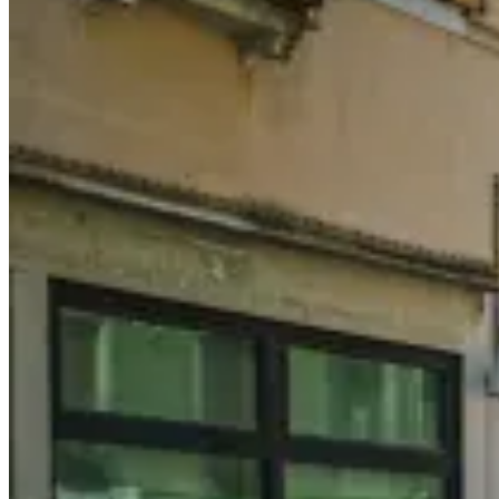
to
Spend
One
day
in
Liechtenstein