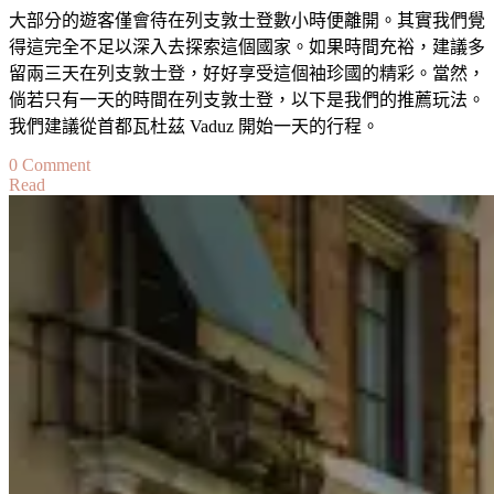
大部分的遊客僅會待在列支敦士登數小時便離開。其實我們覺
得這完全不足以深入去探索這個國家。如果時間充裕，建議多
留兩三天在列支敦士登，好好享受這個袖珍國的精彩。當然，
倘若只有一天的時間在列支敦士登，以下是我們的推薦玩法。
我們建議從首都瓦杜茲 Vaduz 開始一天的行程。
on
0 Comment
Read
列
支
敦
士
登
一
日
遊
攻
略
Travel
Guide:
How