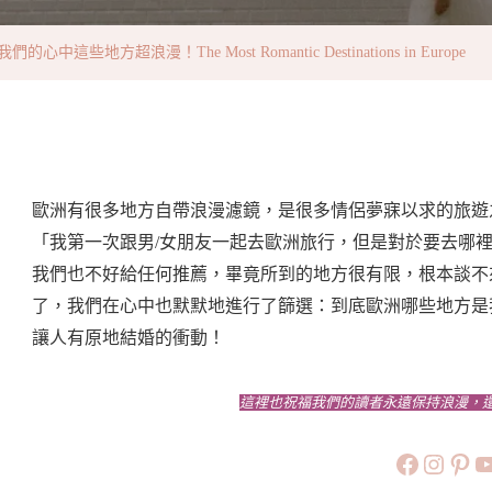
方
·
中這些地方超浪漫！The Most Romantic Destinations in Europe
在
我
們
的
心
歐洲有很多地方自帶浪漫濾鏡，是很多情侶夢寐以求的旅遊
中
「我第一次跟男/女朋友一起去歐洲旅行，但是對於要去哪
這
我們也不好給任何推薦，畢竟所到的地方很有限，根本談不來可
些
了，我們在心中也默默地進行了篩選：到底歐洲哪些地方是
地
讓人有原地結婚的衝動！
方
超
這裡也祝福我們的讀者永遠保持浪漫，
浪
https://
https:
htt
旅行美食小
漫！
The