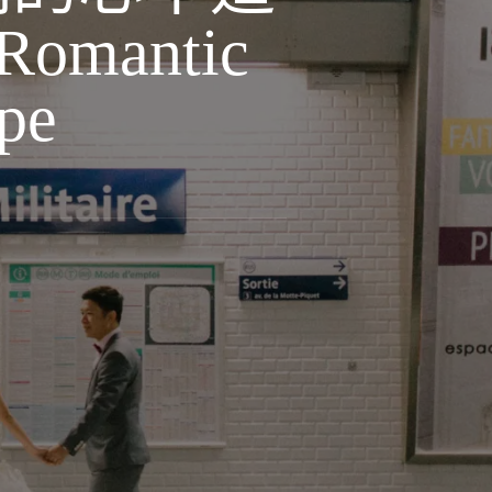
omantic
ope