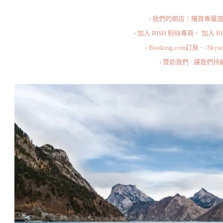
Most
› 我們的網店：購買專屬
Romantic
› 加入 BISH 粉絲專頁、
加入 B
Destinations
› Booking.com訂房
·
› Sky
In
› 贊助我們 · 讓我們
Europe