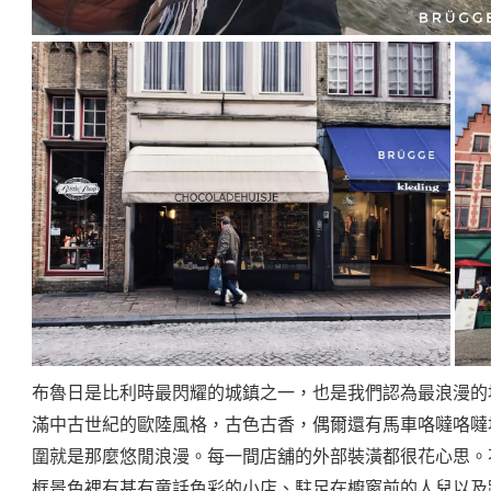
布魯日是比利時最閃耀的城鎮之一，也是我們認為最浪漫的
滿中古世紀的歐陸風格，古色古香，偶爾還有馬車咯噠咯噠
圍就是那麼悠閒浪漫。每一間店舖的外部裝潢都很花心思。
框景色裡有甚有童話色彩的小店、駐足在櫥窗前的人兒以及