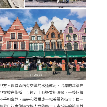
地方。舊城區內有交織的水道運河，沿岸的建築充
地穿梭在街道上；運河上有遊覽船漂過，一整個氛
不爭相奪艷，而是和諧構成一幅美麗的街景：這一
踏著自行車悠遊穿過人群的騎士。古城區的範圍並