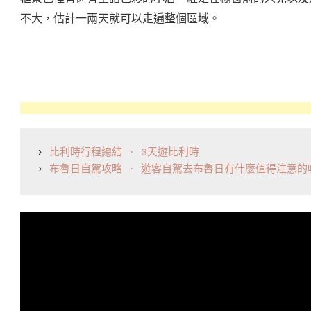
不大，估計一兩天就可以走遍整個區域。
› 
比利時行程總結 · 3天遊比利時
› 
布魯日自駕攻略 · 遊客自駕去布魯日有什麼值得注意的