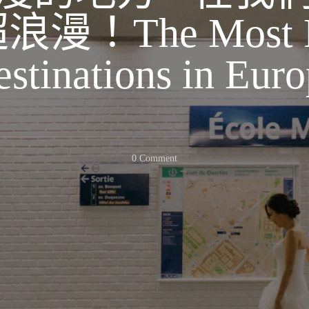
！The Most R
stinations in Eur
On
0 Comment
歐
洲
最
浪
漫
的
地