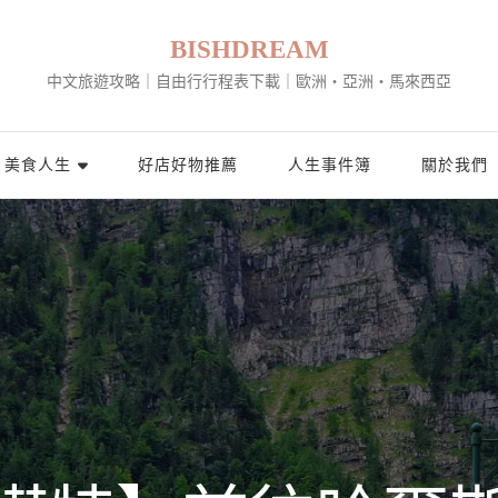
BISHDREAM
中文旅遊攻略｜自由行行程表下載｜歐洲・亞洲・馬來西亞
美食人生
好店好物推薦
人生事件簿
關於我們