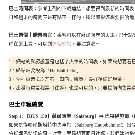
巴士時間表：
參考上列的下載連結。想要得到最新的時間表 
日和週末的時間表是有點不一樣的，所以如果您想要把哈爾
巴士票價｜購票事宜：
乘客可以在薩爾茨堡的火車 / 巴士
前在網上買，可以到
這個網站
。要注意喔～
1。網站的默認設置是包括了火車的時間表，如果只想要看巴士時
2。終點站要設為「Hallstatt Lahn」
3。全程車票 €15 左右，如向司機買，最好準備好現金。
4。出發時買雙程票（往返）也是可以的，只要提前向售票員 
巴士車程總覽
Step 1: 【BUS 150】薩爾茨堡（Salzburg）➡️ 巴特伊施爾（Ba
如果是從哈爾斯塔特中央車站（Salzburg Hauptbahnhof）出
會抵達巴特伊施爾。注意：要是想要同日往返，我們建議搭