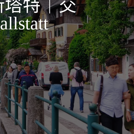
斯塔特｜交
lstatt