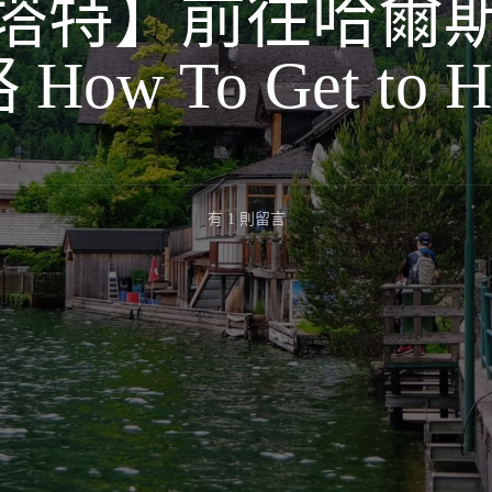
塔特】前往哈爾
ow To Get to Hal
在
有 1 則留言
〈【哈
爾
斯
塔
特】
前
往
哈