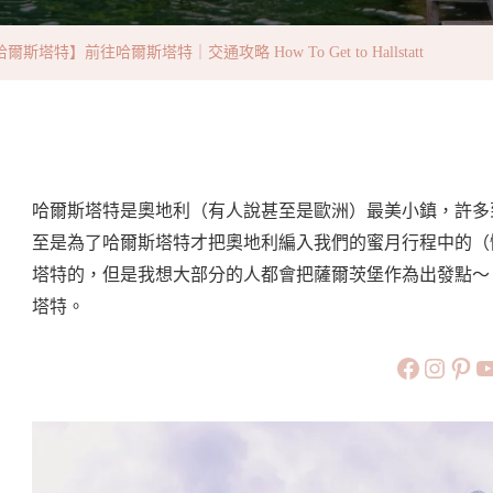
爾
斯
爾斯塔特】前往哈爾斯塔特｜交通攻略 How To Get to Hallstatt
塔
特
｜
交
通
哈爾斯塔特是奧地利（有人說甚至是歐洲）最美小鎮，許多
攻
至是為了哈爾斯塔特才把奧地利編入我們的蜜月行程中的（
略
塔特的，但是我想大部分的人都會把薩爾茨堡作為出發點～
How
塔特。
To
https://
https:
htt
旅行美食小
Get
To
Hallstatt〉
中