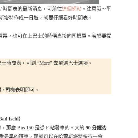
/ 時間表的最新消息，可前往
這個網站
。注意哦～平
斯塔特作成一日遊，就要仔細看好時間表。
站買票，也可在上巴士的時候直接向司機買。若想要提
間表，可到 “More” 去單選巴士選項。
/ 司機表明即可。
d Ischl）
發，那麼 Bus 150 是從 F 站發車的。大約
90 分鐘
後
乘最早的班車，那就可以在哈爾斯塔特多待一會