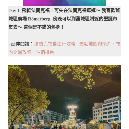
Day 1:
飛抵法蘭克福，可先在法蘭克福逛逛～ 我喜歡舊
城區廣場 Römerberg.
傍晚可以到舊城區附近的聖誕市
集去～
這個是不錯的熱身！
› 延伸閱讀：
法蘭克福自由行攻略 · 景點地圖與簡介、市
內交通攻略、住宿推薦