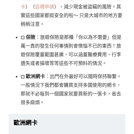
卡
）（
這裡申請
），減少現金被盜竊的風險。其
實這些國家都挺安全的啦～ 只是大城市的地方要
稍稍注意。
◻︎ 保險
：旅遊保險是那種「你以為不需要」但是
萬一真的發生任何事情則會懊惱不已的東西！旅
遊保險覆蓋範圍甚廣，可以涵蓋醫療費用、行李
遺失或者損壞等等這些不可預料的情況。
◻︎ 歐洲網卡
：出門在外最好可以隨時保持聯繫。
一般情況下我們都會購買支持多國使用的網卡，
那就不必每到一個國家就要買新的一張卡，省去
很多麻煩。
歐洲網卡