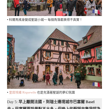
▪️ 科爾馬搖身變成聖誕小城～ 每個角落都美得不真實！
▪️
里屈埃維 Riquewihr
也是充滿著聖誕的夢幻氛圍
Day 5:
早上離開法國，到瑞士邊境城市巴塞爾 Basel
去。巴塞爾要說景點不太多，但晚上的聖誕市集我認為