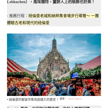
Lebkuchen），風味獨特，薑餅人上的裝飾也好美！
› 推薦行程：
紐倫堡老城和納粹集會場步行導覽～ 一團
體驗古老和現代的紐倫堡
圖源：
Travel Addicts
▪️ 紐倫堡的聖誕市集有超遠久的歷史！