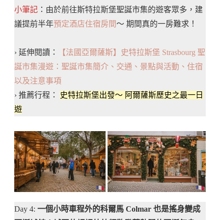
小筆記
：由於前往斯特拉斯堡聖誕市集的遊客眾多，建
議提前半年
預定酒店住宿房間
～ 期間真的一房難求！
› 延伸閱讀：
【法國亞爾薩斯】史特拉斯堡 Strasbourg 聖
誕市集漫遊：聖誕市集簡介、交通、景點與活動、住宿
以及注意事項
› 推薦行程：
史特拉斯堡出發～ 阿爾薩斯歷史之最一日
遊
Day 4:
一個小時車程外的科爾馬 Colmar 也是搖身變成