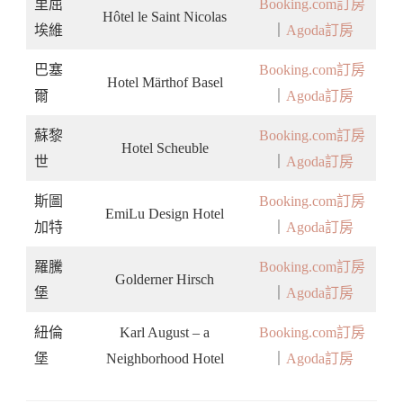
里屈
Booking.com訂房
Hôtel le Saint Nicolas
埃維
｜
Agoda訂房
巴塞
Booking.com訂房
Hotel Märthof Basel
爾
｜
Agoda訂房
蘇黎
Booking.com訂房
Hotel Scheuble
世
｜
Agoda訂房
斯圖
Booking.com訂房
EmiLu Design Hotel
加特
｜
Agoda訂房
羅騰
Booking.com訂房
Golderner Hirsch
堡
｜
Agoda訂房
紐倫
Karl August – a
Booking.com訂房
堡
Neighborhood Hotel
｜
Agoda訂房