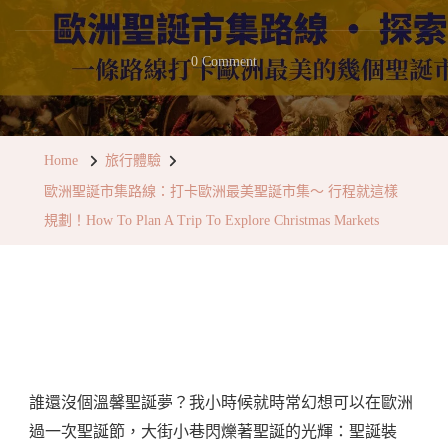
On
0 Comment
歐
洲
聖
Home
旅行體驗
誕
歐洲聖誕市集路線：打卡歐洲最美聖誕市集～ 行程就這樣
市
規劃！How To Plan A Trip To Explore Christmas Markets
集
路
線：
打
歐洲 歐洲旅行 歐洲旅遊 歐洲自由行 歐洲自助游 歐洲聖誕節 歐洲聖誕氣氛 歐洲聖誕市集 歐洲最著名的聖誕市集 聖誕市集 歐洲聖誕市集路線
卡
歐
誰還沒個溫馨聖誕夢？我小時候就時常幻想可以在歐洲
洲
過一次聖誕節，大街小巷閃爍著聖誕的光輝：聖誕裝
最