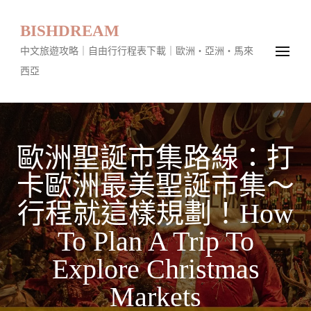
BISHDREAM
中文旅遊攻略｜自由行行程表下載｜歐洲・亞洲・馬來
西亞
歐洲聖誕市集路線：打
卡歐洲最美聖誕市集～
行程就這樣規劃！How
To Plan A Trip To
Explore Christmas
Markets