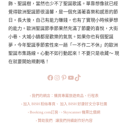
飾、聖誕樹，當然也少不了聖誕歌謠。單靠想像就已經
美
覺得歐洲聖誕節很溫馨，是一個充滿著喜樂和感恩的節
聖
日。長大後，自己有能力賺錢，也有了實現小時候夢想
誕
的能力。歐洲聖誕節季節果然充滿了節慶的喜悅，大街
市
小巷、大城小鎮都是歡樂的氣氛。如果你也有個聖誕
集
夢，今年聖誕季節索性來一趟「一不作二不休」的歐洲
～
聖誕市集路線。心動不如行動起來！不要只是收藏～ 現
行
在就要開始規劃咯！
程
就
https://www.facebook.com/b
https://www.instagram.co
https://www.pinteres
旅行美食小短片
TikTok
這
樣
› 我們的網店：購買專屬旅遊商品、行程表
規
› 加入 BISH 粉絲專頁、
加入 BISH 好康好文分享社團
劃！
› Booking.com訂房
·
› Skyscanner 機票比價網
How
› 贊助我們 · 讓我們持續創作好內容
To