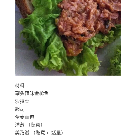
材料：
罐头辣味金枪鱼
沙拉菜
起司
全麦面包
洋葱 （随意）
美乃滋 （随意， 适量）