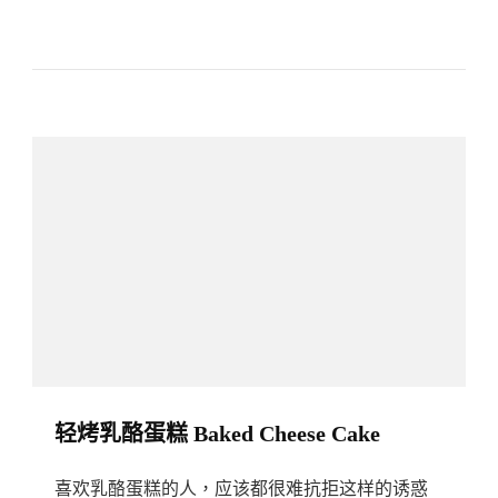
滋
味
羊
肉
咖
喱
Mutton
In
Tomato
Curry
轻烤乳酪蛋糕 Baked Cheese Cake
喜欢乳酪蛋糕的人，应该都很难抗拒这样的诱惑