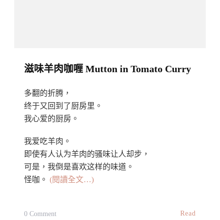
滋味羊肉咖喱 Mutton in Tomato Curry
多翻的折腾，
终于又回到了厨房里。
我心爱的厨房。
我爱吃羊肉。
即使有人认为羊肉的骚味让人却步，
可是，我倒是喜欢这样的味道。
怪咖。
(閱讀全文…)
On
Read
0 Comment