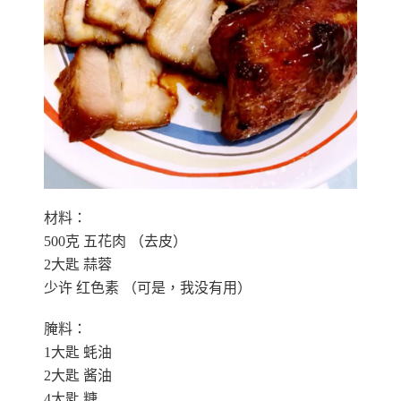
材料：
500克 五花肉 （去皮）
2大匙 蒜蓉
少许 红色素 （可是，我没有用）
腌料：
1大匙 蚝油
2大匙 酱油
4大匙 糖