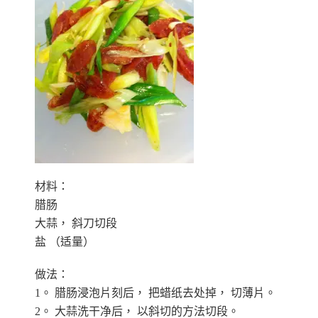
材料：
腊肠
大蒜， 斜刀切段
盐 （适量）
做法：
1。 腊肠浸泡片刻后， 把蜡纸去处掉， 切薄片。
2。 大蒜洗干净后， 以斜切的方法切段。