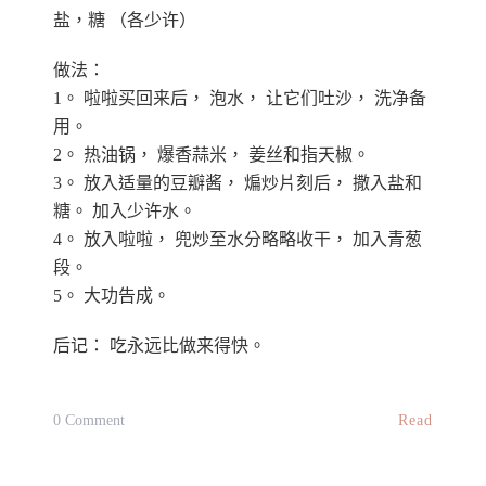
盐，糖 （各少许）
做法：
1。 啦啦买回来后， 泡水， 让它们吐沙， 洗净备
用。
2。 热油锅， 爆香蒜米， 姜丝和指天椒。
3。 放入适量的豆瓣酱， 煸炒片刻后， 撒入盐和
糖。 加入少许水。
4。 放入啦啦， 兜炒至水分略略收干， 加入青葱
段。
5。 大功告成。
后记： 吃永远比做来得快。
On
Read
0 Comment
豆
瓣