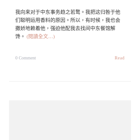
我向来对于中东事务趋之若鹜。我把这归咎于他
们聪明运用香料的原因。所以，有时候，我也会
撒娇地赖着他，强迫他配我去找间中东餐馆解
馋。
(閱讀全文…)
On
Read
0 Comment
Hummus
鹰
嘴
豆
泥