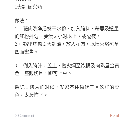
1大匙 绍兴酒
做法：
1。 花肉洗净后抹干水份，加入腌料、蒜蓉及适量
的红粉拌匀，腌渍 2 小时以上，或隔夜。
2。 锅里烧热 2 大匙油，放入花肉，以慢火略煎至
四面微焦。
3。 倒入腌汁，盖上，慢火焖至浓稠及肉熟呈金黄
色，盛起切片，即可上桌。
后记：切片的时候，就忍不住偷吃了。这样的菜
色，太恐怖了。
On
Read
0 Comment
家
乡