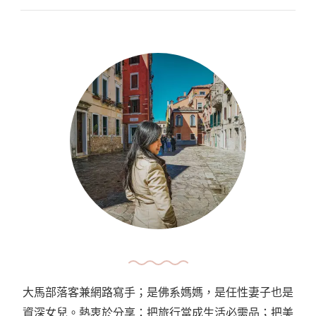
酱
炒
海
瓜
子
大馬部落客兼網路寫手；是佛系媽媽，是任性妻子也是
資深女兒。熱衷於分享：把旅行當成生活必需品；把美