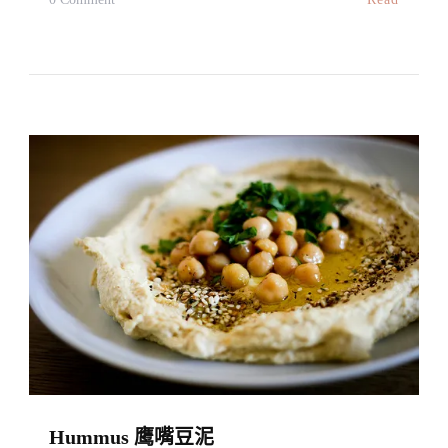
【家
飯】
香
口
豆
腐
煎
餅
Home
Made
Crispy
Tofu
Croquettes
Hummus 鹰嘴豆泥