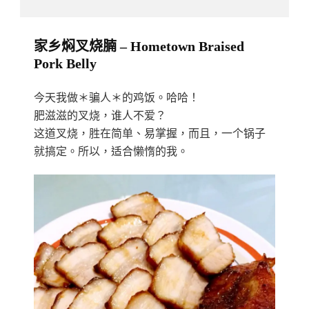
家乡焖叉烧腩 – Hometown Braised
Pork Belly
今天我做＊骗人＊的鸡饭。哈哈！
肥滋滋的叉烧，谁人不爱？
这道叉烧，胜在简单、易掌握，而且，一个锅子
就搞定。所以，适合懒惰的我。