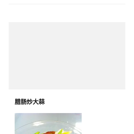
焖
叉
烧
腩
–
Hometown
Braised
Pork
Belly
腊肠炒大蒜