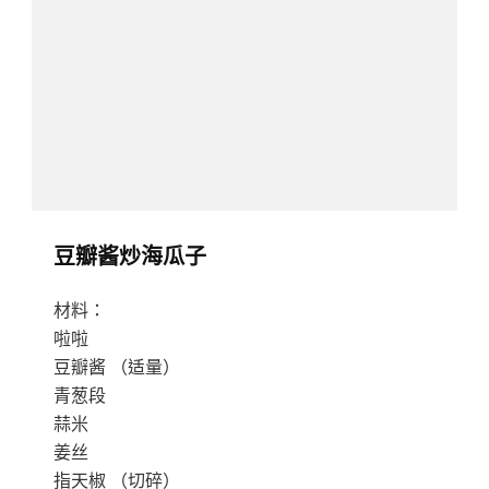
三
明
治
豆瓣酱炒海瓜子
材料：
啦啦
豆瓣酱 （适量）
青葱段
蒜米
姜丝
指天椒 （切碎）