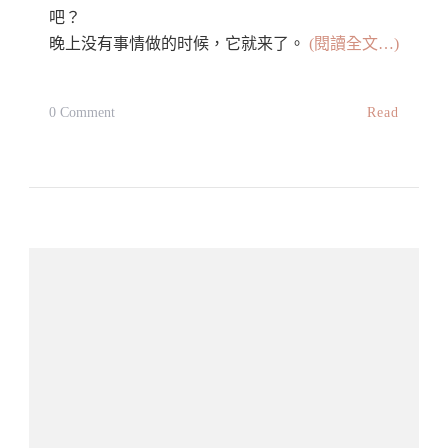
吧？
晚上没有事情做的时候，它就来了。
(閱讀全文…)
On
Read
0 Comment
轻
烤
乳
酪
蛋
糕
Baked
Cheese
Cake