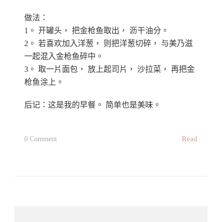
做法：
1。 开罐头， 把金枪鱼取出， 沥干油分。
2。 若喜欢加入洋葱， 则把洋葱切碎， 与美乃滋
一起混入金枪鱼碎中。
3。 取一片面包， 放上起司片， 沙拉菜， 再把金
枪鱼涂上。
后记：这是我的早餐。 简单也是美味。
On
Read
0 Comment
辣
味
金
枪
鱼