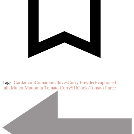
Tags:
Cardamom
Cinnamon
Cloves
Curry Powder
Evaporated
milk
Mutton
Mutton in Tomato Curry
SHCooks
Tomato Puree
Post
Navigation