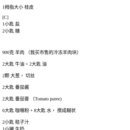
1拇指大小 桂皮
[C]
1小匙 盐
2小匙 糖
900克 羊肉 （我买市售的冷冻羊肉块）
2大匙 牛油 + 2大匙 油
2颗 大葱， 切丝
2大匙 番茄酱
2大匙 番茄膏 （Tomato puree)
6大匙 咖喱粉 + 8大匙 水， 搅成糊状
2小匙 秸子汁
1小罐 生奶