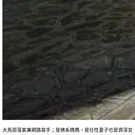
大馬部落客兼網路寫手；是佛系媽媽，是任性妻子也是資深女