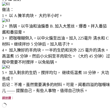
做法：
1。 以 A 腌羊肉块， 大约半小时。
2。 热锅，以牛油和油煸香 B. 加入大葱丝，爆香。拌入番茄
酱和番茄膏。
3。 把咖喱糊倒入，以中火煸至出油。加入 225毫升 清水和 C
材料。继续拌炒 5 分钟后，加入秸子汁。
4。 加入腌好的羊肉块，一半的生奶和另外 225 毫升的清水。
高温煮 15 分钟，然后小火焖至羊肉软化。（大约 45 分钟）过
程中需要不时搅拌，以免粘锅。
5。 加入剩余的生奶，搅拌均匀， 继续低温煮 10 分钟， 大功
告成！
后记：不难，虽然需要满多的材料。可是，闻着四溢的咖喱味
儿 —— 提醒自己，有些人事物，值得自己快乐。
請按讚：
正