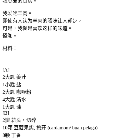
我心爱的厨房。
咖
喱
我爱吃羊肉。
Mutton
即使有人认为羊肉的骚味让人却步，
in
Tomato
可是，我倒是喜欢这样的味道。
Curry
怪咖。
材料：
[A]
2大匙 姜汁
1小匙 盐
2大匙 咖喱粉
4大匙 清水
1大匙 油
[B]
2瓣 蒜头，切碎
10颗 豆蔻果实, 捣开 (cardamom/ buah pelaga)
8颗 丁香