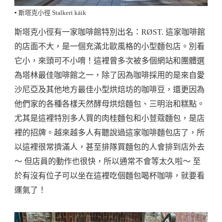
▪️ 斯塔克小徑 Stalkeri käik
斯塔克小徑有一家咖啡館特別出名：RØST. 這家咖啡館
的店面不大，是一個充滿北歐風格的小型麵包店。別看
它小，來頭可不小唷！這裡曾多次被多個網站和團體選
為塔林最佳咖啡館之一，除了因為咖啡採用的是來自愛
沙尼亞及其他地方最佳小型烘焙坊的咖啡豆，還更因為
他們家的各種各樣天然酵母烘焙麵包、三明治和糕點。
尤其是這裡特別多人買的肉桂麵包和小荳蔻麵包，是店
裡的招牌。越來越多人有聽說過這家咖啡麵包店了，所
以這裡很常擠滿人，甚至排隊買麵包的人會排到店外去
～ 但店員的動作也很快，所以通常不會等太久啦～ 至
於有沒有位子可以坐在這裡吃個麵包喝杯咖啡，就要看
運氣了！