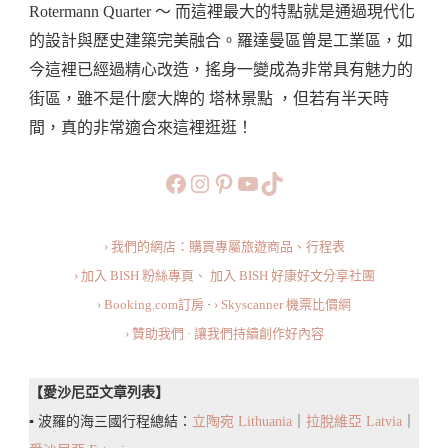
Rotermann Quarter ～ 而這裡最大的特點就是通過現代化
的
的設計與歷史建築完美融合。羅達曼區曾是工業區，如
精
今這裡已經過精心改造，搖身一變成為非常具有魅力的
彩
街區，雖不是什麼大牌的 塔林景點 ，但若有半天時
·
間，真的非常適合來這裡逛逛！
融
合
https://www.facebook.com/b
https://www.instagram.co
https://www.pinteres
旅行美食小短片
TikTok
歷
史
› 我們的網店：購買專屬旅遊商品、行程表
與
› 加入 BISH 粉絲專頁、
加入 BISH 好康好文分享社團
現
› Booking.com訂房
·
› Skyscanner 機票比價網
代
› 贊助我們 · 讓我們持續創作好內容
的
魅
【愛沙尼亞文章列表】
力
▪️ 波羅的海三國行程總結：
立陶宛 Lithuania
｜
拉脫維亞 Latvia
｜
街