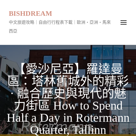
BISHDREAM
中文旅遊攻略｜自由行行程表下載｜歐洲・亞洲・馬來
西亞
【愛沙尼亞】羅達曼
區：塔林舊城外的精彩
· 融合歷史與現代的魅
力街區 How to Spend
Half a Day in Rotermann
Quarter, Tallinn