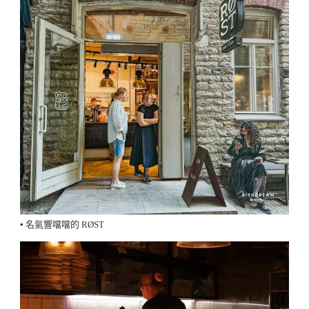
▪️ 名氣響噹噹的 RØST