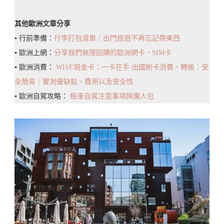
其他歐洲文章分享
▪️ 行前準備：
行李打包清單｜出門旅遊不再忘記帶東西
▪️ 歐洲上網：
分享我們無限回購的歐洲網卡、SIM卡
▪️ 歐洲消費：
WISE現金卡：一卡在手 出國刷卡消費、轉帳：安
全簡易｜實測優缺點、費用以及安全性
▪️ 歐洲自駕攻略：
租車自駕注意事項與懶人包