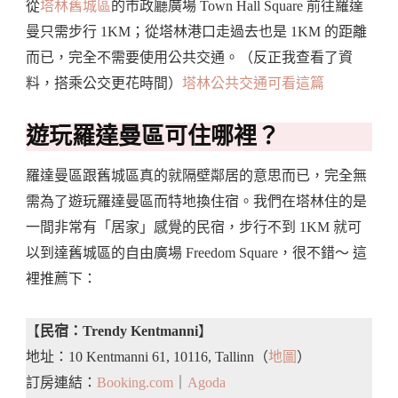
從
塔林舊城區
的市政廳廣場 Town Hall Square 前往羅達
曼只需步行 1KM；從塔林港口走過去也是 1KM 的距離
而已，完全不需要使用公共交通。（反正我查看了資
料，搭乘公交更花時間）
塔林公共交通可看這篇
遊玩羅達曼區可住哪裡？
羅達曼區跟舊城區真的就隔壁鄰居的意思而已，完全無
需為了遊玩羅達曼區而特地換住宿。我們在塔林住的是
一間非常有「居家」感覺的民宿，步行不到 1KM 就可
以到達舊城區的自由廣場 Freedom Square，很不錯～ 這
裡推薦下：
【
民宿：Trendy Kentmanni
】
地址：10 Kentmanni 61, 10116, Tallinn（
地圖
）
訂房連結：
Booking.com
｜
Agoda