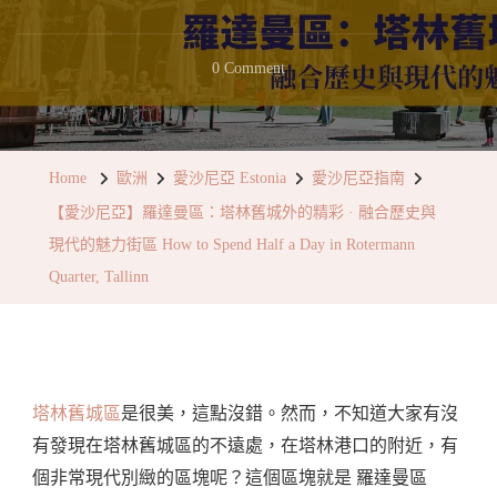
On
0 Comment
【愛
沙
尼
Home
歐洲
愛沙尼亞 Estonia
愛沙尼亞指南
亞】
【愛沙尼亞】羅達曼區：塔林舊城外的精彩 · 融合歷史與
羅
現代的魅力街區 How to Spend Half a Day in Rotermann
達
Quarter, Tallinn
曼
區：
塔
林
塔林舊城區
是很美，這點沒錯。然而，不知道大家有沒
舊
有發現在塔林舊城區的不遠處，在塔林港口的附近，有
城
個非常現代別緻的區塊呢？這個區塊就是 羅達曼區
外