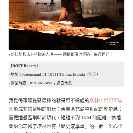
▪️ 烘焙坊和店外排隊的人潮 —— 兩邊都沒消停過，生意超好！
【
RØST Bakery
】
› 地址：Rotermanni 14, 10111 Tallinn, Estonia（
地圖
）
› 營業時間：8:30AM-6PM；週日休息
我覺得羅達曼區最棒的就是跟不遠處的
塔林中世紀舊城
區
形成非常鮮明的對比：舊城區充滿中世紀的歷史感；
而羅達曼區則時尚現代，短短不到 1KM 的距離，這裡
會讓你忘卻了塔林也有「歷史感厚重」的一面，全心全