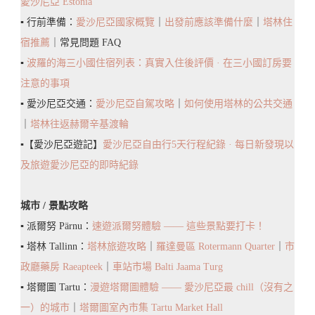
愛沙尼亞 Estonia
區
▪️ 行前準備：
愛沙尼亞國家概覽
｜
出發前應該準備什麼
｜
塔林住
How
宿推薦
｜常見問題 FAQ
To
▪️
波羅的海三小國住宿列表：真實入住後評價 · 在三小國訂房要
Spend
注意的事項
Half
▪️ 愛沙尼亞交通：
愛沙尼亞自駕攻略
｜
如何使用塔林的公共交通
A
｜
塔林往返赫爾辛基渡輪
Day
▪️【愛沙尼亞遊記】
愛沙尼亞自由行5天行程紀錄 · 每日新發現以
In
及旅遊愛沙尼亞的即時紀錄
Rotermann
Quarter,
城市 / 景點攻略
Tallinn
▪️ 派爾努 Pärnu：
速遊派爾努體驗 —— 這些景點要打卡！
▪️ 塔林 Tallinn：
塔林旅遊攻略
｜
羅達曼區 Rotermann Quarter
｜
市
政廳藥房 Raeapteek
｜
車站市場 Balti Jaama Turg
▪️ 塔爾圖 Tartu：
漫遊塔爾圖體驗 —— 愛沙尼亞最 chill（沒有之
一）的城市
｜
塔爾圖室內市集 Tartu Market Hall