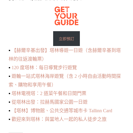
立即預訂
▪️
【赫爾辛基出發】塔林導遊一日遊（含赫爾辛基到塔
林的往返渡輪票）
▪️
120 度塔林：每日導覽步行遊覽
▪️
遊輪一站式塔林海岸遊覽（含 2 小時自由活動時間探
索、購物和享用午餐）
▪️
塔林電視塔：2 道菜午餐和日間門票
▪️
從塔林出發：拉赫馬國家公園一日遊
▪️
【塔林】博物館、公共交通等城市卡 Tallinn Card
▪️
歡迎來到塔林：與當地人一起的私人徒步之旅