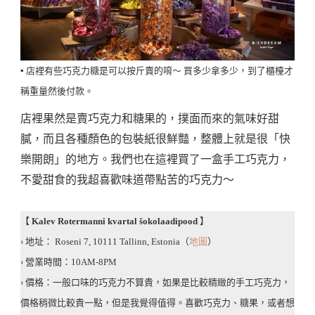
▪️ 店裡有些巧克力糖是可以按斤賣的唷～ 買多少拿多少，到了櫃檯才
稱重量然後付款。
店裡果然是賣巧克力和糖果的，撲面而來的氣味好甜
膩，而且各種顏色的包裝紙很鮮豔，整體上就是很「快
樂開朗」的地方。我們也在這裡買了一盒手工巧克力，
不愛甜食的我超喜歡味道帶點苦的巧克力～
【
Kalev Rotermanni kvartal šokolaadipood
】
› 地址： Roseni 7, 10111 Tallinn, Estonia（
地圖
）
› 營業時間：10AM-8PM
› 價格：一般口味的巧克力不算貴，如果是比較精緻的手工巧克力，
價格稍微比較貴一點，但是我覺得值得。喜歡巧克力、糖果，或者想