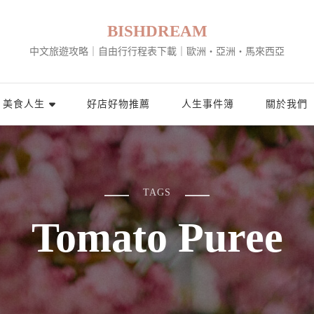
BISHDREAM
中文旅遊攻略｜自由行行程表下載｜歐洲・亞洲・馬來西亞
美食人生
好店好物推薦
人生事件簿
關於我們
TAGS
Tomato Puree