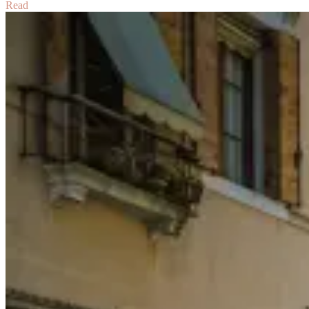
Read
滋
味
羊
肉
咖
喱
Mutton
in
Tomato
Curry