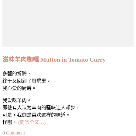
滋味羊肉咖喱 Mutton in Tomato Curry
多翻的折腾，
终于又回到了厨房里。
我心爱的厨房。
我爱吃羊肉。
即使有人认为羊肉的骚味让人却步，
可是，我倒是喜欢这样的味道。
怪咖。
(閱讀全文…)
on
0 Comment