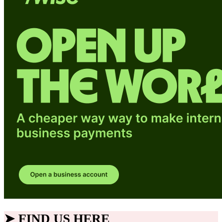
➤ FIND US HERE