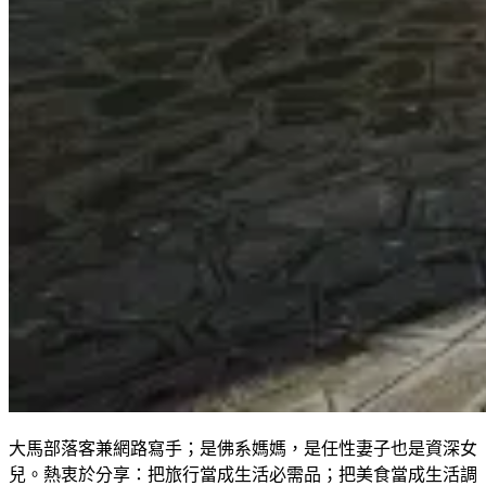
大馬部落客兼網路寫手；是佛系媽媽，是任性妻子也是資深女
兒。熱衷於分享：把旅行當成生活必需品；把美食當成生活調