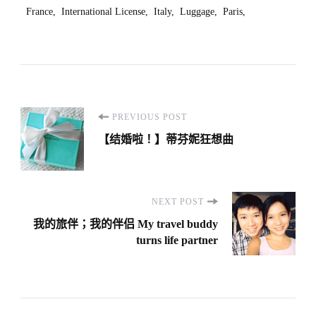
France
International License
Italy
Luggage
Paris
Post
PREVIOUS POST
Navigation
【结婚啦！】蒂芬妮狂想曲
NEXT POST
我的旅伴；我的伴侣 My travel buddy
turns life partner