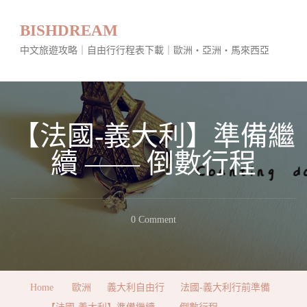
BISHDREAM
中文旅遊攻略｜自由行行程表下載｜歐洲・亞洲・馬來西亞
【法國-義大利】準備繼
續 —— 倒數行程
On
0 Comment
【法
國-
義
Home
歐洲
義大利自由行
法國-義大利行前準備
大