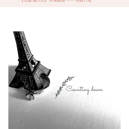
【法國-義大利】準備繼續 —— 倒數行程
利】
準
備
繼
續
——
倒
數
行
程