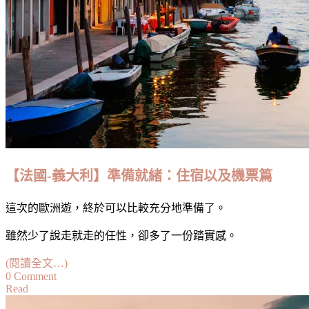
【法國-義大利】準備就緒：住宿以及機票篇
這次的歐洲遊，終於可以比較充分地準備了。
雖然少了說走就走的任性，卻多了一份踏實感。
(閱讀全文…)
on
0 Comment
Read
【法
國-