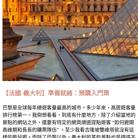
——
倒
數
行
程
【法國-義大利】準備就緒：預購入門票
巴黎是全球每年總遊客量最高的城市。多少年來，高居遊客量
排行榜第一。我倒想看看，到底有什麼地方，除了介紹當地的
景點的網站之外，還要有特定的網頁順道提點遊客 “如何避開
高峰期和長長的購票隊伍” 。至少我看吉隆坡雙峰塔就沒有這
樣的歌兒唱。而除了巴黎以外，義大利的某些景點也是擠得不