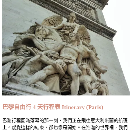
道：
麦
当
劳
Taste
of
a
Journey:
McDonald’s
巴黎自由行 4 天行程表 Itinerary (Paris)
巴黎行程圓滿落幕的那一刻，我們正在飛往意大利米蘭的航班
上。感覺這樣的結束，卻也像是開始。在浩瀚的世界裡，我們