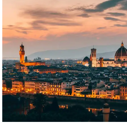
義
大
利】
準
備
就
緒：
住
宿
以
及
機
票
篇