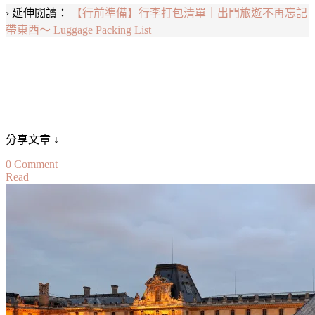
› 延伸閱讀：
【行前準備】行李打包清單｜出門旅遊不再忘記
帶東西～ Luggage Packing List
分享文章 ↓
on
0 Comment
Read
【法
國-
義
大
利】
準
備
繼
續