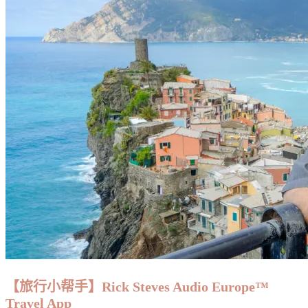
利】
準
備
就
緒：
預
購
入
門
票
【旅行小帮手】Rick Steves Audio Europe™
Travel App