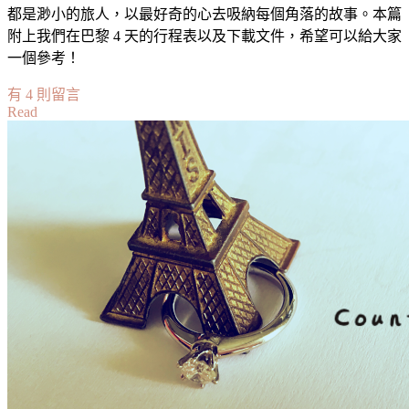
都是渺小的旅人，以最好奇的心去吸納每個角落的故事。本篇
附上我們在巴黎 4 天的行程表以及下載文件，希望可以給大家
一個參考！
在
有 4 則留言
Read
〈巴
黎
自
由
行
4
天
行
程
表
Itinerary
(Paris)〉
中