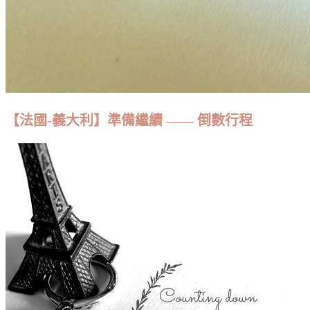
【法國-義大利】準備繼續 —— 倒數行程