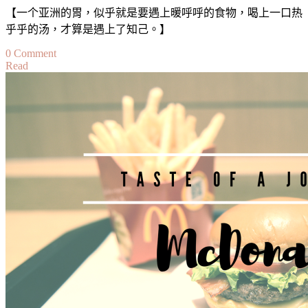
【一个亚洲的胃，似乎就是要遇上暖呼呼的食物，喝上一口热
乎乎的汤，才算是遇上了知己。】
on
0 Comment
Read
【旅。
味】
旅
行
的
味
道：
火
锅
Taste
of
a
Journey:
Hotpot