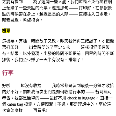
之前有提到 —— 為了避開一些人龍，我們還是不免俗地在網
上預購了一些景點的門票。還是那句 —— 打印好，在參觀景
點的時候帶在身上，越過長長的人龍 —— 直接往入口處走，
那種感覺，希望很爽。
機票
這機票，有趣！時間改了又改，昨天我們再三確認了，才把機
票打印好 —— 出發時間改了至少 5 次 —— 這樣很混淆有沒
有。結果，以外發現，出發的時間不斷提前，回程的時間不斷
挪後，我們至少賺了一天半有沒有。賺翻了！
行李
好啦 —— 還沒有收拾 —— 我時常都是留到最後一分鐘才收拾
的好不好。關於我每次出門是如何收拾行李的 —— 暫時無可
奉告。我都是簡單的 —— 最好不用 check in luggage， 直接一
個 cabin bag 搞定，方便簡潔！不過，那是理想中的。至於這
次會怎麼樣 —— 再看吧!