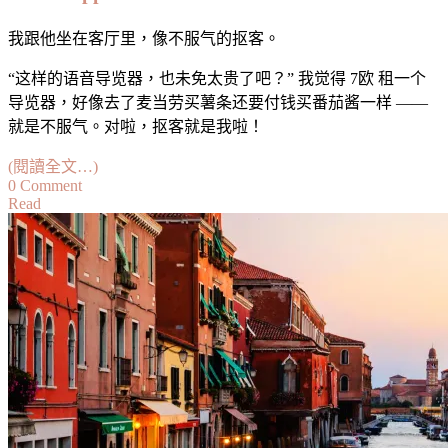
我跟他坐在客厅里，像不服气的抠客。
“这样的语音导览器，也未免太贵了吧？” 我觉得 7欧 租一个
导览器，好像去了麦当劳买薯条还要付钱买番茄酱一样 ——
就是不服气。对啦，抠客就是我啦！
(閱讀全文…)
on
0 Comment
Read
【旅
行
小
帮
手】
Rick
Steves
Audio
Europe™
Travel
App