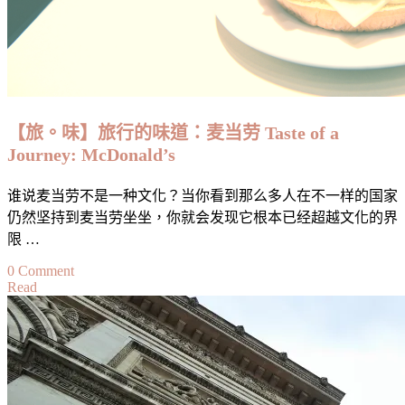
【旅。味】旅行的味道：麦当劳 Taste of a
Journey: McDonald’s
谁说麦当劳不是一种文化？当你看到那么多人在不一样的国家
仍然坚持到麦当劳坐坐，你就会发现它根本已经超越文化的界
限 …
on
0 Comment
Read
【旅。
味】
旅
行
的
味