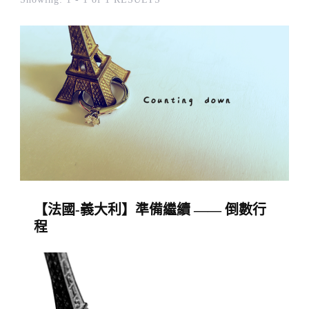
【法國-義大利】準備繼續 —— 倒數行
程