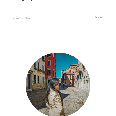
On
Read
0 Comment
【法
國-
義
大
利】
準
備
繼
續
——
倒
數
行