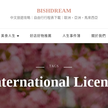
BISHDREAM
中文旅遊攻略｜自由行行程表下載｜歐洲・亞洲・馬來西亞
美食人生
好店好物推薦
人生事件簿
關於我們
TAGS
nternational Licen