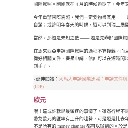
國際駕照。剛剛就在 4 月的時候逾期了。今年
今年重辦國際駕照，我們一定要物盡其用 ——
自駕；或許明年春天的時候，還可以到瑞士展
當然，那還是未知之數 —— 還是先辦好國際駕
在馬來西亞申請國際駕照的過程不算複雜，而且
備好相關文件，提呈申請，估計可以在短時間
到手了。
› 延伸閱讀：
大馬人申請國際駕照：申請文件與過程全記錄 Appli
(IDP)
歐元
哦！這或許就是最頭疼的事情了。雖然行程不
幣兌歐元的匯率有上升的趨勢，可是還是比去年
不是所有的 money changer 都可以辦到