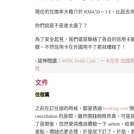
現在的兌換率大概介於 RM4.50 = 1 €，比起去年的 R
你們說是不是差太遠了？
為了安全起見，我們還是聯絡了各自的信用卡銀
驟。不然信用卡在外國用不了那就糟糕了！
› 延伸閱讀：
WISE Debit Card：一卡
性
文件
住宿篇
之前在訂住宿的時候，都是透過
booking.com
預
cancellation 的房間，雖然價錢稍微昂
了房間後，忽然覺得應該體驗一下 airbnb，結
景點，價錢也更合理，於是就下訂了。於是，我們就有了