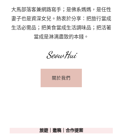
大馬部落客兼網路寫手；是佛系媽媽，是任性
妻子也是資深女兒。熱衷於分享：把旅行當成
生活必需品；把美食當成生活調味品；把活著
當成是淋漓盡致的本錢。
SeowHui
關於我們
旅遊｜邀稿｜合作提案