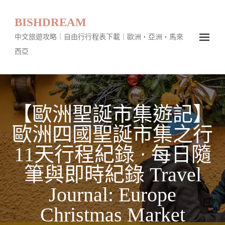
BISHDREAM
中文旅遊攻略｜自由行行程表下載｜歐洲・亞洲・馬來
西亞
【歐洲聖誕市集遊記】
歐洲四國聖誕市集之行
11天行程紀錄 · 每日隨
筆與即時紀錄 Travel
Journal: Europe
Christmas Market