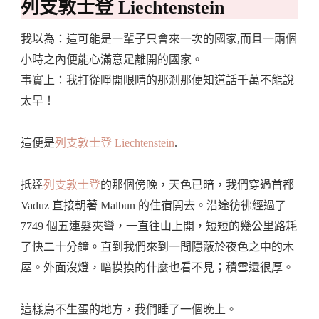
列支敦士登 Liechtenstein
我以為：這可能是一輩子只會來一次的國家,而且一兩個
小時之內便能心滿意足離開的國家。
事實上：我打從睜開眼睛的那剎那便知道話千萬不能說
太早！
這便是
列支敦士登 Liechtenstein
.
抵達
列支敦士登
的那個傍晚，天色已暗，我們穿過首都
Vaduz 直接朝著 Malbun 的住宿開去。沿途彷彿經過了
7749 個五連髮夾彎，一直往山上開，短短的幾公里路耗
了快二十分鐘。直到我們來到一間隱蔽於夜色之中的木
屋。外面沒燈，暗摸摸的什麼也看不見；積雪還很厚。
這樣鳥不生蛋的地方，我們睡了一個晚上。