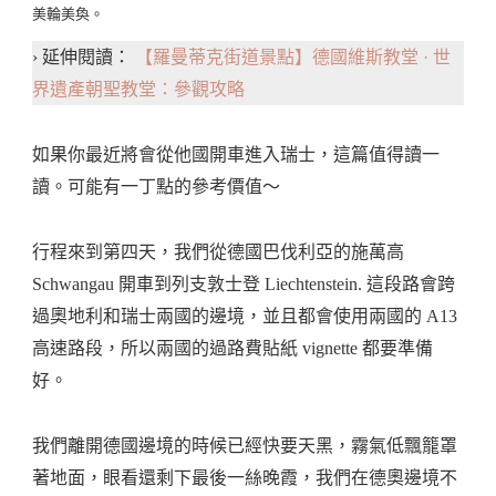
美輪美奐。
› 延伸閱讀：
【羅曼蒂克街道景點】德國維斯教堂 · 世
界遺產朝聖教堂：參觀攻略
如果你最近將會從他國開車進入瑞士，這篇值得讀一
讀。可能有一丁點的參考價值～
行程來到第四天，我們從德國巴伐利亞的施萬高
Schwangau 開車到列支敦士登 Liechtenstein. 這段路會跨
過奧地利和瑞士兩國的邊境，並且都會使用兩國的 A13
高速路段，所以兩國的過路費貼紙 vignette 都要準備
好。
我們離開德國邊境的時候已經快要天黑，霧氣低飄籠罩
著地面，眼看還剩下最後一絲晚霞，我們在德奧邊境不