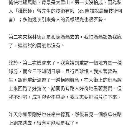
愉快地過馬路，背景是大雪山。第一次沒拍成，因為私
人「攝影師」曾先生的技術有限（eh 應該說毫無技術可
言）；多跑幾次引來旁人的異樣眼光也很歹勢。
第二次來格林德瓦是和陳媽媽去的，我怕媽媽認為我瘋
了，連嘗試的勇氣也沒有。
終於，第三次機會來了。我意識到重訪一個地方是一種
緣分，而今日不知明日事，且行且珍惜。我拉著曾先
生，跟他重新溫習了一遍構圖概念，在大街上的斑馬線
上來回跑了好幾次。期間仍有路人好奇地看著我們，但
我不理啦，成功與否不重要，我立志要把照片拍下來。
昨天你如果剛好也在格林德瓦，然後看見一個傻瓜在路
上跑來跳去，很有可能就是我了。