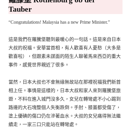
Tauber
“Congratulations! Malaysia has a new Prime Minister.”
這是我們在羅騰堡聽到最暖心的一句話。這是來自日本
大叔的祝福。安華當首相，有人歡喜有人憂愁（大多是
歡喜啦），但跟素未謀面的陌生人聊著馬來西亞的重大
事件，感覺世界親近了很多。
當然，日本大叔也不會無緣無故站在那裡祝福我們新首
相上任。事情是這樣的，日本大叔和家人來到羅騰堡旅
遊，不料在進入城門沒多久，女兒在轉彎處不小心踢到
路邊的大石塊整個人失衡跌倒。手肘、膝蓋都受傷了，
塗上優碘的傷口仍在滲著血水。大叔的女兒痛得無法繼
續走，一家三口只能站在轉彎處。