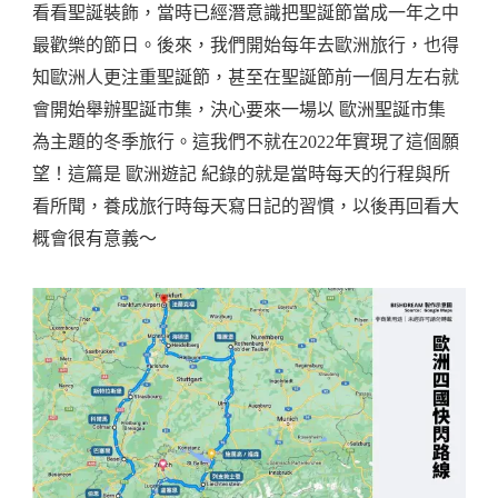
看看聖誕裝飾，當時已經潛意識把聖誕節當成一年之中
誕
最歡樂的節日。後來，我們開始每年去歐洲旅行，也得
市
知歐洲人更注重聖誕節，甚至在聖誕節前一個月左右就
集
會開始舉辦聖誕市集，決心要來一場以 歐洲聖誕市集
之
為主題的冬季旅行。這我們不就在2022年實現了這個願
行
望！這篇是 歐洲遊記 紀錄的就是當時每天的行程與所
11
看所聞，養成旅行時每天寫日記的習慣，以後再回看大
天
概會很有意義～
行
程
紀
錄
·
每
日
隨