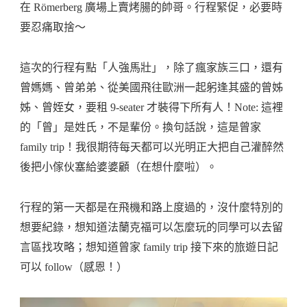
在 Römerberg 廣場上賣烤腸的帥哥。行程緊促，必要時
要忍痛取捨～
這次的行程有點「人強馬壯」，除了瘋家族三口，還有
曾媽媽、曾弟弟、從美國飛往歐洲一起躬逢其盛的曾姊
姊、曾姪女，要租 9-seater 才裝得下所有人！Note: 這裡
的「曾」是姓氏，不是輩份。換句話說，這是曾家
family trip！我很期待每天都可以光明正大把自己灌醉然
後把小傢伙塞給婆婆顧（在想什麼啦）。
行程的第一天都是在飛機和路上度過的，沒什麼特別的
想要紀錄，想知道法蘭克福可以怎麼玩的同學可以去留
言區找攻略；想知道曾家 family trip 接下來的旅遊日記
可以 follow（感恩！）