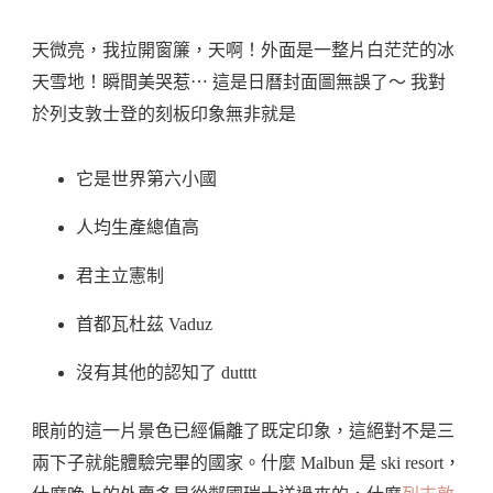
天微亮，我拉開窗簾，天啊！外面是一整片白茫茫的冰
天雪地！瞬間美哭惹⋯ 這是日曆封面圖無誤了～ 我對
於列支敦士登的刻板印象無非就是
它是世界第六小國
人均生產總值高
君主立憲制
首都瓦杜茲 Vaduz
沒有其他的認知了 dutttt
眼前的這一片景色已經偏離了既定印象，這絕對不是三
兩下子就能體驗完畢的國家。什麼 Malbun 是 ski resort，