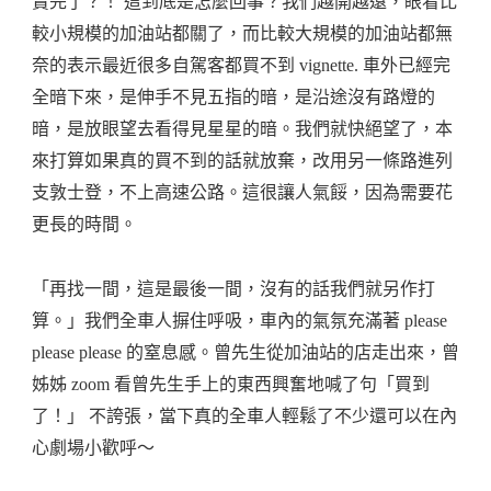
賣完了？！ 這到底是怎麼回事？我們越開越遠，眼看比
較小規模的加油站都關了，而比較大規模的加油站都無
奈的表示最近很多自駕客都買不到 vignette. 車外已經完
全暗下來，是伸手不見五指的暗，是沿途沒有路燈的
暗，是放眼望去看得見星星的暗。我們就快絕望了，本
來打算如果真的買不到的話就放棄，改用另一條路進列
支敦士登，不上高速公路。這很讓人氣餒，因為需要花
更長的時間。
「再找一間，這是最後一間，沒有的話我們就另作打
算。」我們全車人摒住呼吸，車內的氣氛充滿著 please
please please 的窒息感。曾先生從加油站的店走出來，曾
姊姊 zoom 看曾先生手上的東西興奮地喊了句「買到
了！」 不誇張，當下真的全車人輕鬆了不少還可以在內
心劇場小歡呼～