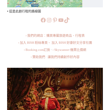
筆
與
▪️ 這是此趟行程的路線圖
即
https://www.facebook.com/b
https://www.instagram.co
https://www.pinteres
旅行美食小短片
TikTok
時
紀
› 我們的網店：購買專屬旅遊商品、行程表
錄
› 加入 BISH 粉絲專頁、
加入 BISH 好康好文分享社團
Travel
› Booking.com訂房
·
› Skyscanner 機票比價網
Journal:
› 贊助我們 · 讓我們持續創作好內容
Europe
Christmas
Market