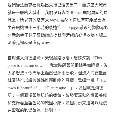
我們從法蘭克福機場出來後已經天黑了，而這座大城市
就是一般的大城市，我們沒有去到 Römer 廣場周圍的舊
城區，所以真的沒有太 wow. 當然，這也有可能是因為
坐在飛機裡十三小時的後遺症 or 下雨天導致的鬱鬱寡歡
or 新航弄不見了曾媽媽的拐杖而造成的心情敗壞。總之
法蘭克福就是沒有 wow.
自駕進入海德堡時，天很黑路很暗，曾姊姊說「This
place is a bit run down.」我當時顧著閉眼睛準備睡覺，沒
太多想法。今天早上雖然也細雨紛飛，但進入海德堡舊
城區時可以讓曾姊姊推翻昨晚的評價，驚嘆地說「This
town is beautiful！」「Picturesque！」。這個就是海德
堡：一個瀰漫著烘焙坊的香氣、散發著深秋的橘黃美感
和充斥著童話色彩的德國小鎮。這個月份來還可以沈浸
在聖誕的歡樂氣氛，賺到了。