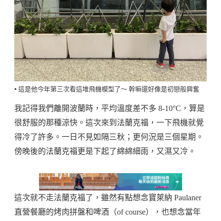
▪️ 這是他今年第三次看這堆飛機模型了～ 幹嘛還好像是初戀般興奮
我記得我們離開波蘭時，平均溫度差不多 8-10°C，算是
很舒服的那種涼快。這次來到法蘭克福，一下飛機就覺
得冷了許多。一日不見如隔三秋；更何況是三個星期。
傍晚後的法蘭克福更是下起了綿綿細雨，又濕又冷。
這次就不走法蘭克福了，雖然有點想念寶萊納 Paulaner
直營餐廳的烤肉拼盤和啤酒（of course），也想念當年