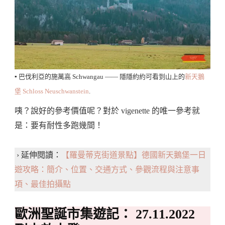
▪️ 巴伐利亞的施萬高 Schwangau —— 隱隱約約可看到山上的
新天鵝
堡 Schloss Neuschwanstein
.
咦？說好的參考價值呢？對於 vigenette 的唯一參考就
是：要有耐性多跑幾間！
› 延伸閱讀：
【羅曼蒂克街道景點】德國新天鵝堡一日
遊攻略：簡介、位置、交通方式、參觀流程與注意事
項、最佳拍攝點
歐洲聖誕市集遊記： 27.11.2022