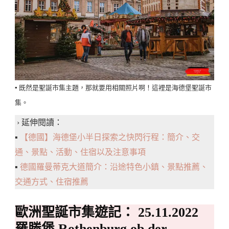
▪️ 既然是聖誕市集主題，那就要用相關照片啊！這裡是海德堡聖誕市
集。
› 延伸閱讀：
▪️
【德國】海德堡小半日探索之快閃行程：簡介、交
通、景點、活動、住宿以及注意事項
▪️
德國羅曼蒂克大道簡介：沿途特色小鎮、景點推薦、
交通方式、住宿推薦
歐洲聖誕市集遊記： 25.11.2022
羅滕堡 Rothenburg ob der