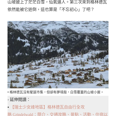
山坡披上了茫茫白雪，仙氣逼人。第三次來到格林德瓦
依然能被它迷倒，這也算是「不忘初心」了吧？
▪️ 格林德瓦沒有聖誕市集，但卻有夢境般，白雪覆蓋的山坡小屋。
› 延伸閱讀：
▪️
【瑞士少女峰地區】格林德瓦自由行全攻
略 Grindelwald：簡介、交通攻略、景點、活動、住宿以