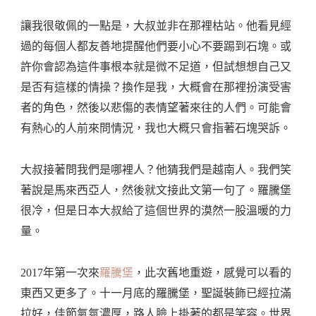
讓我很敬佩的一點是，大叔並非在那裡枯站。他看見經
過的每個人都友善地提醒他們要小心不要踢到石塊。或
許你會認為這件事根本就是微不足道，但試想想自己又
是否有這樣的情操？換作是我，大概會在那裡扮演受害
者的角色，然後以悲傷的表情望著來往的人們。可能會
有熱心的人前來問情況，我也大概只會指著石塊哭訴。
大叔接著問我們是哪裡人？他猜我們是越南人。我們笑
著說是馬來西亞人，然後就文接此文第一句了。羅騰堡
很冷，但是日本大叔給了這個世界的漠然一股溫暖的力
量。
2017年第一次來
羅騰堡
，此次舊地重遊，感覺可以看的
東西又更多了。十一月底的羅騰堡，聖誕裝飾已經拉滿
拉好，佳節氣氛濃厚，路人臉上掛著的都是笑容。世界