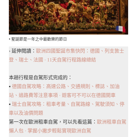
▪️ 聖誕節是一年之中最歡樂的節日
› 延伸閱讀：
歐洲四國聖誕市集快閃：德國、列支敦士
登、瑞士、法國 · 11天自駕行程路線總結
本趟行程是自駕形式完成的：
▪️
德國自駕攻略：高速公路、交通規則、標誌、加油
站、過路費等注意事項 · 遊客可不可以在德國開車
▪️
瑞士自駕攻略：租車考量、自駕路線、駕駛須知、停
車以及油價問題
第一次在歐洲租車自駕，可以先看這篇：
歐洲租車自駕
懶人包 · 掌握小撇步輕鬆實現歐洲自駕