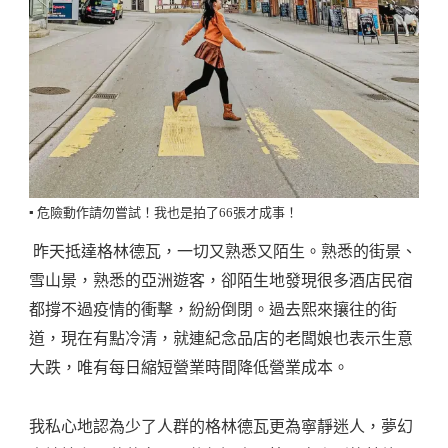
▪️ 危險動作請勿嘗試！我也是拍了66張才成事！
昨天抵達格林德瓦，一切又熟悉又陌生。熟悉的街景、
雪山景，熟悉的亞洲遊客，卻陌生地發現很多酒店民宿
都撐不過疫情的衝擊，紛紛倒閉。過去熙來攘往的街
道，現在有點冷清，就連紀念品店的老闆娘也表示生意
大跌，唯有每日縮短營業時間降低營業成本。
我私心地認為少了人群的格林德瓦更為寧靜迷人，夢幻