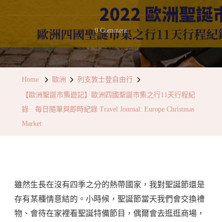
On
0 Comment
【歐
洲
聖
Home
歐洲
列支敦士登自由行
誕
【歐洲聖誕市集遊記】歐洲四國聖誕市集之行11天行程紀
市
錄 · 每日隨筆與即時紀錄 Travel Journal: Europe Christmas
集
Market
遊
記】
歐
洲
雖然生長在沒有四季之分的熱帶國家，我對聖誕節還是
四
存有某種情意結的。小時候，聖誕節當天我們會交換禮
國
物、會待在家裡看聖誕特備節目，偶爾會去逛逛商場，
聖