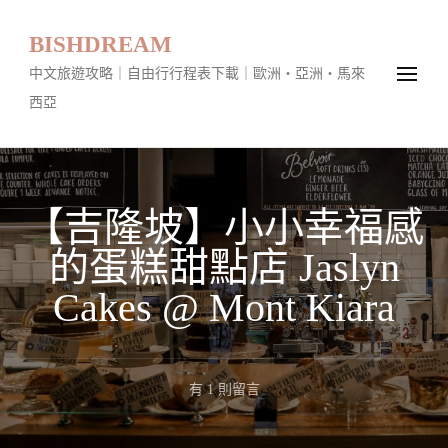
BISHDREAM
中文旅遊攻略｜自由行行程表下載｜歐洲・亞洲・馬來
西亞
【吉隆坡】小小幸福感
的蛋糕甜點店 Jaslyn
Cakes @ Mont Kiara
在
有 1 則留言
〈【吉
隆