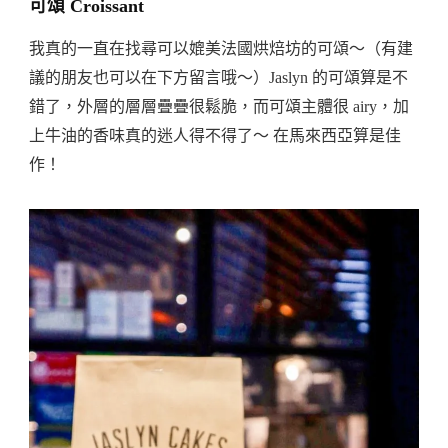
可頌 Croissant
我真的一直在找尋可以媲美法國烘焙坊的可頌～（有建
議的朋友也可以在下方留言哦～）Jaslyn 的可頌算是不
錯了，外層的層層疊疊很鬆脆，而可頌主體很 airy，加
上牛油的香味真的迷人得不得了～ 在馬來西亞算是佳
作！