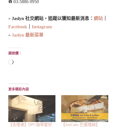
☎️ 03-5886 0950
»
Jaslyn 社交網站，追蹤以獲知最新消息：
網站
｜
Facebook
｜
Instagram
»
Jaslyn 最新菜單
請按讚：
正
在
載
入...
更多精彩內容
【吉隆坡】DPC咖啡愛好
【JonCake 巴塞隆納】