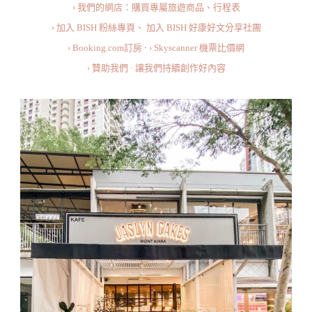
› 我們的網店：購買專屬旅遊商品、行程表
Mont
› 加入 BISH 粉絲專頁、
加入 BISH 好康好文分享社團
Kiara〉
› Booking.com訂房
·
› Skyscanner 機票比價網
中
› 贊助我們 · 讓我們持續創作好內容