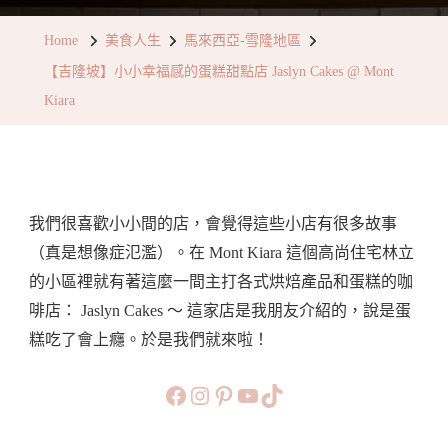
坡】
Home
美食人生
馬來西亞-雪隆地區
小
【吉隆坡】小小幸福感的蛋糕甜點店 Jaslyn Cakes @ Mont
小
Kiara
幸
福
感
的
我們很喜歡小小間的店，會覺得這些小店有很多故事
蛋
（真是想像症氾濫）。在 Mont Kiara 這個高尚住宅林立
糕
的小區裡就有著這麼一間主打各式烘焙產品和蛋糕的咖
甜
啡店： Jaslyn Cakes ～ 這家店是我朋友介紹的，說是蛋
點
糕吃了會上癮。於是我們就來啦！
店
Jaslyn
https://www.facebook.com/b
https://www.instagram.co
https://www.pinteres
旅行美食小短片
TikTok
Cakes
@