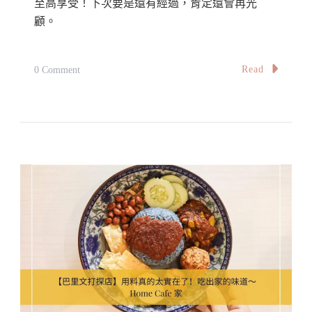
至高享受！下次要是還有經過，肯定還會再光
意！
顧。
Rainy
Corner,
Taiping
On
Read
0 Comment
【怡
保】
東
泰
茶
舖：
憑
著
南
洋
美
食