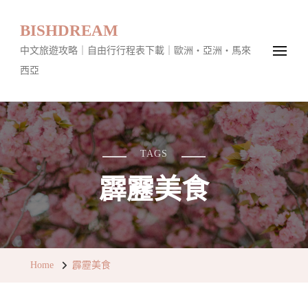
BISHDREAM
中文旅遊攻略｜自由行行程表下載｜歐洲・亞洲・馬來
西亞
TAGS
霹靂美食
Home
霹靂美食