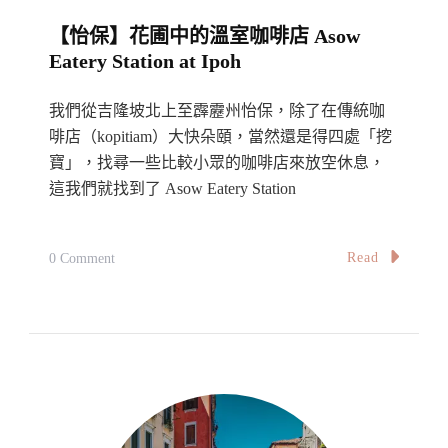
茶
【怡保】花圃中的溫室咖啡店 Asow
餐
Eatery Station at Ipoh
室
Ipoh
我們從吉隆坡北上至霹靂州怡保，除了在傳統咖
Tuck
啡店（kopitiam）大快朵頤，當然還是得四處「挖
Kee
寶」，找尋一些比較小眾的咖啡店來放空休息，
Restaurant
這我們就找到了 Asow Eatery Station
On
Read
0 Comment
【怡
保】
花
圃
中
的