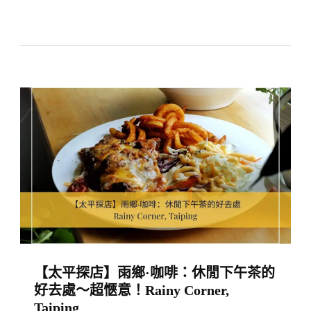
Zhao
【霹
Dessert
靂
Ipoh
州
探
店】
實
兆
遠
最
廣
為
人
知
【太平探店】雨鄉·咖啡：休閒下午茶的
的
好去處～超愜意！Rainy Corner,
標
Taiping