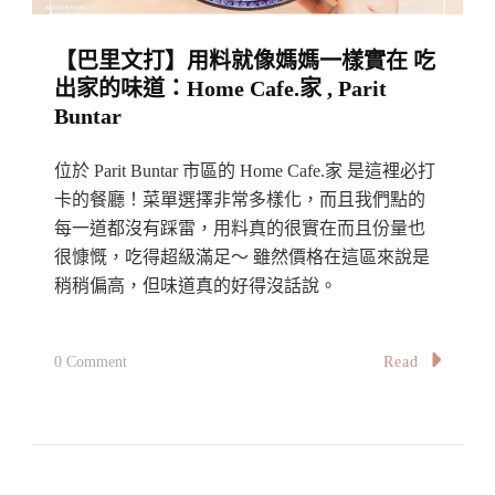
在
【巴里文打】用料就像媽媽一樣實在 吃
臥
出家的味道：Home Cafe.家 , Parit
虎
Buntar
藏
龍
位於 Parit Buntar 市區的 Home Cafe.家 是這裡必打
的
卡的餐廳！菜單選擇非常多樣化，而且我們點的
美
每一道都沒有踩雷，用料真的很實在而且份量也
很慷慨，吃得超級滿足～ 雖然價格在這區來說是
食
稍稍偏高，但味道真的好得沒話說。
之
都
發
On
Read
0 Comment
光
【巴
發
里
熱！
文
The
打】