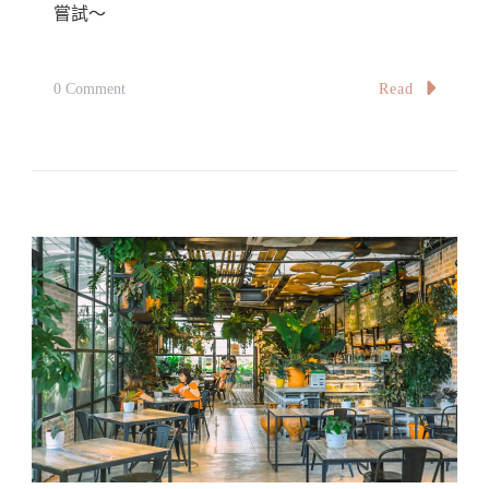
道：
嘗試～
Home
Cafe.
On
Read
0 Comment
家
【怡
,
保】
Parit
怡
Buntar
保
街
場
超
人
氣
｜
德
記