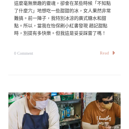
這麼毫無樂趣的靈魂，卻會在某些時候「不知點
了什麼穴」地想吃一些甜甜的冰，女人果然非常
難搞。前一陣子，我特別冰涼的廣式糖水和甜
點。所以，當我在怡保刷小紅書發現 趙記甜點
時，別提有多快樂。但我這是妥妥踩雷了嗎！
On
Read
0 Comment
【怡
保
探
店】
中
國
爆
紅
甜