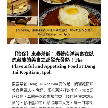
Gong
·
Pian,
咖
Perak
啡：
休
閒
下
午
【怡保】東泰茶舖：憑著南洋美食在臥
茶
虎藏龍的美食之都發光發熱！The
的
Flavourful and Appetising Food at Dong
好
Tai Kopitiam, Ipoh
去
處
東泰茶舖 Dong Tai Kopitiam 真的是一間寶藏南洋
～
美食專賣店～ 我們非常推薦這裡的小吃，尤其是
烤麵包，真的是吃後齒頰留香！麵包烤得香香脆
超
脆的，咖椰醬和牛油給得非常大方，每一口都是
愜