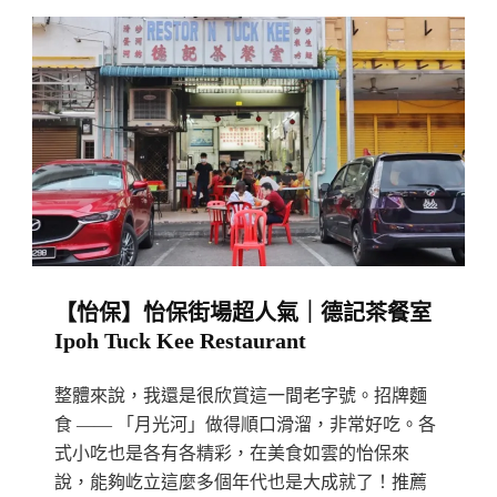
Flavourful
用
And
料
Appetising
就
Food
像
At
媽
Dong
媽
Tai
一
Kopitiam,
樣
Ipoh
實
【怡保】怡保街場超人氣｜德記茶餐室
在
Ipoh Tuck Kee Restaurant
吃
出
整體來說，我還是很欣賞這一間老字號。招牌麵
家
食 —— 「月光河」做得順口滑溜，非常好吃。各
的
式小吃也是各有各精彩，在美食如雲的怡保來
味
說，能夠屹立這麼多個年代也是大成就了！推薦