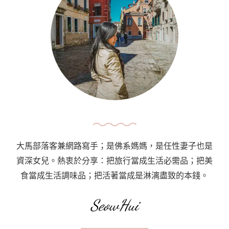
溫
室
咖
啡
店
Asow
Eatery
Station
At
Ipoh
大馬部落客兼網路寫手；是佛系媽媽，是任性妻子也是
資深女兒。熱衷於分享：把旅行當成生活必需品；把美
食當成生活調味品；把活著當成是淋漓盡致的本錢。
SeowHui