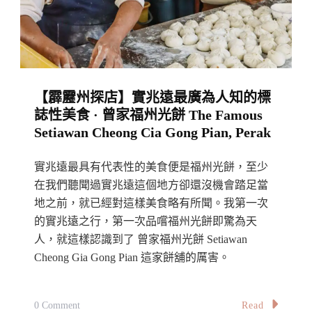
點
店
在
怡
【霹靂州探店】實兆遠最廣為人知的標
保
誌性美食 · 曾家福州光餅 The Famous
混
Setiawan Cheong Cia Gong Pian, Perak
得
如
實兆遠最具有代表性的美食便是福州光餅，至少
何：
在我們聽聞過實兆遠這個地方卻還沒機會踏足當
趙
地之前，就已經對這樣美食略有所聞。我第一次
的實兆遠之行，第一次品嚐福州光餅即驚為天
記
人，就這樣認識到了 曾家福州光餅 Setiawan
甜
Cheong Gia Gong Pian 這家餅舖的厲害。
點
The
Best
On
Read
0 Comment