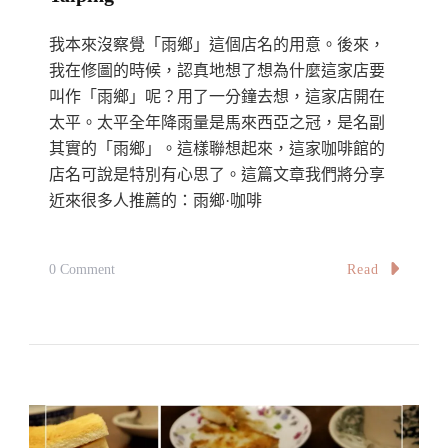
誌
性
我本來沒察覺「雨鄉」這個店名的用意。後來，
美
我在修圖的時候，認真地想了想為什麼這家店要
食
叫作「雨鄉」呢？用了一分鐘去想，這家店開在
太平。太平全年降雨量是馬來西亞之冠，是名副
·
其實的「雨鄉」。這樣聯想起來，這家咖啡館的
曾
店名可說是特別有心思了。這篇文章我們將分享
家
近來很多人推薦的：雨鄉·咖啡
福
州
光
On
Read
0 Comment
餅
【太
The
平
Famous
探
Setiawan
店】
Cheong
雨
Cia
鄉