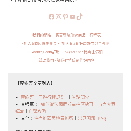
享了摩納哥市內的大眾運輸系統。
如
何
https://www.facebook.com/b
https://www.instagram.co
https://www.pinteres
旅行美食小短片
TikTok
在
摩
› 我們的網店：購買專屬旅遊商品、行程表
納
› 加入 BISH 粉絲專頁、
加入 BISH 好康好文分享社團
哥
› Booking.com訂房
·
› Skyscanner 機票比價網
使
› 贊助我們 · 讓我們持續創作好內容
用
公
共
【摩納哥文章列表】

交
通
▪️ 
摩納哥一日遊行程規劃
 ｜
景點簡介
How
▪️ 交通篇： 
如何從法國尼斯前往摩納哥
｜
市內大眾
運輸
｜
自駕攻略
To
▪️ 其他：
住宿推薦與地區挑選
｜
常見問題 FAQ
Use
Public