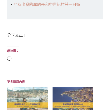
▪️
尼斯出發的摩納哥和中世紀村莊一日遊
分享文章 ↓
請按讚：
正
在
載
入...
更多精彩內容