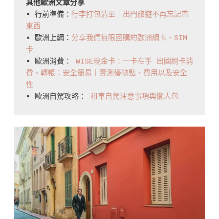
其他歐洲文章分享
Transport
▪️ 行前準備：
行李打包清單｜出門旅遊不再忘記帶
In
東西
▪️ 歐洲上網：
分享我們無限回購的歐洲網卡、SIM
Monaco〉
卡
中
▪️ 歐洲消費： 
WISE現金卡：一卡在手 出國刷卡消
費、轉帳：安全簡易｜實測優缺點、費用以及安全
性
▪️ 歐洲自駕攻略： 
租車自駕注意事項與懶人包