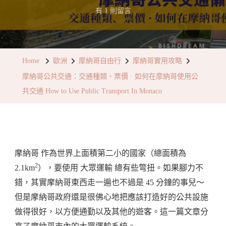
在
有 1 則留言
〈摩
納
哥
Home
歐洲
摩納哥自由行
摩納哥實用攻略
公
摩納哥公共交通：交通種類、票價 · 如何在摩納哥使用公
共
共交通 How to Use Public Transport In Monaco
交
通：
交
通
摩納哥 作為世界上面積第二小的國家（總面積為
種
2
2.1km
），要使用 大眾運輸 總有些彆扭。如果腳力不
類、
錯，其實摩納哥東西走一遍也不過是 45 分鐘的事兒～
票
但是摩納哥政府還是很佛心地把應該打造好的公共設施
價
做得很好，以方便通勤以及其他的遊客。這一篇文章分
·