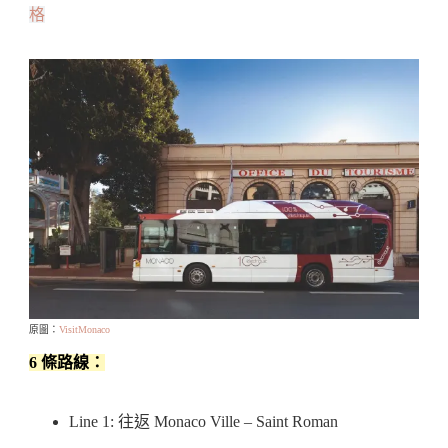
格
原圖：
VisitMonaco
6 條路線：
Line 1: 往返 Monaco Ville – Saint Roman