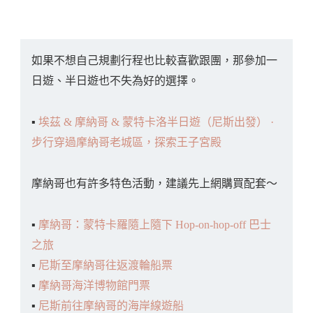
如果不想自己規劃行程也比較喜歡跟團，那參加一
日遊、半日遊也不失為好的選擇。
▪️
埃茲 & 摩納哥 & 蒙特卡洛半日遊（尼斯出發） ·
步行穿過摩納哥老城區，探索王子宮殿
摩納哥也有許多特色活動，建議先上網購買配套～
▪️
摩納哥：蒙特卡羅隨上隨下 Hop-on-hop-off 巴士
之旅
▪️
尼斯至摩納哥往返渡輪船票
▪️
摩納哥海洋博物館門票
▪️
尼斯前往摩納哥的海岸線遊船