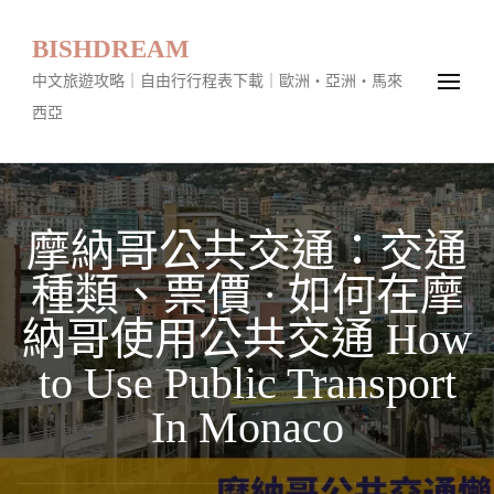
BISHDREAM
中文旅遊攻略｜自由行行程表下載｜歐洲・亞洲・馬來
西亞
摩納哥公共交通：交通
種類、票價 · 如何在摩
納哥使用公共交通 How
to Use Public Transport
In Monaco