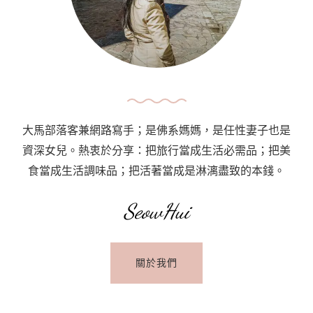
種
類、
票
價
·
如
何
大馬部落客兼網路寫手；是佛系媽媽，是任性妻子也是
在
資深女兒。熱衷於分享：把旅行當成生活必需品；把美
摩
食當成生活調味品；把活著當成是淋漓盡致的本錢。
納
哥
SeowHui
使
用
關於我們
公
共
交