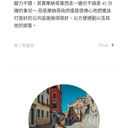
腳力不錯，其實摩納哥東西走一遍也不過是 45 分
鐘的事兒～ 但是摩納哥政府還是很佛心地把應該
打造好的公共設施做得很好，以方便通勤以及其
他的遊客。
在
Read
有 1 則留言
〈摩
納
哥
公
共
交
通：
交
通