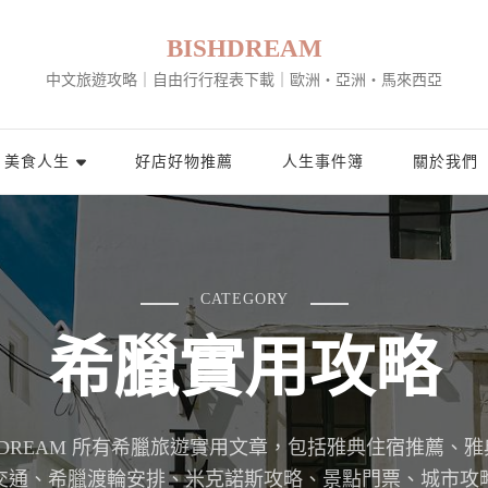
BISHDREAM
中文旅遊攻略｜自由行行程表下載｜歐洲・亞洲・馬來西亞
美食人生
好店好物推薦
人生事件簿
關於我們
CATEGORY
希臘實用攻略
SHDREAM 所有希臘旅遊實用文章，包括雅典住宿推薦、
交通、希臘渡輪安排、米克諾斯攻略、景點門票、城市攻