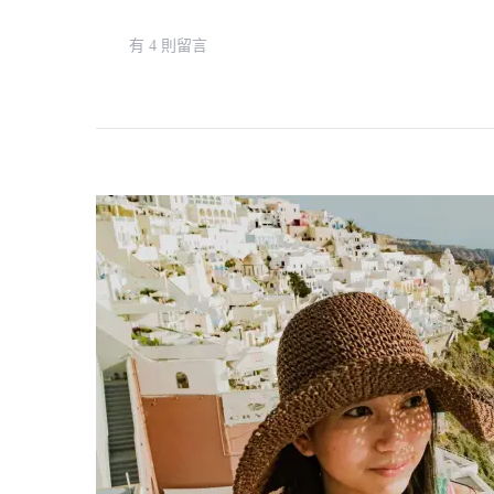
在
有 4 則留言
〈雅
典
交
通
：
雅
典
地
鐵、
巴
士、
電
車、
交