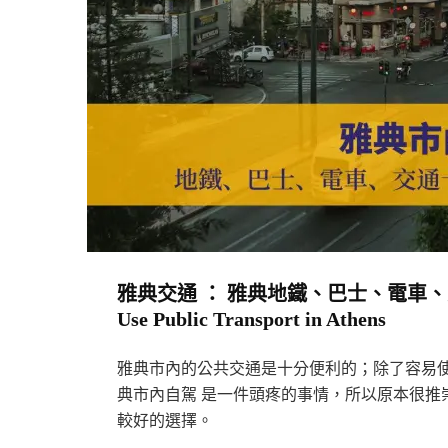
雅
典
自
駕，
我
們
有
話
說！
Road
雅典交通 ： 雅典地鐵、巴士、電車、交通
Trip
Use Public Transport in Athens
In
Athens〉
雅典市內的公共交通是十分便利的；除了容易使
中
典市內自駕 是一件頭疼的事情，所以原本很推
較好的選擇。