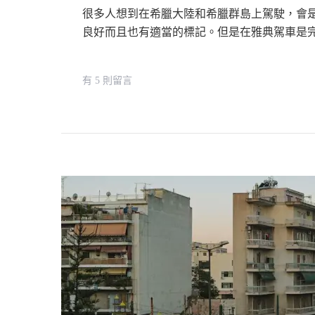
通
很多人想到在希臘大陸和希臘群島上駕駛，會
方
良好而且也有適當的標記。但是在雅典駕車是
式
How
在
有 5 則留言
To
〈雅
Get
典
To
自
Athens
駕
City
：
Centre
可
From
行
Athens
嗎？
International
關
Airport〉
於
中
在