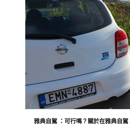
解
析
雅
典
機
場
以
及
前
往
市
中
心
的
雅典自駕 ：可行嗎？關於在雅典自駕，我們有話
交