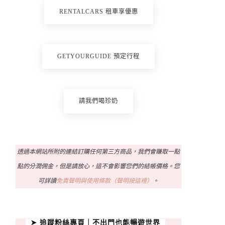
RENTALCARS 租車享優惠
GETYOURGUIDE 預定行程
請我們喝珍奶
透過本網站所附的連結訂購任何第三方商品，我們會賺取一點
點的分潤佣金，但是請放心，這不會影響您們的結帳價格。您
可詳讀
免責聲明與使用條款（聲明按這裡）
。
➤ 追蹤粉絲專頁｜不出門也能暢遊世界