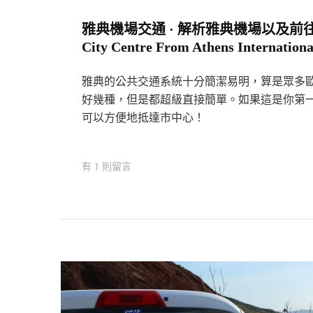
雅典機場交通 · 解析雅典機場以及前往市中心
City Centre From Athens Internationa
雅典的公共交通系統十分簡潔易明，算是眾多
好幾種，但是都超級直接簡單。如果這是你第一
可以方便地抵達市中心！
在
有 1 則留言
〈雅
典
機
場
交
通
·