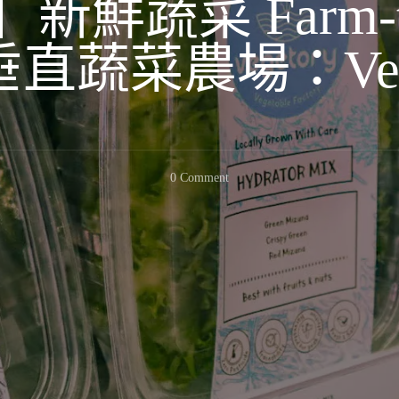
鮮蔬菜 Farm-to
直蔬菜農場：Vege
On
0 Comment
【吉
隆
坡】
新
鮮
蔬
菜
Farm-