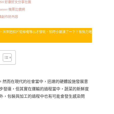
ISH 好康好文分享社團
scanner 機票比價網
持續創作好內容
察覺，回來把照片從相機導出才發現，頓時小崩潰了一下！很努力地
毫不陌生。然而在現代的社會當中，迅速的硬體設施發展意
步發達，但其實在運輸的過程當中，蔬菜的新鮮度
外，包裝與加工的過程中也有可能會發生感染問