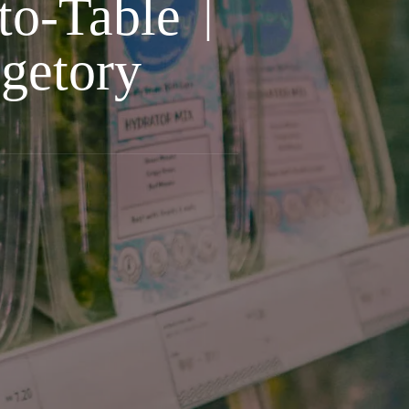
-Table｜
tory