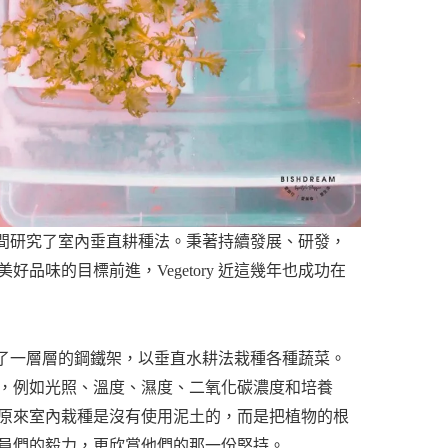
的時間研究了室內垂直耕種法。秉著持續發展、研發，
味的目標前進，Vegetory 近這幾年也成功在
搭蓋了一層層的鋼鐵架，以垂直水耕法栽種各種蔬菜。
，例如光照、溫度、濕度、二氧化碳濃度和培養
原來室內栽種是沒有使用泥土的，而是把植物的根
員們的毅力，更欣賞他們的那一份堅持。