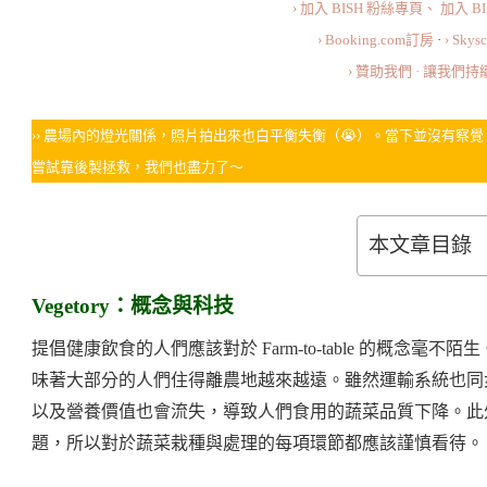
› 加入 BISH 粉絲專頁、
加入 B
› Booking.com訂房
·
› Sky
› 贊助我們 · 讓我們
›› 農場內的燈光關係，照片拍出來也白平衡失衡（😭）。當下並沒有
嘗試靠後製拯救，我們也盡力了～
本文章目錄
Vegetory：概念與科技
提倡健康飲食的人們應該對於 Farm-to-table 的概念
味著大部分的人們住得離農地越來越遠。雖然運輸系統也同
以及營養價值也會流失，導致人們食用的蔬菜品質下降。此
題，所以對於蔬菜栽種與處理的每項環節都應該謹慎看待。