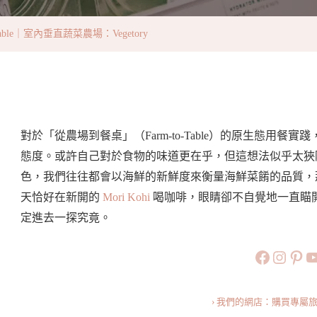
To-
Table
able｜室內垂直蔬菜農場：Vegetory
｜
室
內
垂
直
對於「從農場到餐桌」（Farm-to-Table）的原生態用
蔬
態度。或許自己對於食物的味道更在乎，但這想法似乎太狹
菜
色，我們往往都會以海鮮的新鮮度來衡量海鮮菜餚的品質，
農
天恰好在新開的
Mori Kohi
喝咖啡，眼睛卻不自覺地一直瞄
場：
定進去一探究竟。
Vegetory
https://
https:
htt
旅行美食小
› 我們的網店：購買專屬