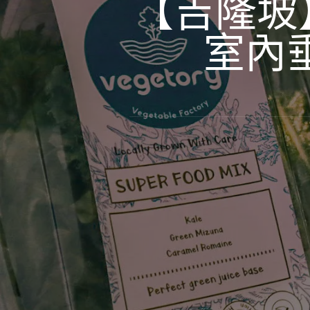
【吉隆坡】新
室內垂