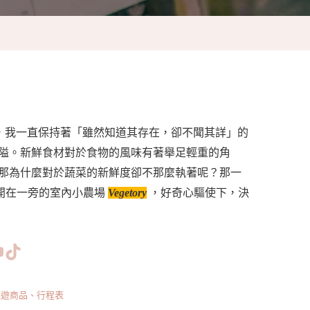
餐實踐，我一直保持著「雖然知道其存在，卻不聞其詳」的
隘。新鮮食材對於食物的風味有著舉足輕重的角
那為什麼對於蔬菜的新鮮度卻不那麼執著呢？那一
開在一旁的室內小農場
Vegetory
，好奇心驅使下，決
www.facebook.com/bishdream
//www.instagram.com/bishdream/
ps://www.pinterest.com/BISHDREAM/
短片
TikTok
旅遊商品、行程表