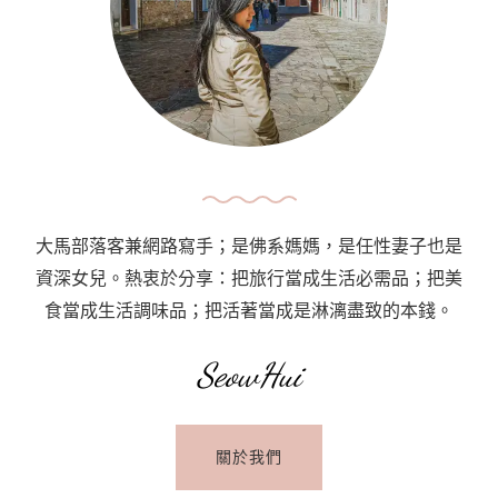
現
辣
椒
板
面
自
由：
Meet
大馬部落客兼網路寫手；是佛系媽媽，是任性妻子也是
Mee
資深女兒。熱衷於分享：把旅行當成生活必需品；把美
食當成生活調味品；把活著當成是淋漓盡致的本錢。
SeowHui
關於我們