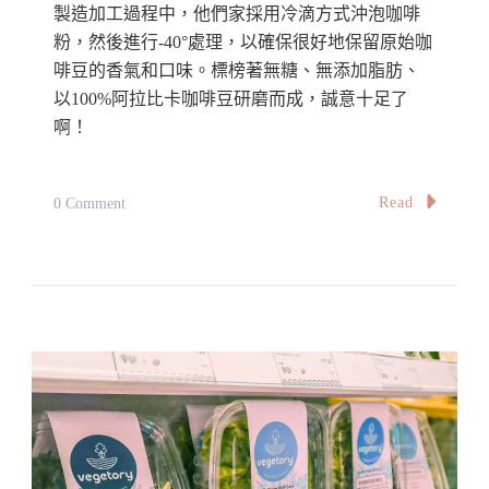
製造加工過程中，他們家採用冷滴方式沖泡咖啡
粉，然後進行-40°處理，以確保很好地保留原始咖
啡豆的香氣和口味。標榜著無糖、無添加脂肪、
以100%阿拉比卡咖啡豆研磨而成，誠意十足了
啊！
On
Read
0 Comment
即
溶
膠
囊
咖
啡
的
新
高