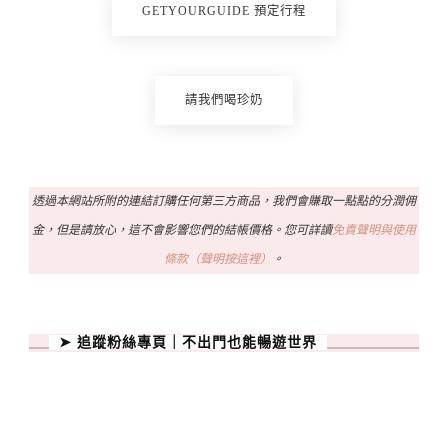
GETYOURGUIDE 預定行程
請我們喝珍奶
透過本網站所附的連結訂購任何第三方商品，我們會賺取一點點的分潤佣
金，但是請放心，這不會影響您們的結帳價格。您可詳讀
免責聲明與使用
條款（聲明按這裡）
。
➤ 追蹤粉絲專頁｜不出門也能暢遊世界