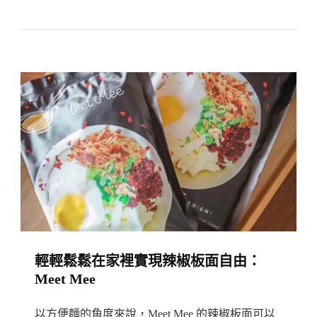
隆
坡】
新
鮮
蔬
菜
Farm-
To-
Table
｜
室
內
輕輕鬆鬆在家裡實現辣椒板面自由：
垂
Meet Mee
直
蔬
以方便麵的角度來說，Meet Mee 的辣椒板面可以