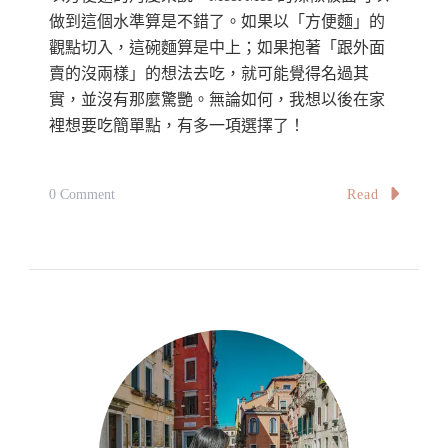
菜
做到這個水準算是不錯了。如果以「方便麵」的
農
觀點切入，這碗麵算是中上；如果抱著「跟外面
場：
賣的沒兩樣」的想法去吃，就可能覺得名過其
Vegetory
實，並沒有那麼驚艷。無論如何，我想以後在家
裡想要吃簡單點，有多一項選擇了！
On
Read
0 Comment
輕
輕
鬆
鬆
在
家
裡
實