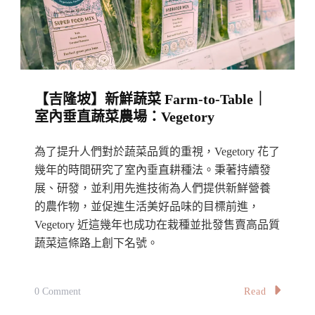
度
｜
顏
值
【吉隆坡】新鮮蔬菜 Farm-to-Table｜
味
室內垂直蔬菜農場：Vegetory
道
都
為了提升人們對於蔬菜品質的重視，Vegetory 花了
在
幾年的時間研究了室內垂直耕種法。秉著持續發
線：
展、研發，並利用先進技術為人們提供新鮮營養
3Commas
的農作物，並促進生活美好品味的目標前進，
Coffee
Vegetory 近這幾年也成功在栽種並批發售賣高品質
蔬菜這條路上創下名號。
On
Read
0 Comment
【吉