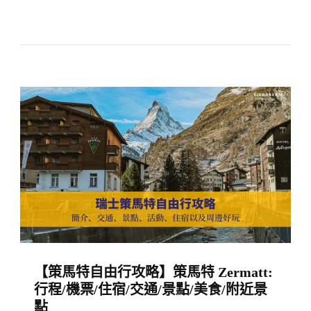
〈瑞
分
士
區
旅
Zone、
遊
Swiss
常
Travel
見
Pass
問
怎
題：
麼
讀
用？〉
者
中
問
題
以
【策馬特自由行攻略】策馬特 Zermatt:
及
行程/機票/住宿/交通/景點/美食/附近景
我
點