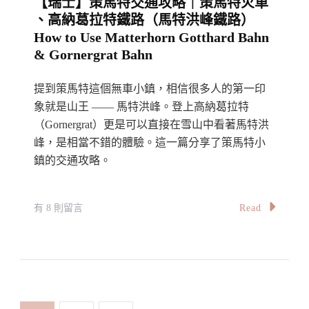
【瑞士】策馬特交通攻略｜策馬特火車
Day
、高納葛拉特鐵路（馬特洪峰鐵路）
Switzerland
How to Use Matterhorn Gotthard Bahn
Itinerary
& Gornergrat Bahn
In
Winter〉
提到策馬特這個無車小鎮，相信很多人的第一印
中
象就是山王 —— 馬特洪峰。登上高納葛拉特
（Gornergrat）更是可以直接在雪山中看著馬特洪
峰，是相當不錯的體驗。這一篇分享了策馬特小
鎮的交通攻略。
在
Read
有 8 則留言
〈【瑞
士】
策
馬
特