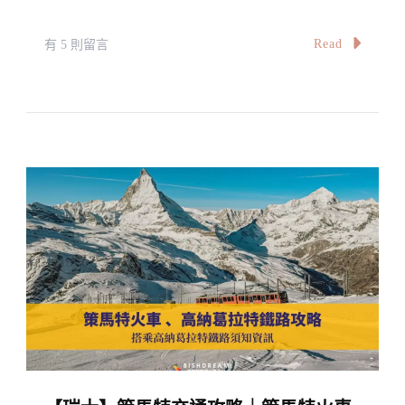
You
點/
Need
美
在
Read
有 5 則留言
To
食/
〈瑞
Know〉
附
士
中
近
自
景
由
點〉
行
中
7
天-
冬
行
程
表
A
7-