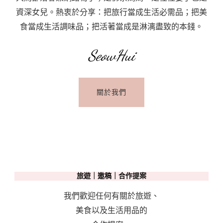
特
資深女兒。熱衷於分享：把旅行當成生活必需品；把美
鐵
食當成生活調味品；把活著當成是淋漓盡致的本錢。
路
SeowHui
（馬
特
洪
關於我們
峰
鐵
路）
How
To
Use
旅遊｜邀稿｜合作提案
Matterhorn
Gotthard
我們歡迎任何有關於旅遊、
Bahn
美食以及生活用品的