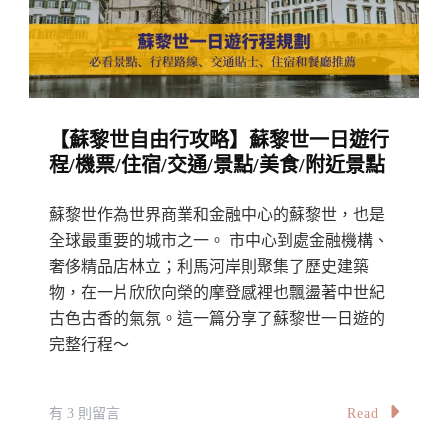
景
橋
觀
光
【蘇黎世自由行攻略】蘇黎世一日遊行
貼
程/機票/住宿/交通/景點/美食/附近景點
士
Travel
蘇黎世作為世界商業和金融中心的蘇黎世，也是
Tips:
全球最重要的城市之一。 市中心到處金融機構、
An
奢侈精品店林立；利馬河岸則聚集了歷史建築
Ultimate
物，在一片欣欣向榮的摩登感裡也飄盪著中世紀
Visit
古色古香的氣氛。這一篇分享了蘇黎世一日遊的
完整行程～
To
Sigriswil
Panorama
在
Read
有 3 則留言
Bridge
〈【蘇