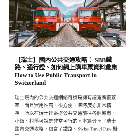
攻
略
Murren：
小
鎮
簡
【瑞士】國內公共交通攻略： SBB鐵
介/
路、通行證、如何網上購車票資料彙集
行
How to Use Public Transport in
程
Switzerland
編
排/
瑞士境內的公共交通網絡可說是擁有超寬廣覆蓋
住
率，而且實用性高、很方便，準時度亦非常精
準，所以在瑞士裡乘搭公共交通前往各個城市、
宿/
小鎮、村落可說是非常可行的。本篇分享了瑞士
交
國內交通攻略，包含了鐵路、Swiss Travel Pass 概
通/