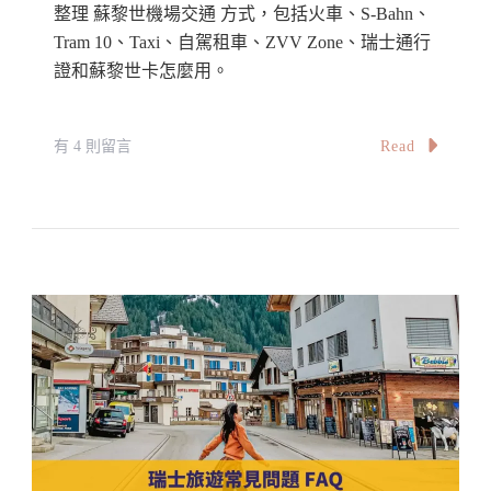
整理 蘇黎世機場交通 方式，包括火車、S-Bahn、
排/
Tram 10、Taxi、自駕租車、ZVV Zone、瑞士通行
住
證和蘇黎世卡怎麼用。
宿/
交
通/
在
Read
有 4 則留言
景
〈【蘇
點/
黎
活
世
動/
機
美
場
食〉
交
中
通
攻
略】
蘇