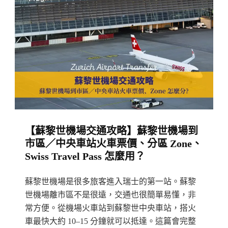
To
魯
Use
嫩
Public
自
Transport
由
In
行
Switzerland〉
攻
中
略
Lauterbrunnen：
【蘇黎世機場交通攻略】蘇黎世機場到
小
市區／中央車站火車票價、分區 Zone、
鎮
Swiss Travel Pass 怎麼用？
簡
介/
蘇黎世機場是很多旅客進入瑞士的第一站。蘇黎
行
世機場離市區不是很遠，交通也很簡單易懂，非
程
常方便。從機場火車站到蘇黎世中央車站，搭火
車最快大約 10–15 分鐘就可以抵達。這篇會完整
編