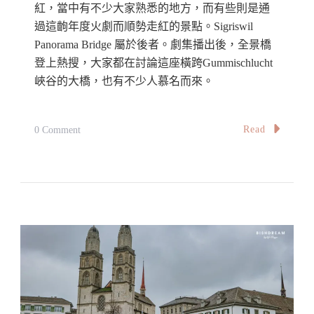
紅，當中有不少大家熟悉的地方，而有些則是通
過這齣年度火劇而順勢走紅的景點。Sigriswil
Panorama Bridge 屬於後者。劇集播出後，全景橋
登上熱搜，大家都在討論這座橫跨Gummischlucht
峽谷的大橋，也有不少人慕名而來。
On
Read
0 Comment
【瑞
士】
錫
格
里
斯
維
爾
全