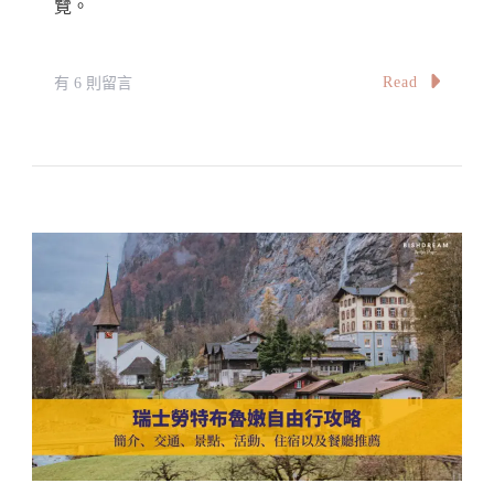
覽。
景
點/
周
在
Read
有 6 則留言
邊
〈【瑞
景
士】
點
國
小
內
鎮/
公
活
共
動〉
交
中
通
攻
略：
SBB
鐵