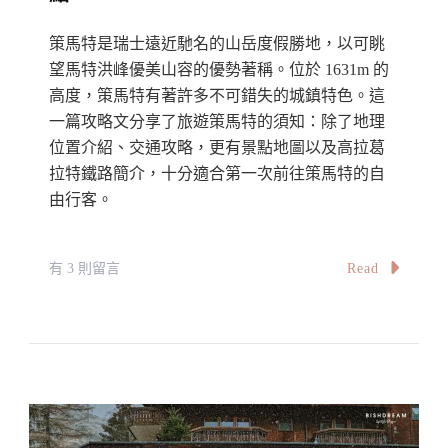
們
的
策馬特是瑞士遠近馳名的山岳度假勝地，以可眺
經
望馬特洪峰優美山容的優勢著稱。位於 1631m 的
驗
高度，策馬特有著許多不可錯失的城鎮特色。這
一篇攻略文分享了旅遊策馬特的須知：除了地理
分
位置介紹、交通攻略，更有景點地圖以及高拉葛
享
拉特鐵路簡介，十分適合第一次前往策馬特的自
·
由行客。
關
於
到
在
Read
有 3 則留言
瑞
〈【策
士
馬
去
特
旅
自
遊
由
的
行