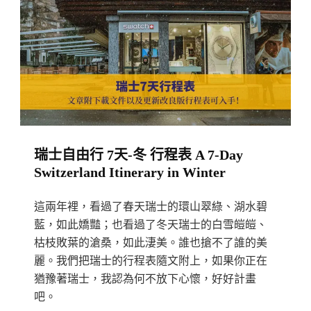
重
攻
要
略】
資
策
訊
馬
The
特
Ultimate
Zermatt:
Frequently
行
瑞士自由行 7天-冬 行程表 A 7-Day
Asked
程/
Switzerland Itinerary in Winter
Questions
機
(FAQ)
票/
這兩年裡，看過了春天瑞士的環山翠綠、湖水碧
About
住
藍，如此嬌豔；也看過了冬天瑞士的白雪皚皚、
Travelling
宿/
枯枝敗葉的滄桑，如此淒美。誰也搶不了誰的美
In
交
麗。我們把瑞士的行程表隨文附上，如果你正在
Switzerland:
通/
猶豫著瑞士，我認為何不放下心懷，好好計畫
What
吧。
景