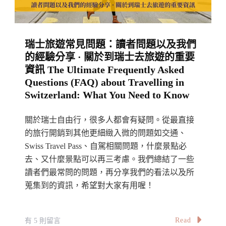
黎
世
機
瑞士旅遊常見問題：讀者問題以及我們
場
的經驗分享 · 關於到瑞士去旅遊的重要
到
資訊 The Ultimate Frequently Asked
市
Questions (FAQ) about Travelling in
區
Switzerland: What You Need to Know
／
中
關於瑞士自由行，很多人都會有疑問。從最直接
的旅行開銷到其他更細緻入微的問題如交通、
央
Swiss Travel Pass、自駕相關問題，什麼景點必
車
去、又什麼景點可以再三考慮。我們總結了一些
站
讀者們最常問的問題，再分享我們的看法以及所
火
蒐集到的資訊，希望對大家有用喔！
車
票
在
Read
有 5 則留言
價、