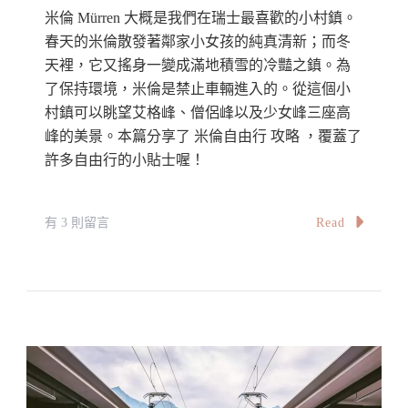
機
米倫 Mürren 大概是我們在瑞士最喜歡的小村鎮。
票/
春天的米倫散發著鄰家小女孩的純真清新；而冬
住
天裡，它又搖身一變成滿地積雪的冷豔之鎮。為
了保持環境，米倫是禁止車輛進入的。從這個小
宿/
村鎮可以眺望艾格峰、僧侶峰以及少女峰三座高
交
峰的美景。本篇分享了 米倫自由行 攻略 ，覆蓋了
通/
許多自由行的小貼士喔！
景
點/
美
在
Read
有 3 則留言
食/
〈瑞
附
士
近
米
景
倫
點〉
自
中
由
行