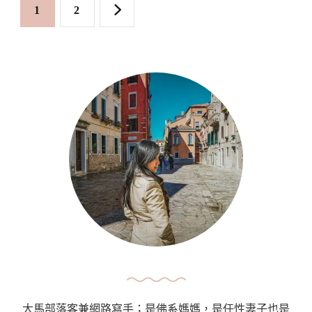
文
Page
Page
1
2
交
章
通
分
攻
頁
略
｜
策
馬
特
火
車
、
高
納
葛
拉
大馬部落客兼網路寫手；是佛系媽媽，是任性妻子也是