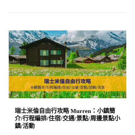
黎
世
自
由
行
攻
略】
蘇
黎
世
一
日
瑞士米倫自由行攻略 Murren：小鎮簡
遊
介/行程編排/住宿/交通/景點/周邊景點小
行
鎮/活動
程/