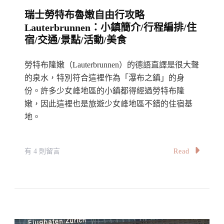
路、
瑞士勞特布魯嫩自由行攻略
通
Lauterbrunnen：小鎮簡介/行程編排/住
行
宿/交通/景點/活動/美食
證、
如
勞特布隆嫩（Lauterbrunnen）的德語直譯是很大聲
何
的泉水，特別符合這裡作為「瀑布之鎮」的身
網
份。許多少女峰地區的小鎮都得經過勞特布隆
嫩，因此這裡也是旅遊少女峰地區不錯的住宿基
上
地。
購
車
票
在
Read
有 4 則留言
資
〈瑞
料
士
彙
勞
集
特
How
布